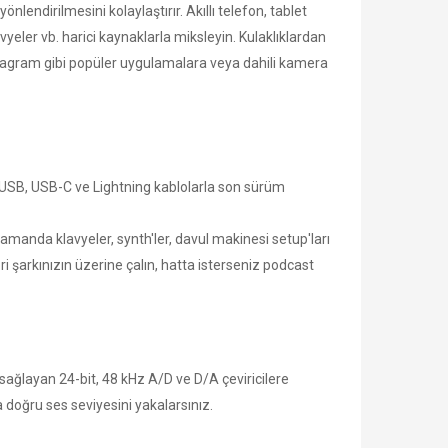
lendirilmesini kolaylaştırır. Akıllı telefon, tablet
lavyeler vb. harici kaynaklarla miksleyin. Kulaklıklardan
nstagram gibi popüler uygulamalara veya dahili kamera
en USB, USB-C ve Lightning kablolarla son sürüm
 zamanda klavyeler, synth'ler, davul makinesi setup'ları
i şarkınızın üzerine çalın, hatta isterseniz podcast
ağlayan 24-bit, 48 kHz A/D ve D/A çeviricilere
da doğru ses seviyesini yakalarsınız.