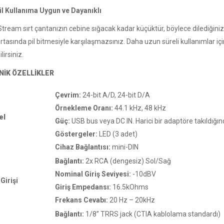
l Kullanıma Uygun ve Dayanıklı
Stream sırt çantanızın cebine sığacak kadar küçüktür, böylece dilediğiniz ye
ortasında pil bitmesiyle karşılaşmazsınız. Daha uzun süreli kullanımlar için 
lirsiniz.
NİK ÖZELLİKLER
Çevrim:
24-bit A/D, 24-bit D/A
Örnekleme Oranı:
44.1 kHz, 48 kHz
el
Güç:
USB bus veya DC IN. Harici bir adaptöre takıldığın
Göstergeler:
LED (3 adet)
Cihaz Bağlantısı:
mini-DIN
Bağlantı:
2x RCA (dengesiz) Sol/Sağ
Nominal Giriş Seviyesi:
-10dBV
Girişi
Giriş Empedansı:
16.5kOhms
Frekans Cevabı:
20 Hz – 20kHz
Bağlantı:
1/8” TRRS jack (CTIA kablolama standardı)