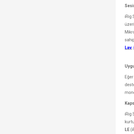
Sesi
iRig 
üzeri
Mikro
sahi
Lav
,
Uygu
Eğer
deste
mono 
Kaps
iRig
kurt
LE
(i