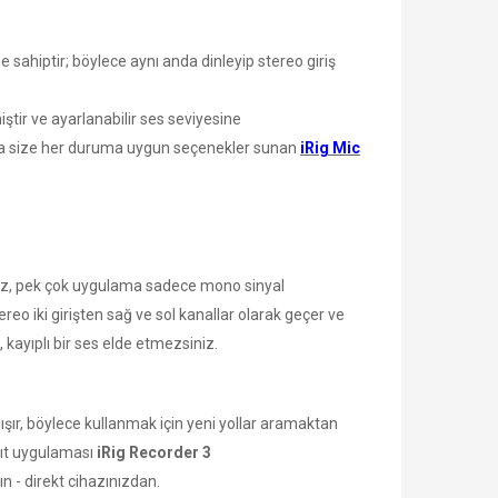
ne sahiptir; böylece aynı anda dinleyip stereo giriş
ştir ve ayarlanabilir ses seviyesine
nda size her duruma uygun seçenekler sunan
iRig Mic
niz, pek çok uygulama sadece mono sinyal
reo iki girişten sağ ve sol kanallar olarak geçer ve
 kayıplı bir ses elde etmezsiniz.
ır, böylece kullanmak için yeni yollar aramaktan
yıt uygulaması
iRig Recorder 3
ın - direkt cihazınızdan.