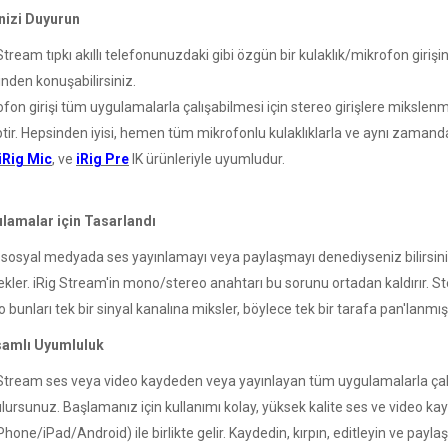
nizi Duyurun
Stream tıpkı akıllı telefonunuzdaki gibi özgün bir kulaklık/mikrofon girişi
nden konuşabilirsiniz.
fon girişi tüm uygulamalarla çalışabilmesi için stereo girişlere mikslenmi
ptir. Hepsinden iyisi, hemen tüm mikrofonlu kulaklıklarla ve aynı zama
iRig Mic
, ve
iRig Pre
IK ürünleriyle uyumludur.
lamalar için Tasarlandı
 sosyal medyada ses yayınlamayı veya paylaşmayı denediyseniz bilirsi
kler. iRig Stream'in mono/stereo anahtarı bu sorunu ortadan kaldırır. Ste
bunları tek bir sinyal kanalına miksler, böylece tek bir tarafa pan'lanmış,
amlı Uyumluluk
 Stream ses veya video kaydeden veya yayınlayan tüm uygulamalarla çalış
ulursunuz. Başlamanız için kullanımı kolay, yüksek kalite ses ve video ka
Phone/iPad/Android) ile birlikte gelir. Kaydedin, kırpın, editleyin ve paylaş