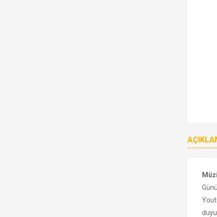
AÇIKLA
Müzi
Günü
Youtu
duyur