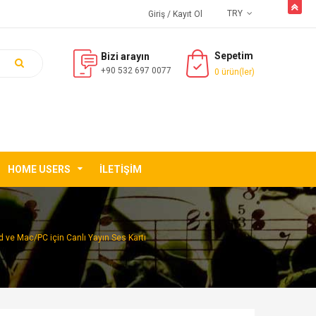
butto
TRY
Giriş
/ Kayıt Ol
Sepetim
Bizi arayın
+90 532 697 0077
0 ürün(ler)
HOME USERS
İLETIŞIM
d ve Mac/PC için Canlı Yayın Ses Kartı