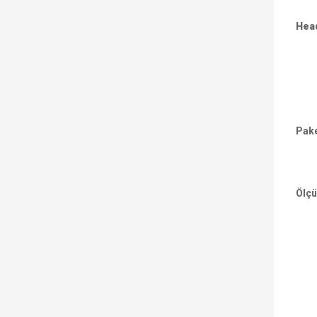
Head
Pake
Ölçü