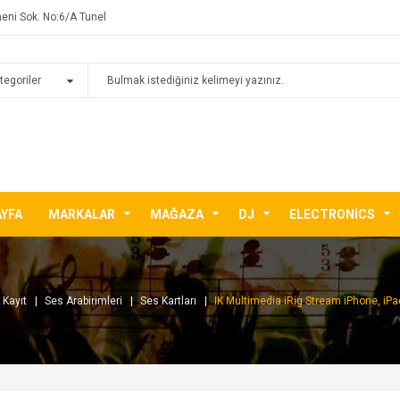
eni Sok. No:6/A Tunel
AYFA
MARKALAR
MAĞAZA
DJ
ELECTRONICS
 Kayıt
Ses Arabirimleri
Ses Kartları
IK Multimedia iRig Stream iPhone, iPa