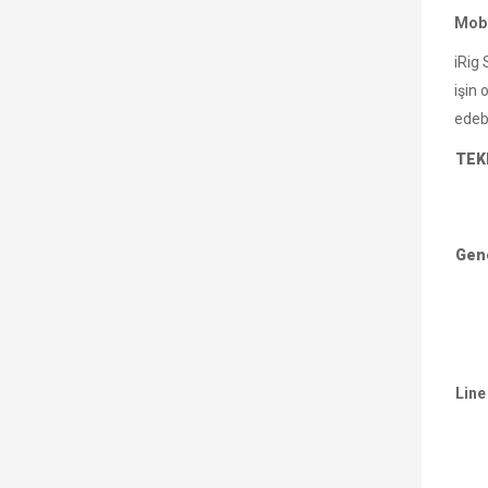
Mobi
iRig 
işin 
edebi
TEK
Gen
Line 