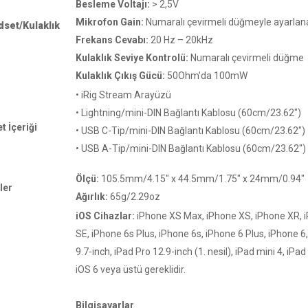
Besleme Voltajı:
> 2,5V
Mikrofon Gain:
Numaralı çevirmeli düğmeyle ayarlana
set/Kulaklık
Frekans Cevabı:
20 Hz – 20kHz
Kulaklık Seviye Kontrolü:
Numaralı çevirmeli düğme
Kulaklık Çıkış Gücü:
50Ohm'da 100mW
• iRig Stream Arayüzü
• Lightning/mini-DIN Bağlantı Kablosu (60cm/23.62")
t İçeriği
• USB C-Tip/mini-DIN Bağlantı Kablosu (60cm/23.62")
• USB A-Tip/mini-DIN Bağlantı Kablosu (60cm/23.62")
Ölçü:
105.5mm/4.15" x 44.5mm/1.75" x 24mm/0.94"
ler
Ağırlık:
65g/2.29oz
iOS Cihazlar:
iPhone XS Max, iPhone XS, iPhone XR, iP
SE, iPhone 6s Plus, iPhone 6s, iPhone 6 Plus, iPhone 6, 
9.7-inch, iPad Pro 12.9-inch (1. nesil), iPad mini 4, iPad A
iOS 6 veya üstü gereklidir.
Bilgisayarlar