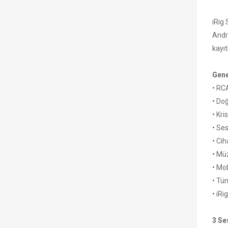
iRig
Andr
kayıt
Gene
• RCA
• Do
• Kri
• Se
• Cih
• Müz
• Mob
• Tüm
• iRi
3 Se