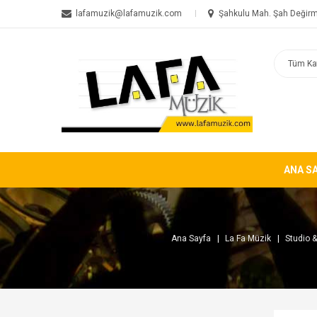
lafamuzik@lafamuzik.com
Şahkulu Mah. Şah Değirm
ANA S
Ana Sayfa
La Fa Müzik
Studio &