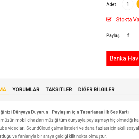
Adet
Stokta Va
Paylaş
Banka Hava
MA
YORUMLAR
TAKSITLER
DIĞER BILGILER
ğinizi Dünyaya Duyurun - Paylaşım için Tasarlanan İlk Ses Kartı
müzün mobil cihazları müziği tüm dünyayla paylaşmayı hiç olmadığı kadar
be videoları, SoundCloud çalma listeleri ve daha fazlası için akıllı sosya
duğu ve fanlarıyla bir araya geldiği kilit nokta olmuştur.