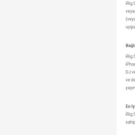
iRig 
veya 
(vey
uygu
Bağl
iRig 
iPho
DJ ve
ve da
yayı
En İy
iRig
sahip