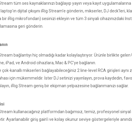
Stream tüm ses kaynaklarınızı bağlayıp yayın veya kayıt uygulamalarına yön
laptop'ın dijital çıkışını iRig Stream'e gönderin, mikserler, DJ deck'leri, k
a bir iRig mikrofondan) sesinizi ekleyin ve tüm 3 sinyali cihazınızdaki I
lamasına geri gönderin.
anın
Stream bağlantıyı hiç olmadığı kadar kolaylaştırıyor. Ürünle birlikte gel
ne, iPad, ve Android cihazlara, Mac & PC'ye bağlanın.
 çok-kanallı mikserleri bağlayabileceğiniz 2 line-level RCA girişleri aynı
hası için mükemmeldir. İster DJ setinizi yayınlayın, prova kaydedin, favor
nlayın, iRig Stream geniş bir ekipman yelpazesine bağlanmanızı sağlar.
isi
 Stream kullanacağınız platformdan bağımsız, temiz, profesyonel sinyal s
tir. Ayarlanabilir giriş gain'i ve kolay okunur seviye göstergeleriyle anın