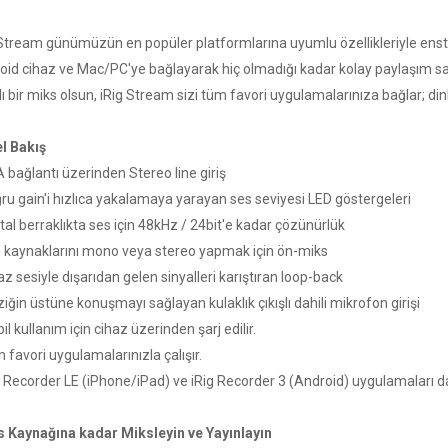
 Stream günümüzün en popüler platformlarına uyumlu özellikleriyle enst
oid cihaz ve Mac/PC'ye bağlayarak hiç olmadığı kadar kolay paylaşım sağ
lı bir miks olsun, iRig Stream sizi tüm favori uygulamalarınıza bağlar; dinl
l Bakış
 bağlantı üzerinden Stereo line giriş
ğru gain'i hızlıca yakalamaya yarayan ses seviyesi LED göstergeleri
stal berraklıkta ses için 48kHz / 24bit'e kadar çözünürlük
s kaynaklarını mono veya stereo yapmak için ön-miks
az sesiyle dışarıdan gelen sinyalleri karıştıran loop-back
iğin üstüne konuşmayı sağlayan kulaklık çıkışlı dahili mikrofon girişi
il kullanım için cihaz üzerinden şarj edilir.
 favori uygulamalarınızla çalışır.
g Recorder LE (iPhone/iPad) ve iRig Recorder 3 (Android) uygulamaları da
s Kaynağına kadar Miksleyin ve Yayınlayın