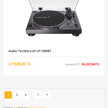
Audio-Technica AT-LP120XBT...
27.608,00 TL
26.227,60 TL
Havale/EFT:
1
2
3
7
…