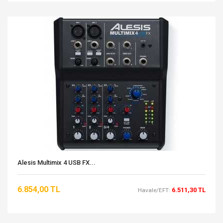
Alesis Multimix 4 USB FX...
6.854,00 TL
6.511,30 TL
Havale/EFT: