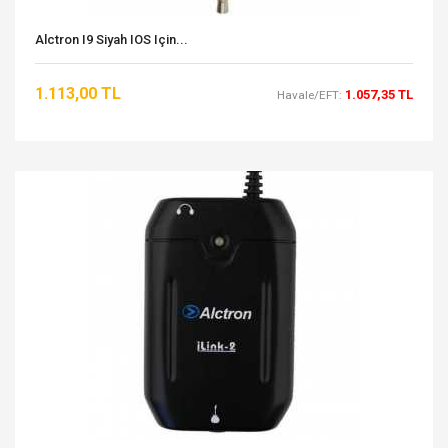
Alctron I9 Siyah IOS Için...
1.113,00 TL
1.057,35 TL
Havale/EFT: