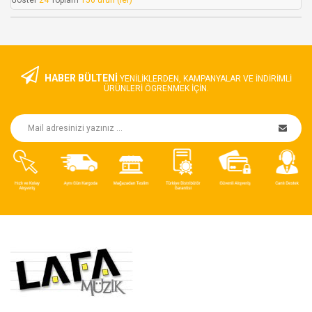
Göster
24
Toplam
156 ürün (ler)
HABER BÜLTENİ
YENILIKLERDEN, KAMPANYALAR VE INDIRIMLI
ÜRÜNLERI ÖGRENMEK IÇIN.