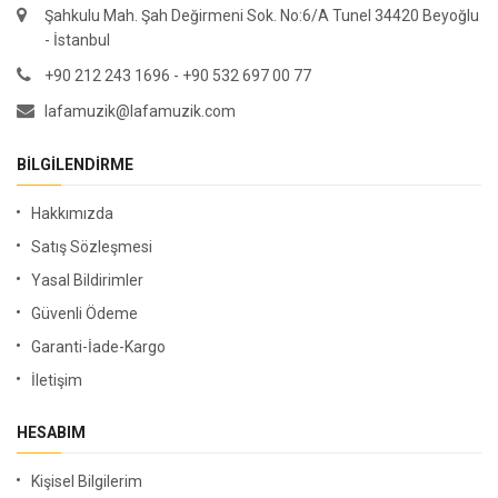
Şahkulu Mah. Şah Değirmeni Sok. No:6/A Tunel 34420 Beyoğlu
- İstanbul
+90 212 243 1696 - +90 532 697 00 77
lafamuzik@lafamuzik.com
BILGILENDIRME
Hakkımızda
Satış Sözleşmesi
Yasal Bildirimler
Güvenli Ödeme
Garanti-İade-Kargo
İletişim
HESABIM
Kişisel Bilgilerim