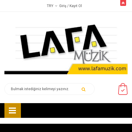
butto
Giriş
/ Kayıt Ol
TRY