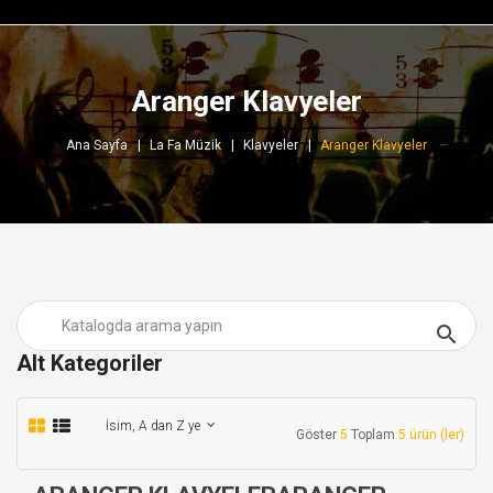
Aranger Klavyeler
Ana Sayfa
La Fa Müzik
Klavyeler
Aranger Klavyeler

Alt Kategoriler
İsim, A dan Z ye
Göster
5
Toplam
5 ürün (ler)