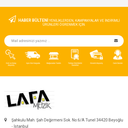
HABER BÜLTENİ
YENILIKLERDEN, KAMPANYALAR VE INDIRIMLI
ÜRÜNLERI ÖGRENMEK IÇIN.
Şahkulu Mah. Şah Değirmeni Sok. No:6/A Tunel 34420 Beyoğlu
- İstanbul