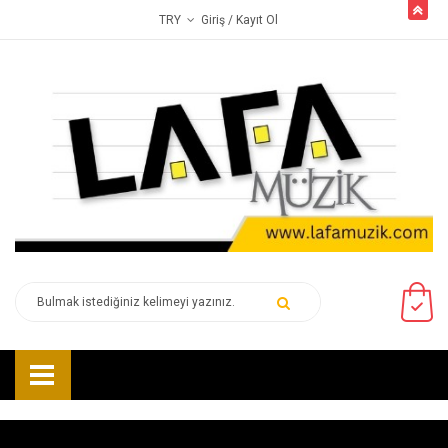
butto
Giriş
/ Kayıt Ol
TRY