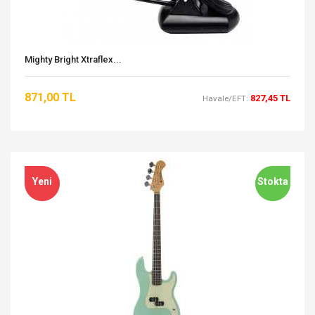
Mighty Bright Xtraflex...
871,00 TL
827,45 TL
Havale/EFT:
Yeni
Stokta