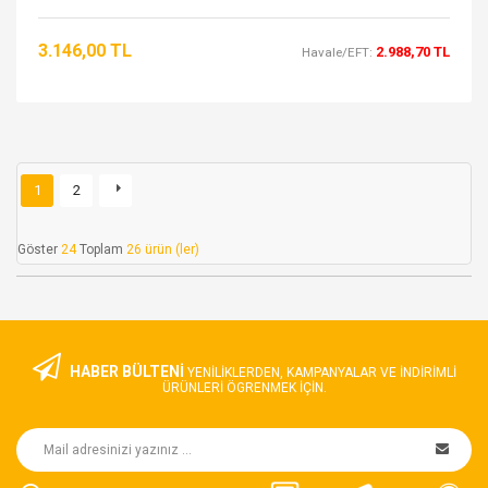
3.146,00 TL
2.988,70 TL
Havale/EFT:
1
2
Göster
24
Toplam
26 ürün (ler)
HABER BÜLTENİ
YENILIKLERDEN, KAMPANYALAR VE INDIRIMLI
ÜRÜNLERI ÖGRENMEK IÇIN.