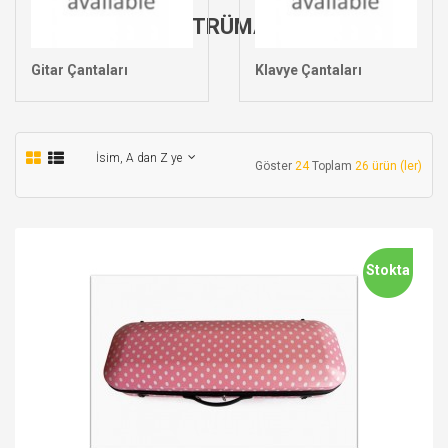
ENSTRÜMAN
ÇANTALARIENSTRÜMAN ÇANTALARI
Gitar Çantaları
Klavye Çantaları
İsim, A dan Z ye
Göster
24
Toplam
26 ürün (ler)
Stokta