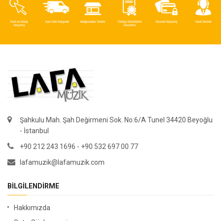
Şahkulu Mah. Şah Değirmeni Sok. No:6/A Tunel 34420 Beyoğlu
- İstanbul
+90 212 243 1696 - +90 532 697 00 77
lafamuzik@lafamuzik.com
BILGILENDIRME
Hakkımızda