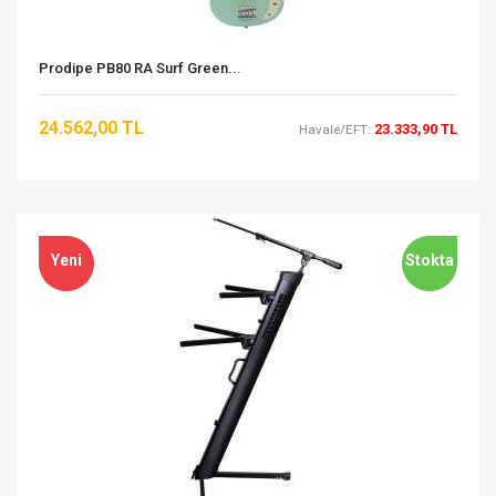
Prodipe PB80 RA Surf Green...
24.562,00 TL
23.333,90 TL
Havale/EFT:
Yeni
Stokta