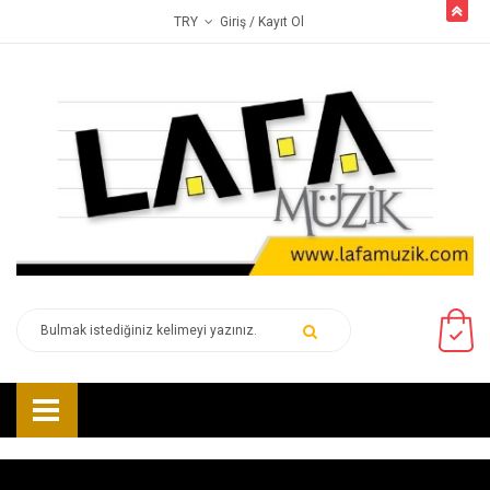
butto
Giriş
/ Kayıt Ol
TRY