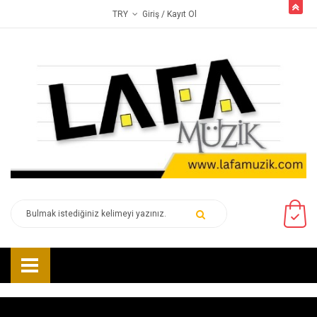
butto
Giriş
/ Kayıt Ol
TRY