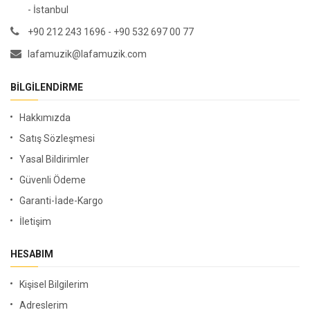
- İstanbul
+90 212 243 1696 - +90 532 697 00 77
lafamuzik@lafamuzik.com
BILGILENDIRME
Hakkımızda
Satış Sözleşmesi
Yasal Bildirimler
Güvenli Ödeme
Garanti-İade-Kargo
İletişim
HESABIM
Kişisel Bilgilerim
Adreslerim