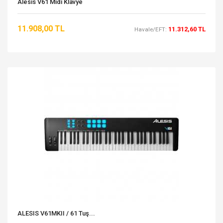
Alesis V61 Midi Klavye
11.908,00 TL
11.312,60 TL
Havale/EFT:
ALESIS V61MKII / 61 Tuş...