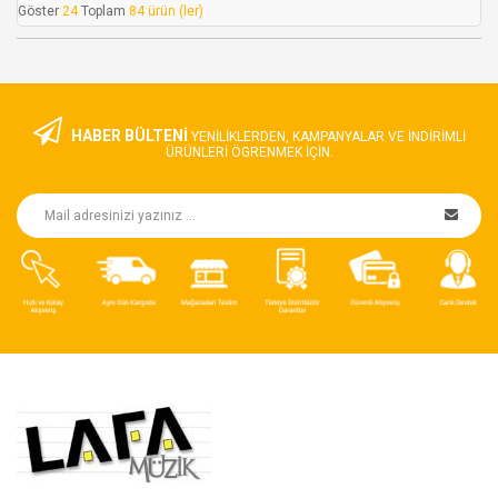
Göster
24
Toplam
84 ürün (ler)
HABER BÜLTENİ
YENILIKLERDEN, KAMPANYALAR VE INDIRIMLI
ÜRÜNLERI ÖGRENMEK IÇIN.