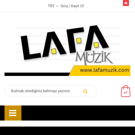
butto
Giriş
/ Kayıt Ol
TRY