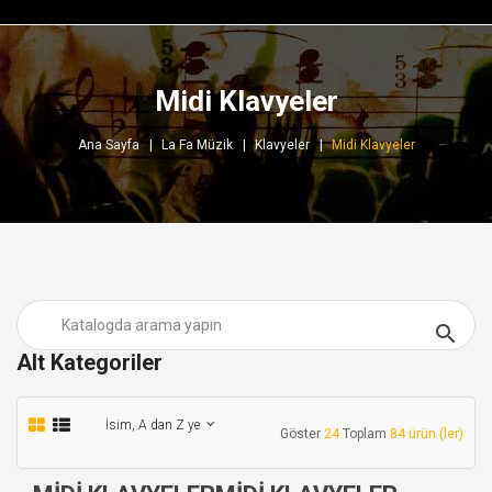
Midi Klavyeler
Ana Sayfa
La Fa Müzik
Klavyeler
Midi Klavyeler

Alt Kategoriler
İsim, A dan Z ye
Göster
24
Toplam
84 ürün (ler)