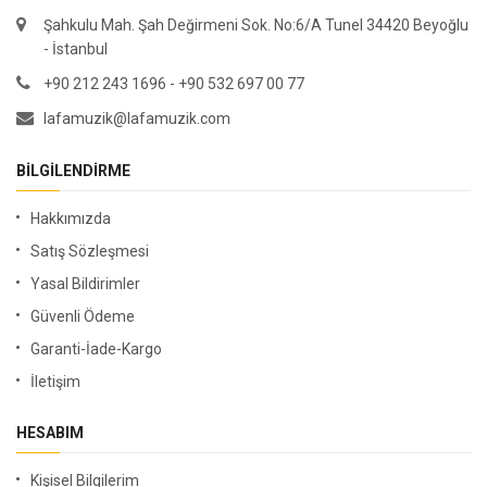
Şahkulu Mah. Şah Değirmeni Sok. No:6/A Tunel 34420 Beyoğlu
- İstanbul
+90 212 243 1696 - +90 532 697 00 77
lafamuzik@lafamuzik.com
BILGILENDIRME
Hakkımızda
Satış Sözleşmesi
Yasal Bildirimler
Güvenli Ödeme
Garanti-İade-Kargo
İletişim
HESABIM
Kişisel Bilgilerim