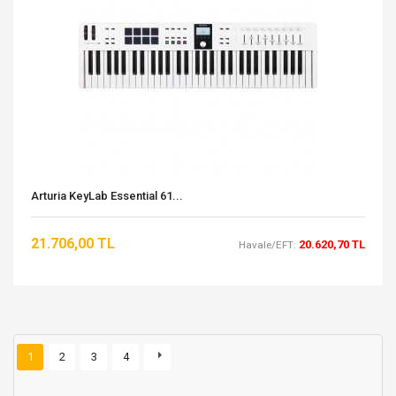
Arturia KeyLab Essential 61...
21.706,00 TL
20.620,70 TL
Havale/EFT:
1
2
3
4