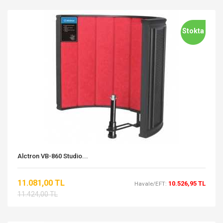
Stokta
Alctron VB-860 Studio...
11.081,00 TL
10.526,95 TL
Havale/EFT:
11.424,00 TL