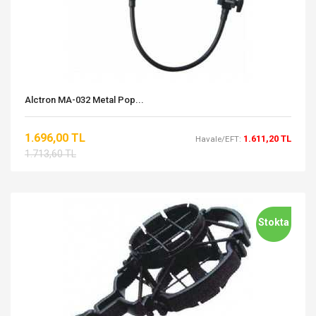
Alctron MA-032 Metal Pop...
1.696,00 TL
1.611,20 TL
Havale/EFT:
1.713,60 TL
Stokta