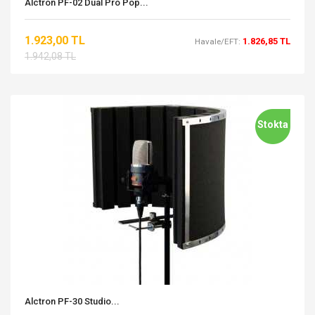
Alctron PF-02 Dual Pro Pop...
1.923,00 TL
1.826,85 TL
Havale/EFT:
1.942,08 TL
Stokta
Alctron PF-30 Studio...