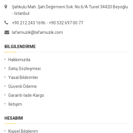
Şahkulu Mah. Şah Değirmeni Sok. No:6/A Tunel 34420 Beyoğlu
- İstanbul
+90 212 243 1696 - +90 532 697 00 77
lafamuzik@lafamuzik.com
BILGILENDIRME
Hakkımızda
Satış Sözleşmesi
Yasal Bildirimler
Güvenli Ödeme
Garanti-İade-Kargo
İletişim
HESABIM
Kişisel Bilgilerim