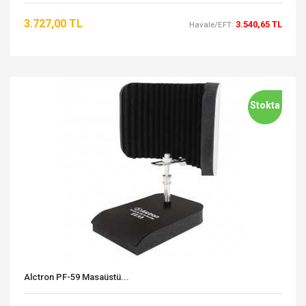
3.727,00 TL
3.540,65 TL
Havale/EFT:
Stokta
Alctron PF-59 Masaüstü...