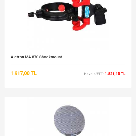
Alctron MA 870 Shockmount
1.917,00 TL
1.821,15 TL
Havale/EFT: