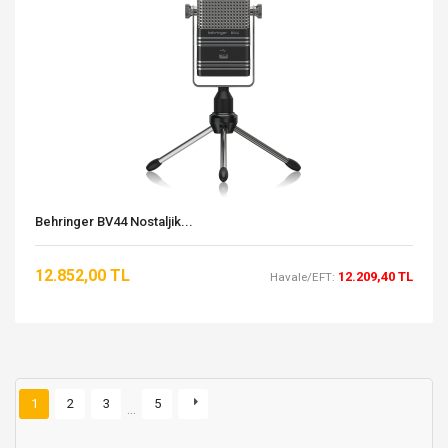
Behringer BV44 Nostaljik...
12.852,00 TL
12.209,40 TL
Havale/EFT:
1
2
3
5
…