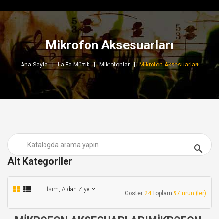
Mikrofon Aksesuarları
Ana Sayfa
La Fa Müzik
Mikrofonlar
Mikrofon Aksesuarları

Alt Kategoriler
İsim, A dan Z ye
Göster
24
Toplam
97 ürün (ler)