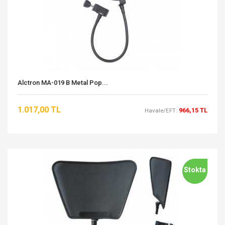
Alctron MA-019 B Metal Pop...
1.017,00 TL
966,15 TL
Havale/EFT:
Stokta