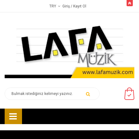
butto
Giriş
/ Kayıt Ol
TRY