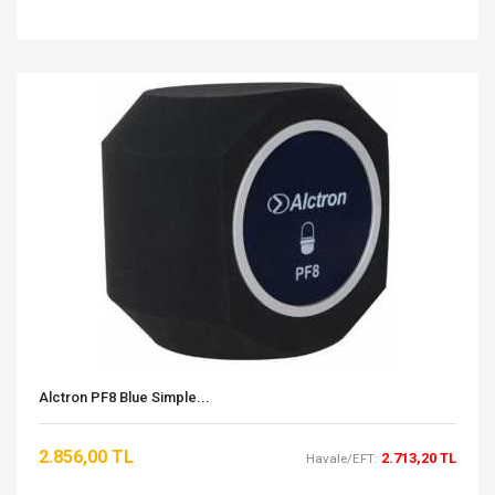
Alctron PF8 Blue Simple...
2.856,00 TL
2.713,20 TL
Havale/EFT: