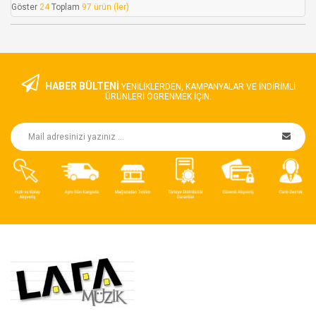
Göster
24
Toplam
97 ürün (ler)
HABER BÜLTENİ
YENILIKLERDEN, KAMPANYALAR VE INDIRIMLI
ÜRÜNLERI ÖGRENMEK IÇIN.