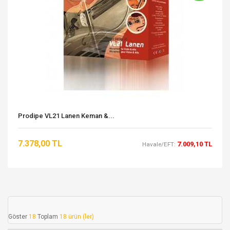
Prodipe VL21 Lanen Keman &...
7.378,00 TL
7.009,10 TL
Havale/EFT:
Göster
18
Toplam
18 ürün (ler)