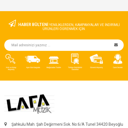
HABER BÜLTENİ
YENILIKLERDEN, KAMPANYALAR VE INDIRIMLI
ÜRÜNLERI ÖGRENMEK IÇIN.
Şahkulu Mah. Şah Değirmeni Sok. No:6/A Tunel 34420 Beyoğlu