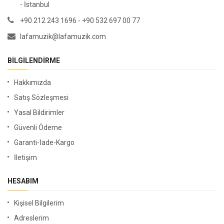
- İstanbul
+90 212 243 1696 - +90 532 697 00 77
lafamuzik@lafamuzik.com
BILGILENDIRME
Hakkımızda
Satış Sözleşmesi
Yasal Bildirimler
Güvenli Ödeme
Garanti-İade-Kargo
İletişim
HESABIM
Kişisel Bilgilerim
Adreslerim