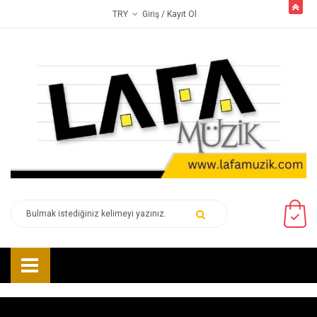
butto
Giriş
/ Kayıt Ol
TRY