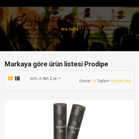
Ana Sayfa
Markaya göre ürün listesi Prodipe
İsim, A dan Z ye
Göster
18
Toplam
18 ürün (ler)