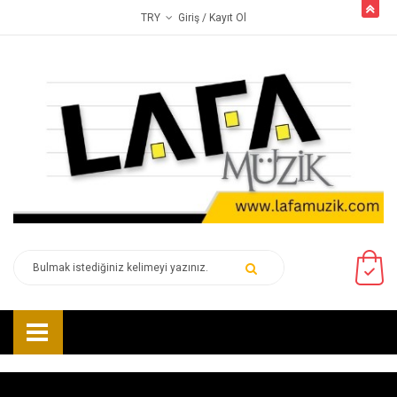
butto
Giriş
/ Kayıt Ol
TRY