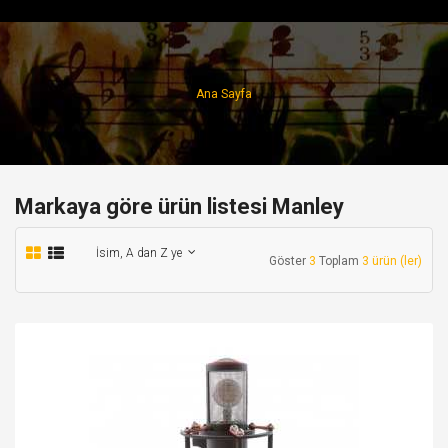
Ana Sayfa
Markaya göre ürün listesi Manley
İsim, A dan Z ye
Göster
3
Toplam
3 ürün (ler)