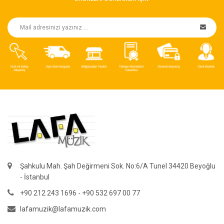
Şahkulu Mah. Şah Değirmeni Sok. No:6/A Tunel 34420 Beyoğlu
- İstanbul
+90 212 243 1696 - +90 532 697 00 77
lafamuzik@lafamuzik.com