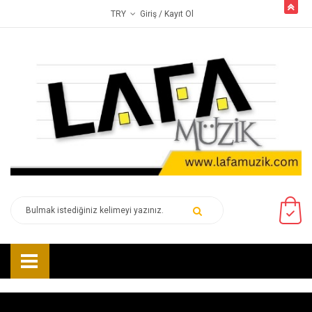
butto
Giriş
/ Kayıt Ol
TRY