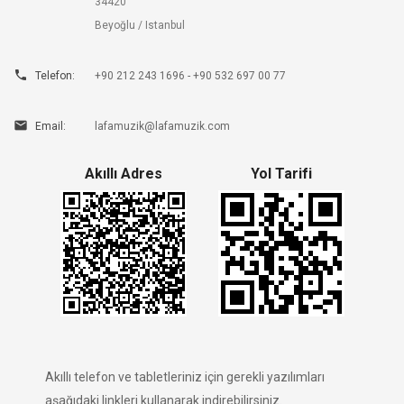
34420
Beyoğlu / Istanbul

Telefon:
+90 212 243 1696 - +90 532 697 00 77

Email:
lafamuzik@lafamuzik.com
Akıllı Adres
Yol Tarifi
Akıllı telefon ve tabletleriniz için gerekli yazılımları
aşağıdaki linkleri kullanarak indirebilirsiniz.