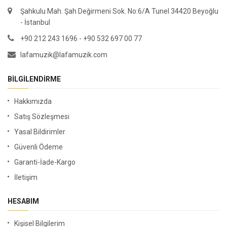
Şahkulu Mah. Şah Değirmeni Sok. No:6/A Tunel 34420 Beyoğlu
- İstanbul
+90 212 243 1696 - +90 532 697 00 77
lafamuzik@lafamuzik.com
BILGILENDIRME
Hakkımızda
Satış Sözleşmesi
Yasal Bildirimler
Güvenli Ödeme
Garanti-İade-Kargo
İletişim
HESABIM
Kişisel Bilgilerim