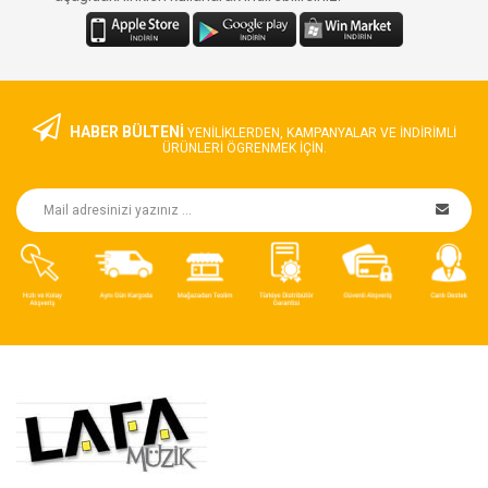
HABER BÜLTENİ
YENILIKLERDEN, KAMPANYALAR VE INDIRIMLI
ÜRÜNLERI ÖGRENMEK IÇIN.