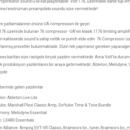
plifikatör sound'u ile karşılaştırılabilir. Volt 176, üzerindeki dahili tüp
line/enstrüman preampdeki soundu size vermektedir!
ye patlamalarının önüne UA compression ile geçin
 176 üzerinde bulunan 76 compressor -UA'nin klasik 1176 limiting amplif
 kalitesinde sound'a sahip netlik ve punch elde edin. 76 Compressor üzer
rlanmış presetler bulunmaktadır. Sİzin tek yapmanız gereken yapacağınız
ses kartları size rastgele birçok yazılım vermektedir. Ama Volt'ta durum b
k prodüksiyon yazılımlarını bir araya getirmektedir; Ableton, Melodyne
çıdır.
berinde gelen yazılımlar
on: Ableton Live Lite
ube: Marshall Plexi Classic Amp, Softube Time & Tone Bundle
mony: Melodyne Essential
b: LX480 Essentials
in Alliance: Ampeg SVT-VR Classic, Brainworx bx_tuner, Brainworx bx_