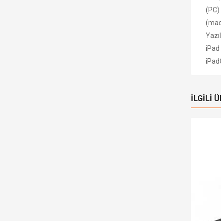
(PC)
(mac
Yazıl
iPad
iPad
İLGILI 