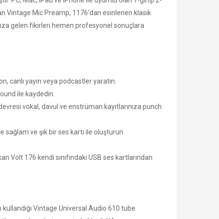
ıştır. PC, Mac, iPad ve iPhone ile uyumlu olan 1-giriş/2-
lınan Vintage Mic Preamp, 1176'dan esinlenen klasik
ıza gelen fikirleri hemen profesyonel sonuçlara
on, canlı yayın veya podcastler yaratın.
ound ile kaydedin.
evresi vokal, davul ve enstrüman kayıtlarınıza punch
ağlam ve şık bir ses kartı ile oluşturun
ıkan Volt 176 kendi sınıfındaki USB ses kartlarından
 kullandığı Vintage Universal Audio 610 tube