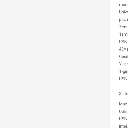
mod
Unive
puch 
Zengi
Temi
USB 
48V 
Geci
Yıll
1-gir
USB-C
Sist
Mac 
USB 
USB 
Intel