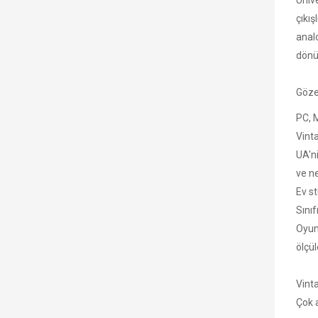
Unive
çıkış
anal
dönü
Göze
PC, M
Vint
UA'n
ve ne
Ev s
Sınıf
Oyunu
ölçül
Vint
Çok 