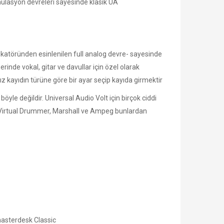
 emülasyon devreleri sayesinde klasik UA
ikatöründen esinlenilen full analog devre- sayesinde
inde vokal, gitar ve davullar için özel olarak
 kayıdın türüne göre bir ayar seçip kayıda girmektir
öyle değildir. Universal Audio Volt için birçok ciddi
, Virtual Drummer, Marshall ve Ampeg bunlardan
masterdesk Classic