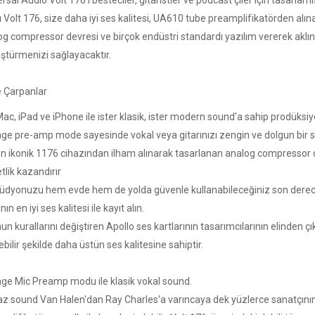
rsal Audio Volt 176'i besteciler, gitaristler ve podcast'çiler için tasarlam
lı Volt 176, size daha iyi ses kalitesi, UA610 tube preamplifikatörden a
og compressor devresi ve birçok endüstri standardı yazılım vererek aklın
ştürmenizi sağlayacaktır.
 Çarpanlar
ac, iPad ve iPhone ile ister klasik, ister modern sound'a sahip prodüksiy
age pre-amp mode sayesinde vokal veya gitarınızı zengin ve dolgun bir s
in ikonik 1176 cihazından ilham alınarak tasarlanan analog compressor d
tlik kazandırır
tüdyonuzu hem evde hem de yolda güvenle kullanabileceğiniz son derece s
ının en iyi ses kalitesi ile kayıt alın.
n kurallarını değiştiren Apollo ses kartlarının tasarımcılarının elinden ç
ebilir şekilde daha üstün ses kalitesine sahiptir.
age Mic Preamp modu ile klasik vokal sound.
az sound Van Halen'dan Ray Charles'a varıncaya dek yüzlerce sanatçının