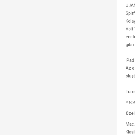
UJAM
Spit
Kolay
Volt 
enst
gibi
iPad 
Az eş
oluşt
Tümü 
* Vol
Özel
Mac, 
Klas