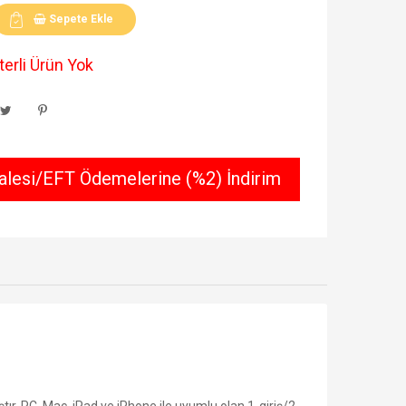
Sepete Ekle
erli Ürün Yok
lesi/EFT Ödemelerine (%2) İndirim