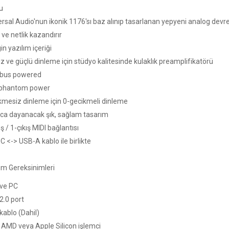
u
rsal Audio'nun ikonik 1176'sı baz alınıp tasarlanan yepyeni analog devre
ve netlik kazandırır
n yazılım içeriği
z ve güçlü dinleme için stüdyo kalitesinde kulaklık preamplifikatörü
bus powered
phantom power
kmesiz dinleme için 0-gecikmeli dinleme
arca dayanacak şık, sağlam tasarım
iş / 1-çıkış MIDI bağlantısı
 <-> USB-A kablo ile birlikte
em Gereksinimleri
ve PC
2.0 port
kablo (Dahil)
, AMD veya Apple Silicon işlemci