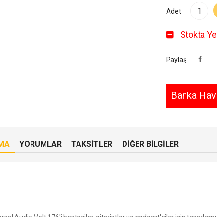
Adet
Stokta Yet
Paylaş
Banka Hava
MA
YORUMLAR
TAKSITLER
DIĞER BILGILER