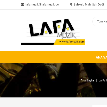
lafamuzik@lafamuzik.com
Şahkulu Mah. Şah Değirm
ANA S
Ana Sayfa
La Fa 