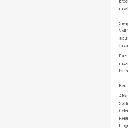
pream
mic/
Sevi
Volt
albüm
tasa
Bazı 
müzi
birka
Bera
Ablet
Soft
Cele
Rela
Plug