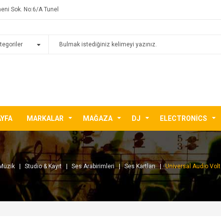
eni Sok. No:6/A Tunel
AYFA
MARKALAR
MAĞAZA
DJ
ELECTRONICS
Müzik
Studio & Kayıt
Ses Arabirimleri
Ses Kartları
Universal Audio Volt