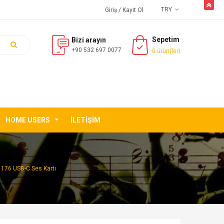
butto
TRY
Giriş
/ Kayıt Ol
Sepetim
Bizi arayın
+90 532 697 0077
0 ürün(ler)
HOME USERS
İLETIŞIM
 176 USB-C Ses Kartı