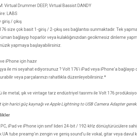
: Virtual Drummer DEEP, Virtual Bassist DANDY
fire: LABS
 giriş / çıkış
176 size çok basit 1-giriş / 2-çıkış ses bağlantısı sunmaktadır. Tek yap
rüman bağlayıp hoparlör veya kulaklığınızıdan gecikmesiz dinleme yapmak
 müzik yapmaya başlayabilirsiniz.
ve iPhone için hazır
ya ile mi seyahat ediyorsunuz ? Volt 176'i iPad veya iPhone'a bağlayıp dil
urabilir veya parçalarınızı rahatlıkla düzenleyebilirsiniz.*
ile metal, şık ve vintage tarz endüstriyel tasrımı ile Volt 176 prodüksiyo
t için harici güç kaynağı ve Apple Lightning to USB Camera Adapter gerekli
likler
PC, iPad ve iPhone için sınıf lideri 24-bit / 192-kHz dönüştürücülere sahi
ik UA tube preamp'ın zengin ve geniş sound'u ile vokal, gitar veya davu