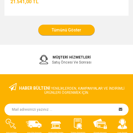
21.541,00 TL
MÜŞTERI HIZMETLERI
Satış Öncesi Ve Sonrası
HABER BÜLTENİ
YENILIKLERDEN, KAMPANYALAR VE INDIRIMLI
ÜRÜNLERI ÖGRENMEK IÇIN.