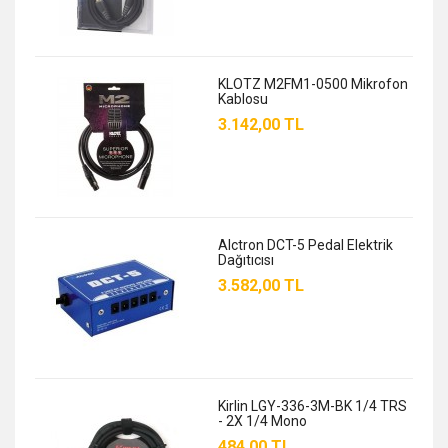
KLOTZ M2FM1-0500 Mikrofon
Kablosu
3.142,00 TL
Alctron DCT-5 Pedal Elektrik
Dağıtıcısı
3.582,00 TL
Kirlin LGY-336-3M-BK 1/4 TRS
- 2X 1/4 Mono
484,00 TL