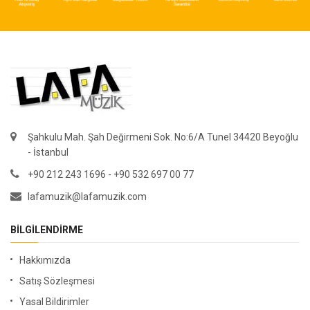
Şahkulu Mah. Şah Değirmeni Sok. No:6/A Tunel 34420 Beyoğlu
- İstanbul
+90 212 243 1696 - +90 532 697 00 77
lafamuzik@lafamuzik.com
BILGILENDIRME
Hakkımızda
Satış Sözleşmesi
Yasal Bildirimler