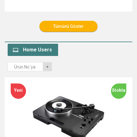
Home Users
Ürün No.'ya
▼
göre
Yeni
Stokta