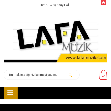
butto
Giriş
/ Kayıt Ol
TRY