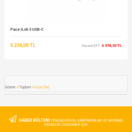
Pace ILok 3 USB-C
5.236,00 TL
4.974,20 TL
Havale/EFT:
Göster
4
Toplam
4 ürün (ler)
HABER BÜLTENİ
YENILIKLERDEN, KAMPANYALAR VE INDIRIMLI
ÜRÜNLERI ÖGRENMEK IÇIN.