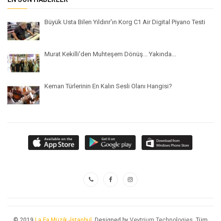
Büyük Usta Bilen Yıldırır'ın Korg C1 Air Digital Piyano Testi
Murat Kekilli'den Muhteşem Dönüş... Yakında...
Keman Türlerinin En Kalın Sesli Olanı Hangisi?
© 2019
La Fa Müzik -İstanbul
. Designed by
Veytrium Technologies
. Tüm