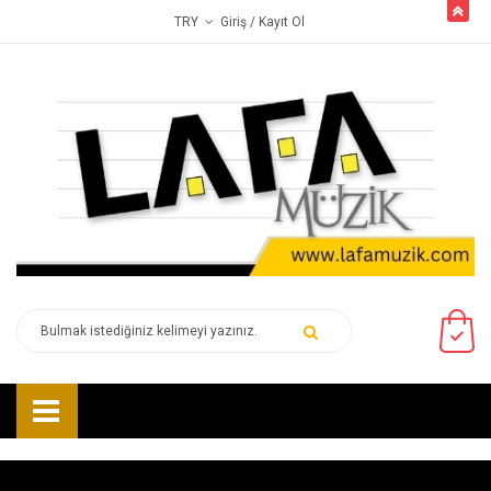
butto
Giriş
/ Kayıt Ol
TRY