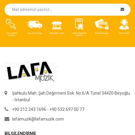
Şahkulu Mah. Şah Değirmeni Sok. No:6/A Tunel 34420 Beyoğlu
- İstanbul
+90 212 243 1696 - +90 532 697 00 77
lafamuzik@lafamuzik.com
BILGILENDIRME