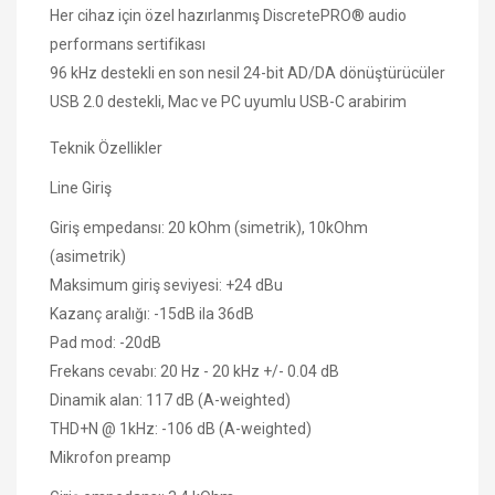
Her cihaz için özel hazırlanmış DiscretePRO® audio
performans sertifikası
96 kHz destekli en son nesil 24-bit AD/DA dönüştürücüler
USB 2.0 destekli, Mac ve PC uyumlu USB-C arabirim
Teknik Özellikler
Line Giriş
Giriş empedansı: 20 kOhm (simetrik), 10kOhm
(asimetrik)
Maksimum giriş seviyesi: +24 dBu
Kazanç aralığı: -15dB ila 36dB
Pad mod: -20dB
Frekans cevabı: 20 Hz - 20 kHz +/- 0.04 dB
Dinamik alan: 117 dB (A-weighted)
THD+N @ 1kHz: -106 dB (A-weighted)
Mikrofon preamp