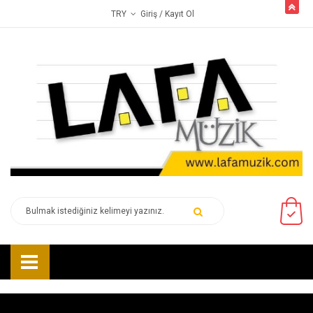
butto
Giriş
/ Kayıt Ol
TRY