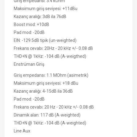
Giriş empedansı: 3.4 kOhm
Maksimum giriş seviyesi: +11dBu
Kazanç aralığı: 3dB ila 76dB
Boost mod: +10dB
Pad mod: -20dB
EIN: -129.5dB tipik (un-weighted)
Frekans cevabı: 20Hz - 20 kHz +/- 0.08 dB
THD+N @ 1kHz: -104 dB (A-weigthed)
Enstrüman Giriş
Giriş empedansı: 1.1 MOhm (asimetrik)
Maksimum giriş seviyesi: +18 dBu
Kazanç aralığı: 4-15dB ila 36dB
Pad mod: -20dB
Frekans cevabı: 20 Hz - 20 kHz +/- 0.08 dB
Dinamik alan: 117 dB (A-weighted)
THD+N @ 1kHz: -104 dB (A-weighted)
Line Aux