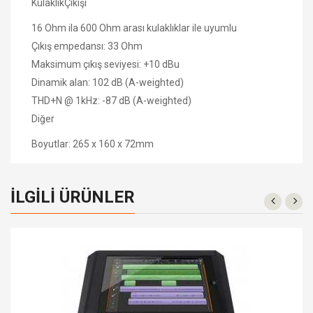
KulaklıkÇıkışı
16 Ohm ila 600 Ohm arası kulaklıklar ile uyumlu
Çıkış empedansı: 33 Ohm
Maksimum çıkış seviyesi: +10 dBu
Dinamik alan: 102 dB (A-weighted)
THD+N @ 1kHz: -87 dB (A-weighted)
Diğer
Boyutlar: 265 x 160 x 72mm
İLGILI ÜRÜNLER