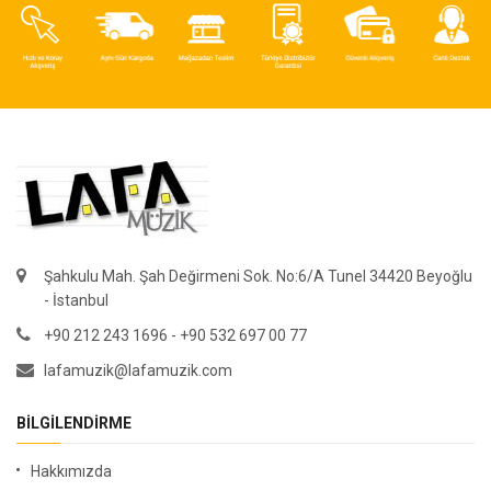
Şahkulu Mah. Şah Değirmeni Sok. No:6/A Tunel 34420 Beyoğlu
- İstanbul
+90 212 243 1696 - +90 532 697 00 77
lafamuzik@lafamuzik.com
BILGILENDIRME
Hakkımızda