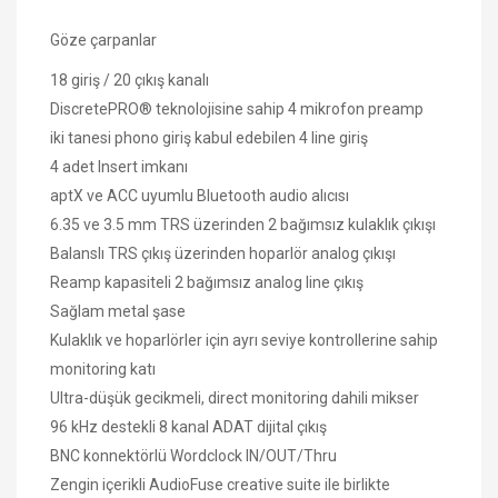
Göze çarpanlar
18 giriş / 20 çıkış kanalı
DiscretePRO® teknolojisine sahip 4 mikrofon preamp
iki tanesi phono giriş kabul edebilen 4 line giriş
4 adet Insert imkanı
aptX ve ACC uyumlu Bluetooth audio alıcısı
6.35 ve 3.5 mm TRS üzerinden 2 bağımsız kulaklık çıkışı
Balanslı TRS çıkış üzerinden hoparlör analog çıkışı
Reamp kapasiteli 2 bağımsız analog line çıkış
Sağlam metal şase
Kulaklık ve hoparlörler için ayrı seviye kontrollerine sahip
monitoring katı
Ultra-düşük gecikmeli, direct monitoring dahili mikser
96 kHz destekli 8 kanal ADAT dijital çıkış
BNC konnektörlü Wordclock IN/OUT/Thru
Zengin içerikli AudioFuse creative suite ile birlikte