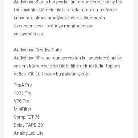
AudioFuse Studio herşeyi kullanımı son derece kolay tek
fonksiyonlu düğmeler ile bir arada tutarak müziğinize
konsantre olmasını sağlar. Ek olarak bluethooth
üzerinden ses alıp stüdyo monitörlerinize
yollayabilirsiniz.
AudioFuse CreativeSuite
AudioFuse 8Pre her gün gerçekten kullanabileceğiniz bir
çok enstrüman ve efekt ile birlikte gelmektedir. Toplam
değeri 700 EUR bulan bu paketin içeriği;
TriaA Pre
1973 Pre
V76 Pre
MiniFilter
Comp FET-76
Delay TAPE-201
Analog Lab Lite