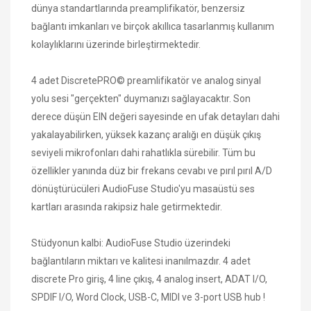
dünya standartlarında preamplifikatör, benzersiz
bağlantı imkanları ve birçok akıllıca tasarlanmış kullanım
kolaylıklarını üzerinde birleştirmektedir.
4 adet DiscretePRO© preamlifikatör ve analog sinyal
yolu sesi "gerçekten" duymanızı sağlayacaktır. Son
derece düşün EIN değeri sayesinde en ufak detayları dahi
yakalayabilirken, yüksek kazanç aralığı en düşük çıkış
seviyeli mikrofonları dahi rahatlıkla sürebilir. Tüm bu
özellikler yanında düz bir frekans cevabı ve pırıl pırıl A/D
dönüştürücüleri AudioFuse Studio'yu masaüstü ses
kartları arasında rakipsiz hale getirmektedir.
Stüdyonun kalbi:
AudioFuse Studio üzerindeki
bağlantıların miktarı ve kalitesi inanılmazdır. 4 adet
discrete Pro giriş, 4 line çıkış, 4 analog insert, ADAT I/O,
SPDIF I/O, Word Clock, USB-C, MIDI ve 3-port USB hub !