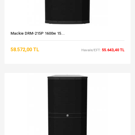
Mackie DRM-215P 1600w 15...
58.572,00 TL
55.643,40 TL
Havale/EFT: