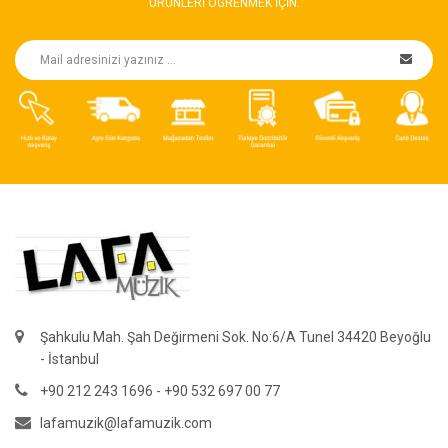
ÜRÜNLERI ÖGRENMEK IÇIN.
Şahkulu Mah. Şah Değirmeni Sok. No:6/A Tunel 34420 Beyoğlu
- İstanbul
+90 212 243 1696 - +90 532 697 00 77
lafamuzik@lafamuzik.com