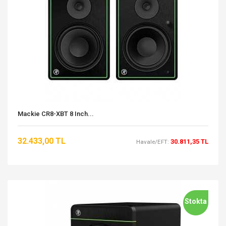
Mackie CR8-XBT 8 Inch...
32.433,00 TL
30.811,35 TL
Havale/EFT:
Stokta