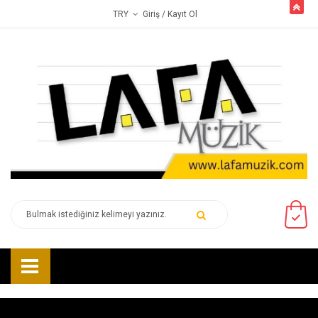
butto
Giriş
/ Kayıt Ol
TRY