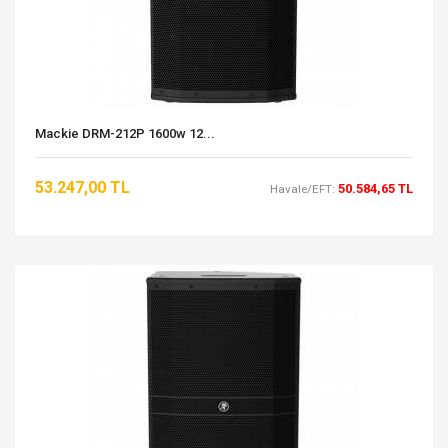
Mackie DRM-212P 1600w 12...
53.247,00 TL
50.584,65 TL
Havale/EFT: