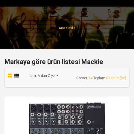
Ana Sayfa
Markaya göre ürün listesi Mackie
İsim, A dan Z ye
Göster
24
Toplam
61 ürün (ler)