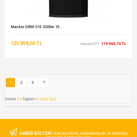
Mackie DRM-315 2300w 15...
125.858,00 TL
119.565,10 TL
Havale/EFT:
1
2
3
Göster
24
Toplam
61 ürün (ler)
HABER BÜLTENİ
YENILIKLERDEN, KAMPANYALAR VE INDIRIMLI