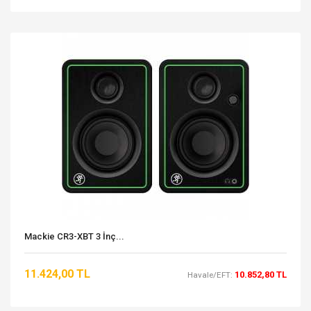
Mackie CR3-XBT 3 İnç...
11.424,00 TL
10.852,80 TL
Havale/EFT: