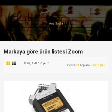
Ana Sayfa
Markaya göre ürün listesi Zoom
İsim, A dan Z ye
Göster
3
Toplam
3 ürün (ler)