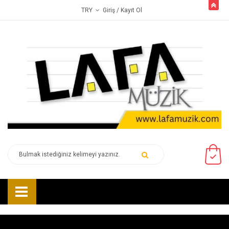
butto
Giriş
/ Kayıt Ol
TRY