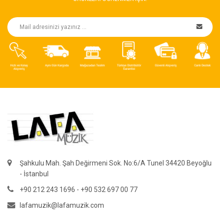
Şahkulu Mah. Şah Değirmeni Sok. No:6/A Tunel 34420 Beyoğlu
- İstanbul
+90 212 243 1696 - +90 532 697 00 77
lafamuzik@lafamuzik.com