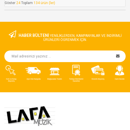
Göster
24
Toplam
134 ürün (ler)
HABER BÜLTENİ
YENILIKLERDEN, KAMPANYALAR VE INDIRIMLI
ÜRÜNLERI ÖGRENMEK IÇIN.