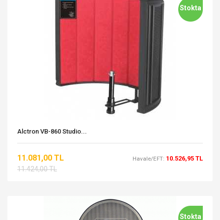
Stokta
Alctron VB-860 Studio...
11.081,00 TL
10.526,95 TL
Havale/EFT:
11.424,00 TL
Stokta