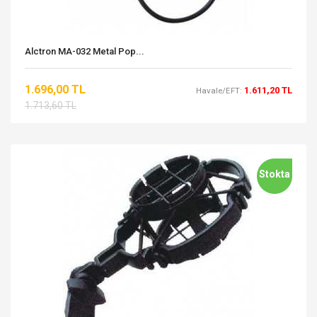
Alctron MA-032 Metal Pop...
1.696,00 TL
1.611,20 TL
Havale/EFT:
1.713,60 TL
Stokta