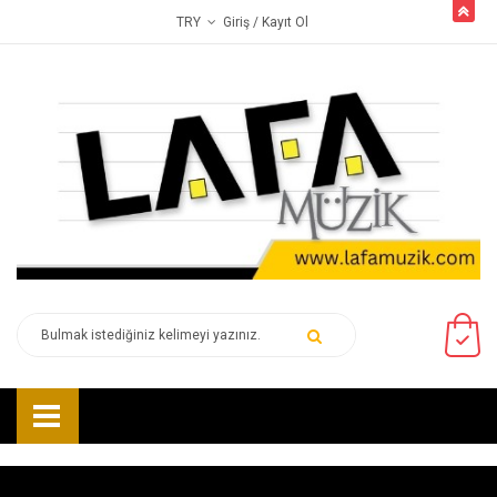
butto
Giriş
/ Kayıt Ol
TRY