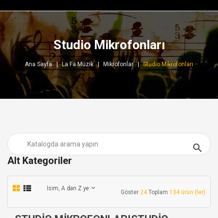
Studio Mikrofonları
Ana Sayfa
La Fa Müzik
Mikrofonlar
Studio Mikrofonları

Alt Kategoriler
İsim, A dan Z ye
Göster
24
Toplam
134 ürün (ler)