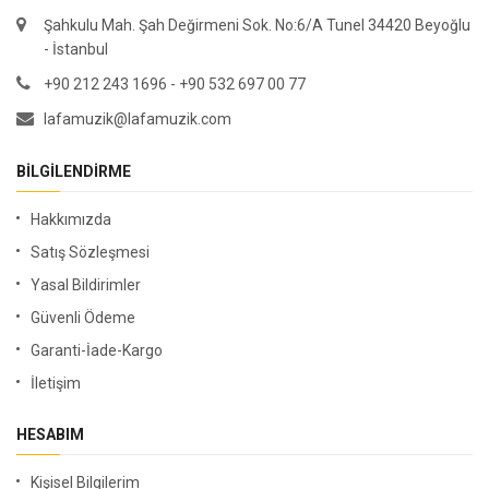
Şahkulu Mah. Şah Değirmeni Sok. No:6/A Tunel 34420 Beyoğlu
- İstanbul
+90 212 243 1696 - +90 532 697 00 77
lafamuzik@lafamuzik.com
BILGILENDIRME
Hakkımızda
Satış Sözleşmesi
Yasal Bildirimler
Güvenli Ödeme
Garanti-İade-Kargo
İletişim
HESABIM
Kişisel Bilgilerim