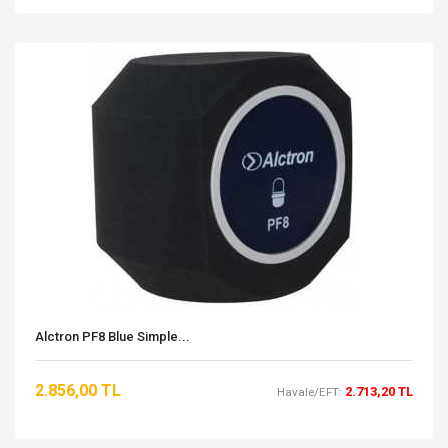
Alctron PF8 Blue Simple...
2.856,00 TL
2.713,20 TL
Havale/EFT: