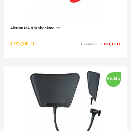
Alctron MA 870 Shockmount
1.917,00 TL
1.821,15 TL
Havale/EFT:
Stokta