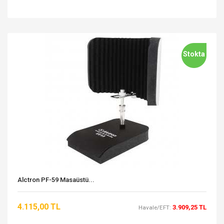
Stokta
Alctron PF-59 Masaüstü...
4.115,00 TL
3.909,25 TL
Havale/EFT: