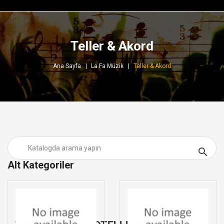
Teller & Akord
Ana Sayfa
La Fa Müzik
Teller & Akord

Alt Kategoriler