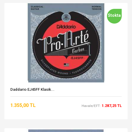
Stokta
Daddario EJ45FF Klasik...
1.355,00 TL
1.287,25 TL
Havale/EFT: