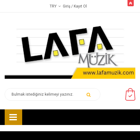
butto
Giriş
/ Kayıt Ol
TRY