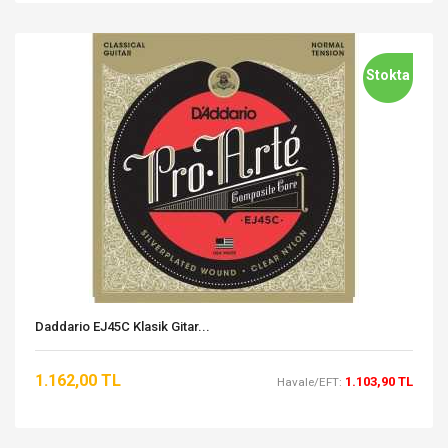
Stokta
Daddario EJ45C Klasik Gitar...
1.162,00 TL
1.103,90 TL
Havale/EFT: