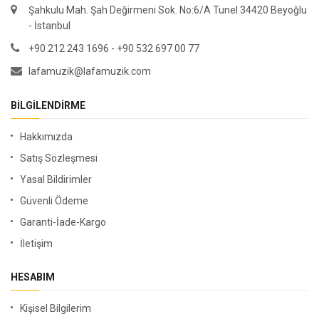
Şahkulu Mah. Şah Değirmeni Sok. No:6/A Tunel 34420 Beyoğlu
- İstanbul
+90 212 243 1696 - +90 532 697 00 77
lafamuzik@lafamuzik.com
BILGILENDIRME
Hakkımızda
Satış Sözleşmesi
Yasal Bildirimler
Güvenli Ödeme
Garanti-İade-Kargo
İletişim
HESABIM
Kişisel Bilgilerim