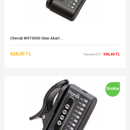
Cherub WST550G Gitar Akart...
628,00 TL
596,60 TL
Havale/EFT:
Stokta