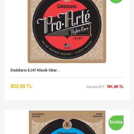
Daddario EJ47 Klasik Gitar...
823,00 TL
781,85 TL
Havale/EFT:
Stokta