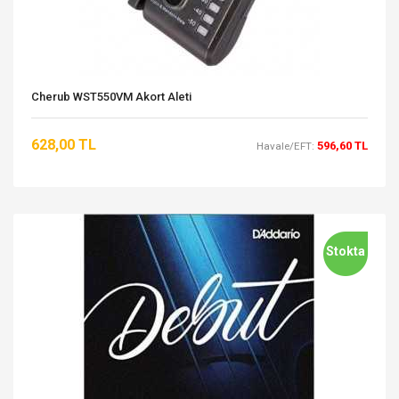
Cherub WST550VM Akort Aleti
628,00 TL
596,60 TL
Havale/EFT:
Stokta