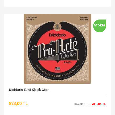
Stokta
Daddario EJ45 Klasik Gitar...
823,00 TL
781,85 TL
Havale/EFT: