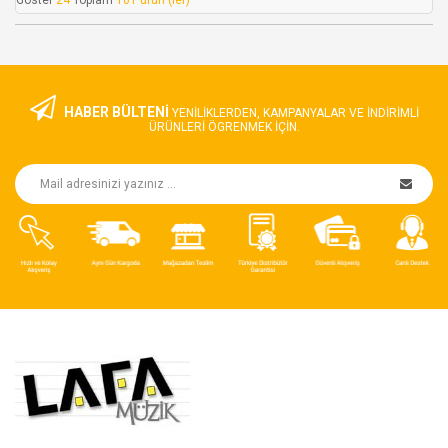
Göster
24
Toplam
101 ürün (ler)
HABER BÜLTENİ
YENILIKLERDEN, KAMPANYALAR VE INDIRIMLI
ÜRÜNLERI ÖGRENMEK IÇIN.