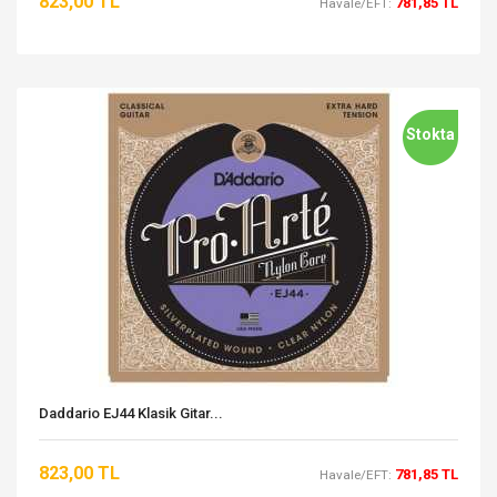
823,00 TL
781,85 TL
Havale/EFT:
Stokta
Daddario EJ44 Klasik Gitar...
823,00 TL
781,85 TL
Havale/EFT: