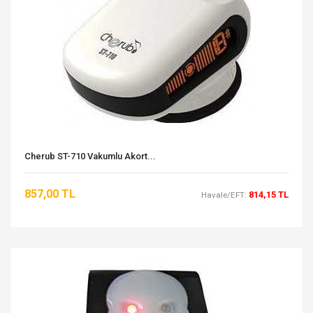
Cherub ST-710 Vakumlu Akort...
857,00 TL
814,15 TL
Havale/EFT: