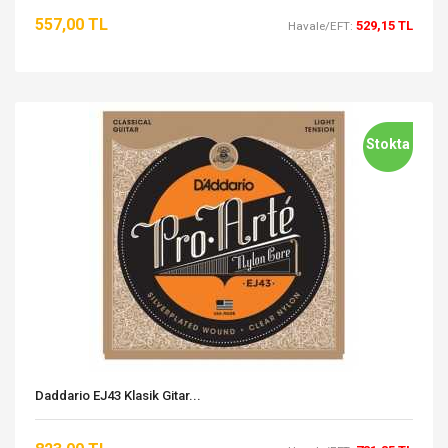
557,00 TL
529,15 TL
Havale/EFT:
Stokta
Daddario EJ43 Klasik Gitar...