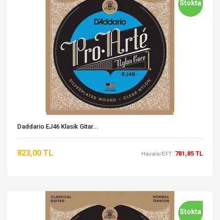
Stokta
Daddario EJ46 Klasik Gitar...
823,00 TL
781,85 TL
Havale/EFT:
Stokta