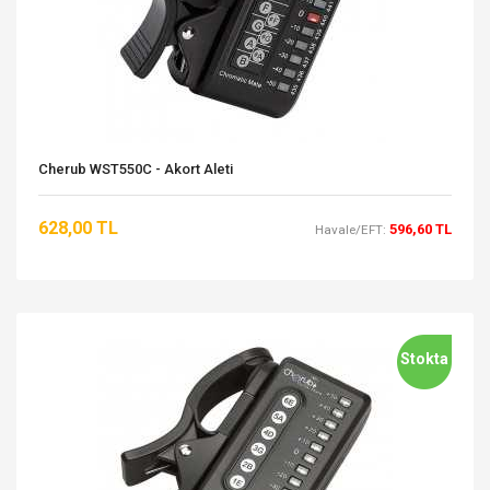
Cherub WST550C - Akort Aleti
628,00 TL
596,60 TL
Havale/EFT:
Stokta