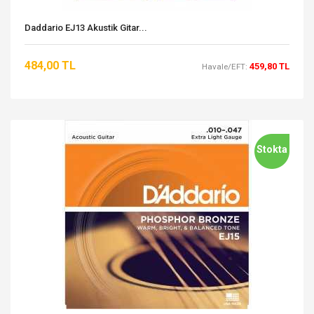
Daddario EJ13 Akustik Gitar...
484,00 TL
459,80 TL
Havale/EFT:
Stokta