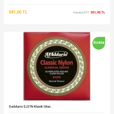
581,00 TL
551,95 TL
Havale/EFT:
Stokta
Daddario EJ27N Klasik Gitar...