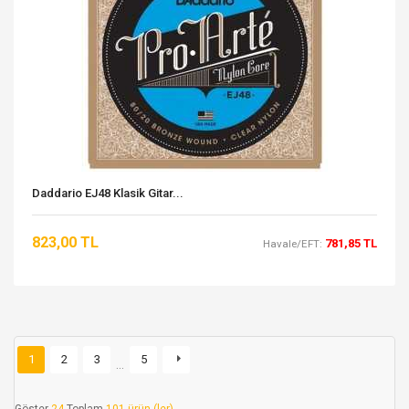
Daddario EJ48 Klasik Gitar...
823,00 TL
781,85 TL
Havale/EFT:
1
2
3
5
…