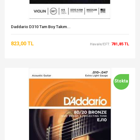
Daddario D310 Tam Boy Takım...
823,00 TL
781,85 TL
Havale/EFT:
Stokta