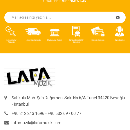
ÜRÜNLERI ÖGRENMEK IÇIN.
Şahkulu Mah. Şah Değirmeni Sok. No:6/A Tunel 34420 Beyoğlu
- İstanbul
+90 212 243 1696 - +90 532 697 00 77
lafamuzik@lafamuzik.com