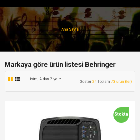
Ana Sayfa
Markaya göre ürün listesi Behringer
İsim, A dan Z ye
Göster
24
Toplam
73 ürün (ler)
Stokta