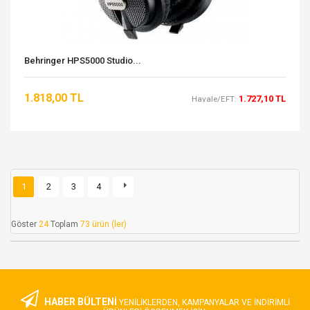
Behringer HPS5000 Studio...
1.818,00 TL
1.727,10 TL
Havale/EFT:
1
2
3
4
Göster
24
Toplam
73 ürün (ler)
HABER BÜLTENİ
YENILIKLERDEN, KAMPANYALAR VE INDIRIMLI