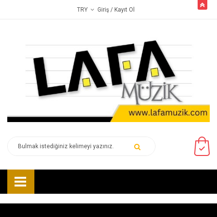
butto
Giriş
/ Kayıt Ol
TRY