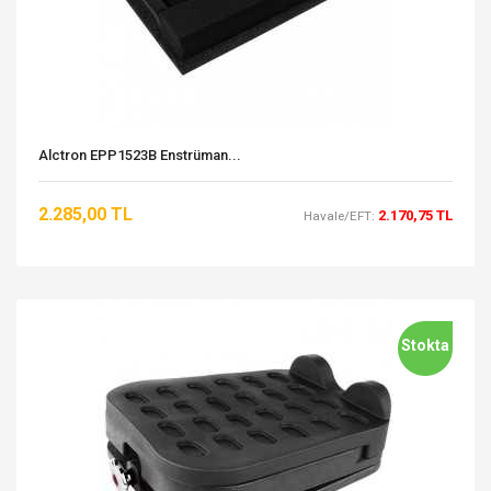
Alctron EPP1523B Enstrüman...
2.285,00 TL
2.170,75 TL
Havale/EFT:
Stokta