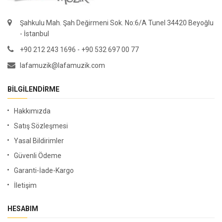
Şahkulu Mah. Şah Değirmeni Sok. No:6/A Tunel 34420 Beyoğlu
- İstanbul
+90 212 243 1696 - +90 532 697 00 77
lafamuzik@lafamuzik.com
BILGILENDIRME
Hakkımızda
Satış Sözleşmesi
Yasal Bildirimler
Güvenli Ödeme
Garanti-İade-Kargo
İletişim
HESABIM