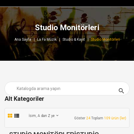
Studio Monitörleri
Ana Sayfa
La Fa Müzik
Studio & Kayıt
Studio Monitörleri

Alt Kategoriler
İsim, A dan Z ye
Göster
24
Toplam
109 ürün (ler)