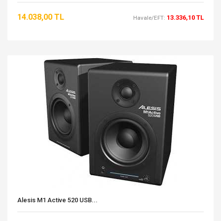
14.038,00 TL
13.336,10 TL
Havale/EFT:
Alesis M1 Active 520 USB...