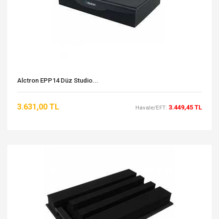
Alctron EPP14 Düz Studio...
3.631,00 TL
3.449,45 TL
Havale/EFT: