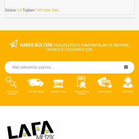
Göster
24
Toplam
109 ürün (ler)
HABER BÜLTENİ
YENILIKLERDEN, KAMPANYALAR VE INDIRIMLI
ÜRÜNLERI ÖGRENMEK IÇIN.