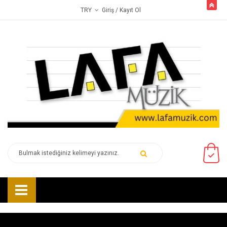
butto
Giriş
/ Kayıt Ol
TRY