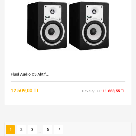
Fluid Audio C5 Aktif...
12.509,00 TL
11.883,55 TL
Havale/EFT:
1
2
3
5
…