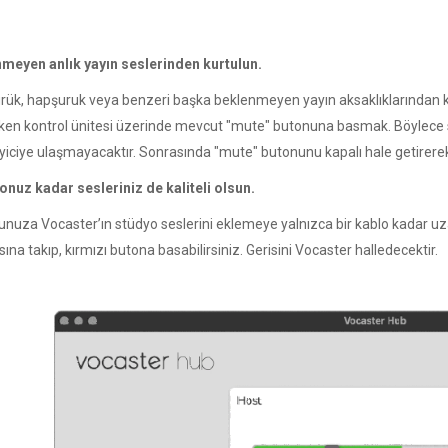
nmeyen anlık yayın seslerinden kurtulun.
rük, hapşuruk veya benzeri başka beklenmeyen yayın aksaklıklarından ku
ken kontrol ünitesi üzerinde mevcut "mute" butonuna basmak. Böylece s
eyiciye ulaşmayacaktır. Sonrasında "mute" butonunu kapalı hale getirerek
onuz kadar sesleriniz de kaliteli olsun.
'unuza Vocaster’ın stüdyo seslerini eklemeye yalnızca bir kablo kadar u
ına takıp, kırmızı butona basabilirsiniz. Gerisini Vocaster halledecektir.