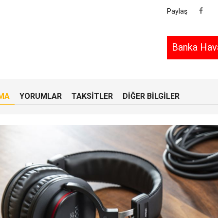
Paylaş
Banka Hava
MA
YORUMLAR
TAKSITLER
DIĞER BILGILER