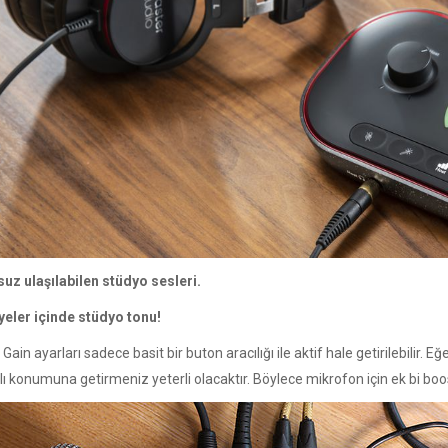
suz ulaşılabilen stüdyo sesleri.
yeler içinde stüdyo tonu!
Gain ayarları sadece basit bir buton aracılığı ile aktif hale getirilebilir
lı konumuna getirmeniz yeterli olacaktır. Böylece mikrofon için ek bi bo