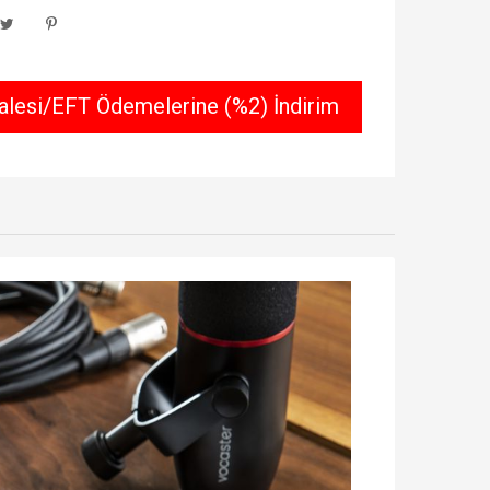
lesi/EFT Ödemelerine (%2) İndirim