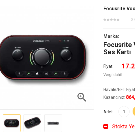
Focusrite Vo
0 
Marka:
Focusrite
Ses Kartı
17.2
Fiyat
Vergi dahil
Havale/EFT Fiyat

864
Kazancınız:
Adet
Stokta Yet