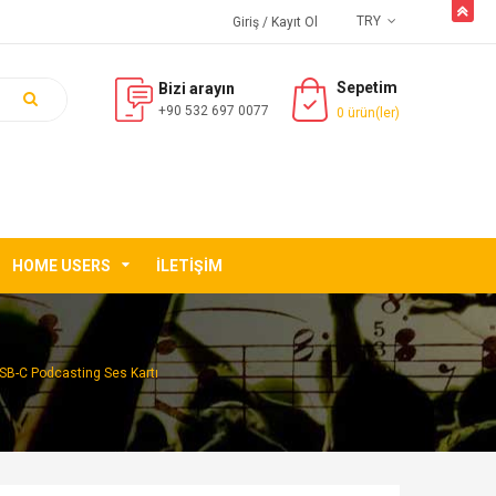
butto
TRY
Giriş
/ Kayıt Ol
Sepetim
Bizi arayın
+90 532 697 0077
0 ürün(ler)
HOME USERS
İLETIŞIM
SB-C Podcasting Ses Kartı