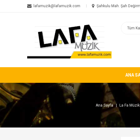
lafamuzik@lafamuzik.com
Şahkulu Mah. Şah Değirm
ANA S
Ana Sayfa
La Fa Müzik