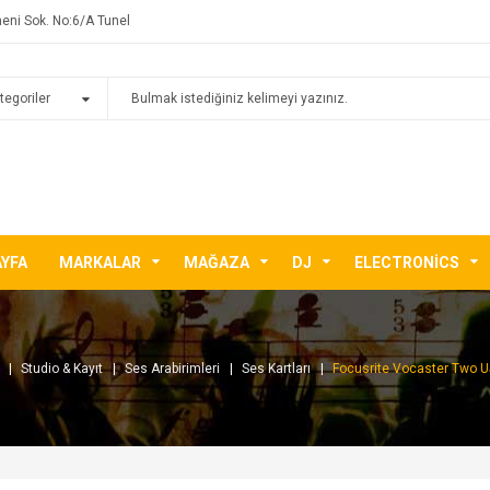
eni Sok. No:6/A Tunel
AYFA
MARKALAR
MAĞAZA
DJ
ELECTRONICS
Studio & Kayıt
Ses Arabirimleri
Ses Kartları
Focusrite Vocaster Two U