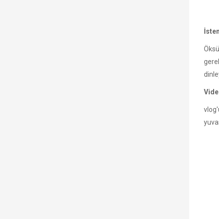
İste
Öksü
gere
dinl
Vide
vlog
yuvas