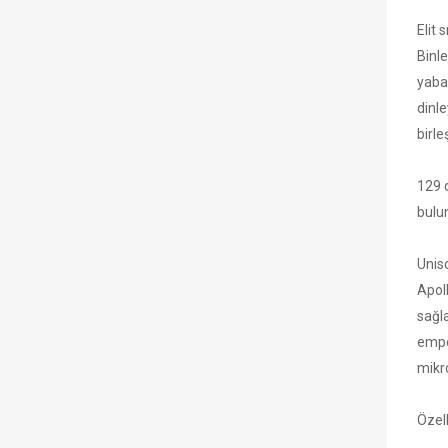
Elit 
Binl
yaba
dinle
birle
129 d
bulu
Unis
Apol
sağla
empe
mikr
Özell