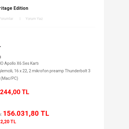
ritage Edition
Yorumlar
Yorum Yaz
 Apollo X6 Ses Kartı
lemcili, 16 x 22, 2 mikrofon preamp Thunderbolt 3
) (Mac/PC)
.244,00 TL
156.031,80 TL
ı:
12,20 TL