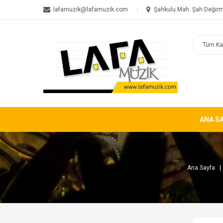
lafamuzik@lafamuzik.com
Şahkulu Mah. Şah Değirm
ANA S
Ana Sayfa