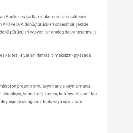
an Apollo ses kartları mükemmel ses kalitesine
n A/D ve D/A dönüştürücüleri obsesif bir şekilde
z dönüştürücüleri yepyeni bir analog devre tasarımı ile
s kalitesi -fiyat sınırlaması olmaksızın- piyasada
an mikrofon preamp emülasyonlarıyla kayıt almanızı
eknolojisi, barındırdığı kazanç katı "sweet spot" ları,
le peşinde olduğunuz tüplü veya solid state