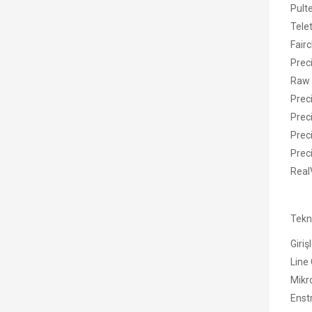
Pult
Tele
Fair
Prec
Raw 
Preci
Prec
Prec
Prec
Real
Tekni
Giriş
Line 
Mikro
Enst