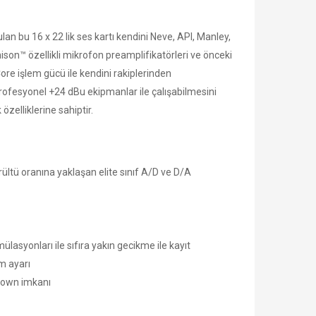
ulan bu 16 x 22 lik ses kartı kendini Neve, API, Manley,
son™ özellikli mikrofon preamplifikatörleri ve önceki
re işlem gücü ile kendini rakiplerinden
profesyonel +24 dBu ekipmanlar ile çalışabilmesini
özelliklerine sahiptir.
rültü oranına yaklaşan elite sınıf A/D ve D/A
asyonları ile sıfıra yakın gecikme ile kayıt
m ayarı
-down imkanı