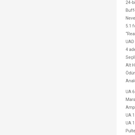
24-b
Buff
Neve
5.1 
“Real
UAD 
4 ad
Seçil
Alt 
Ödün
Analo
UA 6
Mars
Ampe
UA 1
UA 1
Pult