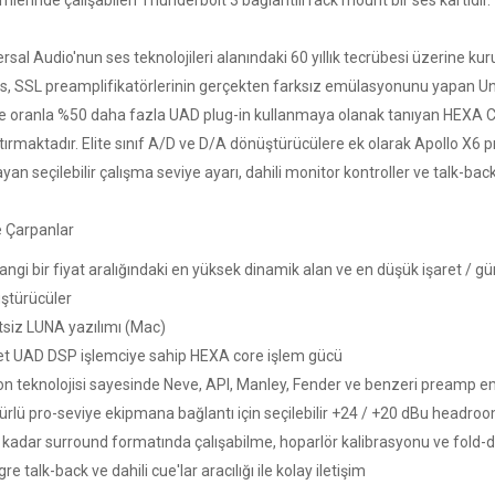
mlerinde çalışabilen Thunderbolt 3 bağlantılı rack mount bir ses kartıdır.
rsal Audio'nun ses teknolojileri alanındaki 60 yıllık tecrübesi üzerine kur
os, SSL preamplifikatörlerinin gerçekten farksız emülasyonunu yapan Uni
le oranla %50 daha fazla UAD plug-in kullanmaya olanak tanıyan HEXA Co
tırmaktadır. Elite sınıf A/D ve D/A dönüştürücülere ek olarak Apollo X6 
yan seçilebilir çalışma seviye ayarı, dahili monitor kontroller ve talk-back 
 Çarpanlar
ngi bir fiyat aralığındaki en yüksek dinamik alan ve en düşük işaret / gü
ştürücüler
tsiz LUNA yazılımı (Mac)
et UAD DSP işlemciye sahip HEXA core işlem gücü
n teknolojisi sayesinde Neve, API, Manley, Fender ve benzeri preamp emül
türlü pro-seviye ekipmana bağlantı için seçilebilir +24 / +20 dBu headroo
e kadar surround formatında çalışabilme, hoparlör kalibrasyonu ve fold
re talk-back ve dahili cue'lar aracılığı ile kolay iletişim