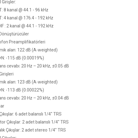
l Girişler:
: 8 kanal @ 44.1 - 96 kHz
: 4 kanal @ 176.4 - 192 kHz
IF : 2 kanal @ 44.1 - 192 kHz
Dönüştürücüler
ofon Preamplifikatörleri
mik alan: 122 dB (A-weighted)
N: -115 dB (0.00019%)
ans cevabı: 20 Hz – 20 kHz, ±0.05 dB
Girişleri
mik alan: 123 dB (A-weighted)
N: -113 dB (0.00022%)
ans cevabı: 20 Hz – 20 kHz, ±0.04 dB
lar
Çıkışlar: 6 adet balanslı 1/4" TRS
or Çıkışlar: 2 adet balanslı 1/4" TRS
lık Çıkışlar: 2 adet stereo 1/4" TRS