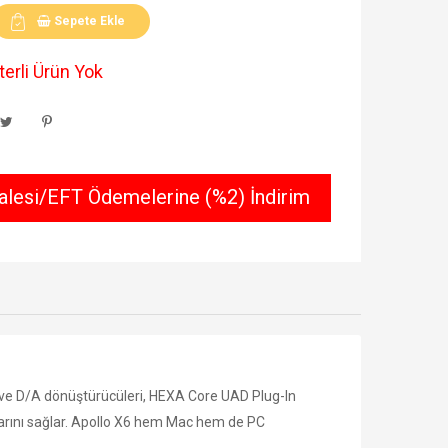
Sepete Ekle
erli Ürün Yok
lesi/EFT Ödemelerine (%2) İndirim
D ve D/A dönüştürücüleri, HEXA Core UAD Plug-In
alarını sağlar. Apollo X6 hem Mac hem de PC