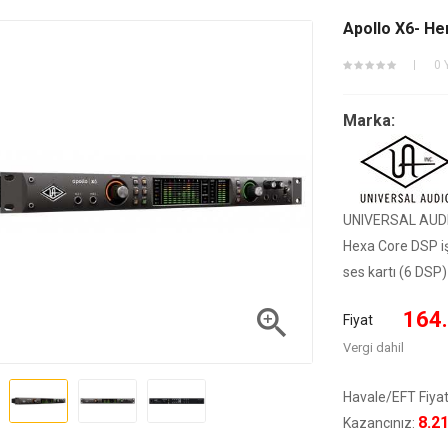
Apollo X6- He
0 
Marka:
UNIVERSAL AUDIO
Hexa Core DSP iş
ses kartı (6 DSP

164
Fiyat
Vergi dahil
Havale/EFT Fiyat
8.2
Kazancınız: