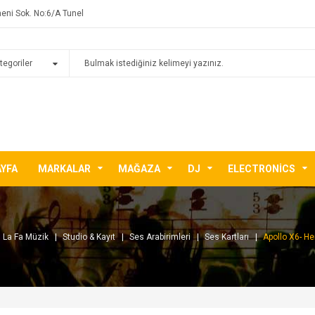
eni Sok. No:6/A Tunel
AYFA
MARKALAR
MAĞAZA
DJ
ELECTRONICS
La Fa Müzik
Studio & Kayıt
Ses Arabirimleri
Ses Kartları
Apollo X6- He