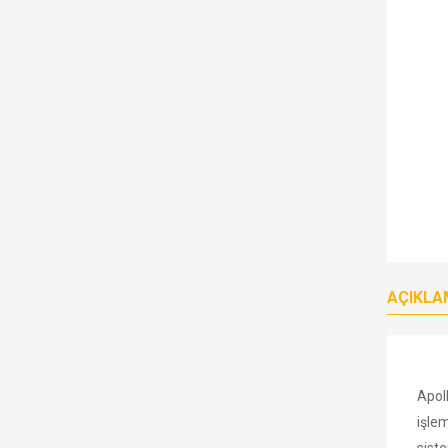
AÇIKLA
Apol
işle