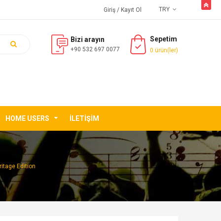
butto
TRY
Giriş
/ Kayıt Ol
Sepetim
Bizi arayın
+90 532 697 0077
0 ürün(ler)
HOME USERS
İLETIŞIM
ritage Edition