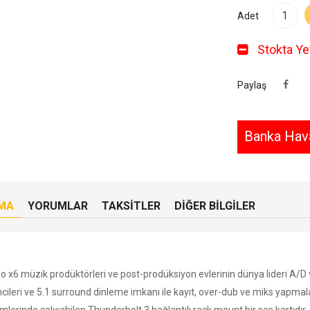
Adet
Stokta Yet
Paylaş
Banka Hava
MA
YORUMLAR
TAKSITLER
DIĞER BILGILER
lo x6 müzik prodüktörleri ve post-prodüksiyon evlerinin dünya lideri A/
mcileri ve 5.1 surround dinleme imkanı ile kayıt, over-dub ve miks yapm