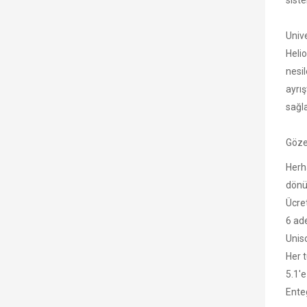
siste
Unive
Heli
nesi
ayrış
sağla
Göze
Herha
dönü
Ücre
6 ad
Uniso
Her 
5.1'
Enteg