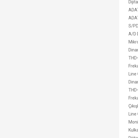
Dijita
ADAT
ADAT
S/PD
A/D 
Mikr
Dina
THD+
Frek
Line 
Dina
THD+
Frek
Çıkış
Line 
Monit
Kulka