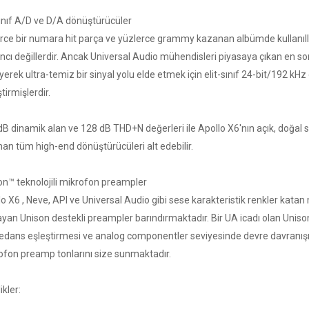
sınıf A/D ve D/A dönüştürücüler
erce bir numara hit parça ve yüzlerce grammy kazanan albümde kullanıll
ncı değillerdir. Ancak Universal Audio mühendisleri piyasaya çıkan en so
yerek ultra-temiz bir sinyal yolu elde etmek için elit-sınıf 24-bit/192 kH
ştirmişlerdir.
B dinamik alan ve 128 dB THD+N değerleri ile Apollo X6'nın açık, doğal se
nan tüm high-end dönüştürücüleri alt edebilir.
on™ teknolojili mikrofon preampler
lo X6 , Neve, API ve Universal Audio gibi sese karakteristik renkler kat
yan Unison destekli preampler barındırmaktadır. Bir UA icadı olan Unison t
dans eşleştirmesi ve analog componentler seviyesinde devre davranışı i
ofon preamp tonlarını size sunmaktadır.
ikler: