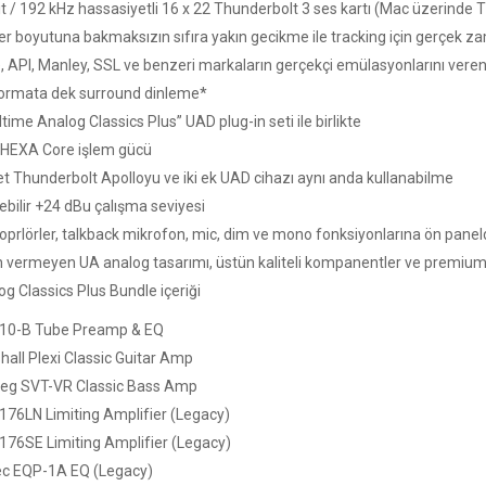
it / 192 kHz hassasiyetli 16 x 22 Thunderbolt 3 ses kartı (Mac üzerinde 
er boyutuna bakmaksızın sıfıra yakın gecikme ile tracking için gerçek 
, API, Manley, SSL ve benzeri markaların gerçekçi emülasyonlarını veren
formata dek surround dinleme*
time Analog Classics Plus” UAD plug-in seti ile birlikte
HEXA Core işlem gücü
et Thunderbolt Apolloyu ve iki ek UAD cihazı aynı anda kullanabilme
ebilir +24 dBu çalışma seviyesi
Hoprlörler, talkback mikrofon, mic, dim ve mono fonksiyonlarına ön pane
 vermeyen UA analog tasarımı, üstün kaliteli kompanentler ve premium 
g Classics Plus Bundle içeriği
10-B Tube Preamp & EQ
hall Plexi Classic Guitar Amp
g SVT-VR Classic Bass Amp
176LN Limiting Amplifier (Legacy)
176SE Limiting Amplifier (Legacy)
ec EQP-1A EQ (Legacy)