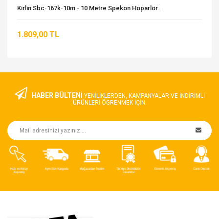
Kirlin Sbc-167k-10m - 10 Metre Spekon Hoparlör...
1.809,00 TL
HABER BÜLTENİ
YENILIKLERDEN, KAMPANYALAR VE INDIRIMLI
ÜRÜNLERI ÖGRENMEK IÇIN.