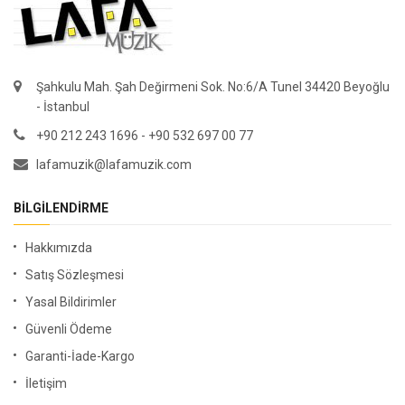
Şahkulu Mah. Şah Değirmeni Sok. No:6/A Tunel 34420 Beyoğlu
- İstanbul
+90 212 243 1696 - +90 532 697 00 77
lafamuzik@lafamuzik.com
BILGILENDIRME
Hakkımızda
Satış Sözleşmesi
Yasal Bildirimler
Güvenli Ödeme
Garanti-İade-Kargo
İletişim