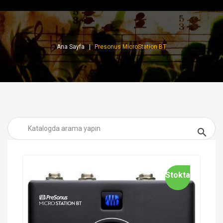
Ana Sayfa
Presonus MicroStation BT

Stokta