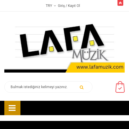
butto
Giriş
/ Kayıt Ol
TRY