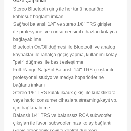
Göze Çarpanlar
Stereo Bluetooth giriş ile her türlü hoparlöre
kablosuz bağlantı imkanı
Sağ/sol balanslı 1/4" ve stereo 1/8" TRS girişleri
ile profesyonel ve consumer sınıf cihazları kolayca
bağlayabilme
Bluetooth On/Off düğmesi ile Bluetooth ve analog
kaynaklar ile rahatça geçiş yapma, kullanımı kolay
"pair" düğmesi ile basit eşleştirme
Full-Range Sağ/Sol Balanslı 1/4" TRS çıkışlar ile
profesyonel stüdyo ve medya hoparlörlerine
bağlantı imkanı
Stereo 1/8" TRS kulaklık/aux çıkışı ile kulaklıklara
veya harici consumer cihazlara streaming/kayıt vb.
için bağlanabilme
Balanslı 1/4" TRS ve balanssız RCA subwoofer
çıkışları ile favori subwoofer'ınıza kolay bağlantı
Geniş ergonomik seviye kontrol düğmesi