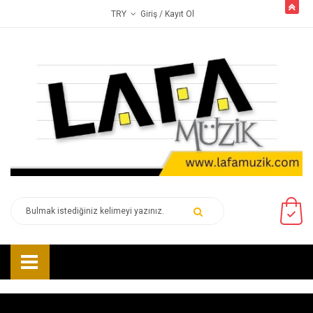
butto
Giriş
/ Kayıt Ol
TRY