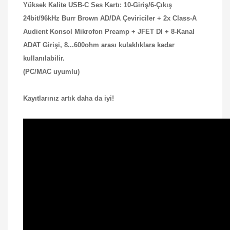
Yüksek Kalite USB-C Ses Kartı: 10-Giriş/6-Çıkış
24bit/96kHz Burr Brown AD/DA Çeviriciler + 2x Class-A
Audient Konsol Mikrofon Preamp + JFET DI + 8-Kanal
ADAT Girişi,
8...600ohm arası kulaklıklara kadar
kullanılabilir.
(PC/MAC uyumlu)
Kayıtlarınız artık daha da iyi!