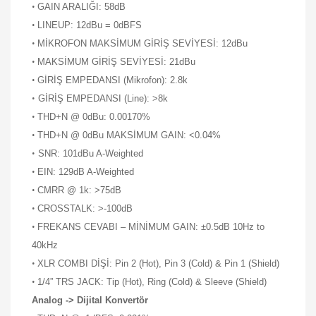
•
GAIN ARALIĞI: 58dB
•
LINEUP: 12dBu = 0dBFS
•
MİKROFON MAKSİMUM GİRİŞ SEVİYESİ: 12dBu
•
MAKSİMUM GİRİŞ SEVİYESİ: 21dBu
•
GİRİŞ EMPEDANSI (Mikrofon): 2.8k
•
GİRİŞ EMPEDANSI (Line): >8k
•
THD+N @ 0dBu: 0.00170%
•
THD+N @ 0dBu MAKSİMUM GAIN: <0.04%
•
SNR: 101dBu A-Weighted
•
EIN: 129dB A-Weighted
•
CMRR @ 1k: >75dB
•
CROSSTALK: >-100dB
•
FREKANS CEVABI – MİNİMUM GAIN: ±0.5dB 10Hz to
40kHz
•
XLR COMBI DİŞİ: Pin 2 (Hot), Pin 3 (Cold) & Pin 1 (Shield)
•
1/4” TRS JACK: Tip (Hot), Ring (Cold) & Sleeve (Shield)
Analog -> Dijital Konvertör