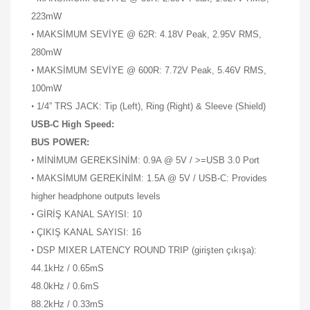
223mW
•
MAKSİMUM SEVİYE @ 62R: 4.18V Peak, 2.95V RMS,
280mW
•
MAKSİMUM SEVİYE @ 600R: 7.72V Peak, 5.46V RMS,
100mW
•
1/4” TRS JACK: Tip (Left), Ring (Right) & Sleeve (Shield)
USB-C High Speed:
BUS POWER:
•
MİNİMUM GEREKSİNİM: 0.9A @ 5V
/ >=USB 3.0 Port
•
MAKSİMUM GEREKİNİM: 1.5A @ 5V / USB-C: Provides
higher headphone outputs levels
•
GİRİŞ KANAL SAYISI: 10
•
ÇIKIŞ KANAL SAYISI: 16
•
DSP MIXER LATENCY ROUND TRIP (girişten çıkışa):
44.1kHz / 0.65mS
48.0kHz / 0.6mS
88.2kHz / 0.33mS