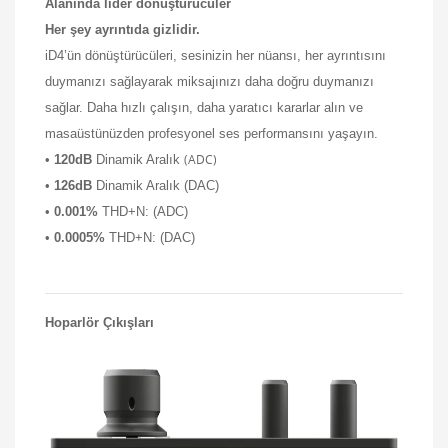
Alanında lider dönüştürücüler
Her şey ayrıntıda gizlidir.
iD4’ün dönüştürücüleri, sesinizin her nüansı, her ayrıntısını
duymanızı sağlayarak miksajınızı daha doğru duymanızı
sağlar. Daha hızlı çalışın, daha yaratıcı kararlar alın ve
masaüstünüzden profesyonel ses performansını yaşayın.
(ADC)
•
120dB
Dinamik Aralık
•
126dB
Dinamik Aralık (DAC)
•
0.001%
THD+N: (ADC)
•
0.0005%
THD+N: (DAC)
Hoparlör Çıkışları