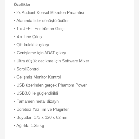
Özellikler
•
2x Audient Konsol Mikrofon Preamfisi
•
Alanında lider dönüştürücüler
•
1 x JFET Enstrüman Girişi
•
4 x Line Çıkış
•
Çift kulaklık çıkışı
•
Genişleme için ADAT çıkışı
•
Ultra düşük gecikme için Software Mixer
•
ScrollControl
•
Gelişmiş Monitör Kontrol
•
USB üzerinden gerçek Phantom Power
•
USB3.0 ile güçlendirildi
•
Tamamen metal dizayn
•
Ücretsiz Yazılım ve Pluginler
•
Boyutlar: 173 x 120 x 62 mm
•
Ağırlık: 1.25 kg