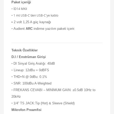
Paket içeriği
• İD14 MKII
• 1 mt USB-C'den USB-C'ye kablo
• 2 volt 1,25 A güç kaynağı
•
Audient
ARC
indirme yazılım paketi içerir.
Teknik Özellikler
D.I / Enstrüman Girişi
•
DI Sinyal Giriş Aralığı: 40dB
•
Lineup: 12dBu = 0dBFS
•
THD+N @ 0dBu: 0.1%
•
SNR: 100dBu A-Weighted
•
FREKANS CEVABI – MİNİMUM GAIN: ±0.5dB 10Hz to
20kHz
•
1/4” TS JACK:
Tip (Hot) & Sleeve (Shield)
Mikrofon Preamfisi