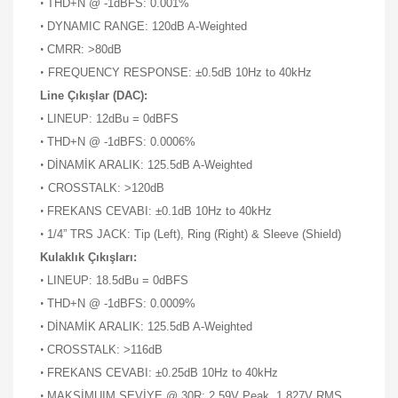
•
THD+N @ -1dBFS: 0.001%
•
DYNAMIC RANGE: 120dB A-Weighted
•
CMRR: >80dB
•
FREQUENCY RESPONSE: ±0.5dB 10Hz to 40kHz
Line Çıkışlar (DAC):
•
LINEUP: 12dBu = 0dBFS
•
THD+N @ -1dBFS: 0.0006%
•
DİNAMİK ARALIK: 125.5dB A-Weighted
•
CROSSTALK: >120dB
•
FREKANS CEVABI: ±0.1dB 10Hz to 40kHz
•
1/4” TRS JACK: Tip (Left), Ring (Right) & Sleeve (Shield)
Kulaklık Çıkışları:
•
LINEUP: 18.5dBu = 0dBFS
•
THD+N @ -1dBFS: 0.0009%
•
DİNAMİK ARALIK: 125.5dB A-Weighted
•
CROSSTALK: >116dB
•
FREKANS CEVABI: ±0.25dB 10Hz to 40kHz
•
MAKSİMUIM SEVİYE @ 30R: 2.59V Peak, 1.827V RMS,