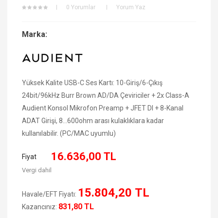
0 Yorumlar
Yorum Yaz
Marka:
Yüksek Kalite USB-C Ses Kartı: 10-Giriş/6-Çıkış
24bit/96kHz Burr Brown AD/DA Çeviriciler + 2x Class-A
Audient Konsol Mikrofon Preamp + JFET DI + 8-Kanal
ADAT Girişi, 8...600ohm arası kulaklıklara kadar
kullanılabilir. (PC/MAC uyumlu)
16.636,00 TL
Fiyat
Vergi dahil
15.804,20 TL
Havale/EFT Fiyatı:
831,80 TL
Kazancınız: