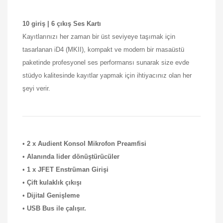
10 giriş | 6 çıkış Ses Kartı
Kayıtlarınızı her zaman bir üst seviyeye taşımak için
tasarlanan iD4 (MKII), kompakt ve modern bir masaüstü
paketinde profesyonel ses performansı sunarak size evde
stüdyo kalitesinde kayıtlar yapmak için ihtiyacınız olan her
şeyi verir.
•
2 x Audient Konsol Mikrofon Preamfisi
•
Alanında lider dönüştürücüler
•
1 x JFET Enstrüman Girişi
•
Çift kulaklık çıkışı
•
Dijital Genişleme
•
USB Bus ile çalışır.