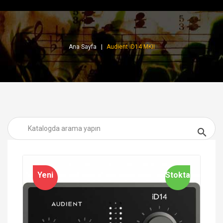
Ana Sayfa
Audient iD14 MKII

Yeni
Stokta