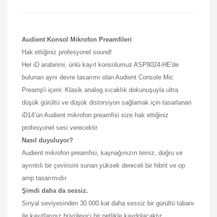
Audient Konsol Mikrofon Preamfileri
Hak ettiğiniz profesyonel sound!
Her iD arabirimi, ünlü kayıt konsolumuz ASP8024-HE'de
bulunan aynı devre tasarımı olan Audient Console Mic
Preamp'i içerir. Klasik analog sıcaklık dokunuşuyla ultra
düşük gürültü ve düşük distorsiyon sağlamak için tasarlanan
iD14’ün Audient mikrofon preamfisi size hak ettiğiniz
profesyonel sesi verecektir.
Nasıl duyuluyor?
Audient mikrofon preamfisi, kaynağınızın temiz, doğru ve
ayrıntılı bir çevirisini sunan yüksek dereceli bir hibrit ve op
amp tasarımıdır.
Şimdi daha da sessiz.
Sinyal seviyesinden 30.000 kat daha sessiz bir gürültü tabanı
ile kayıtlarınız büyüleyici bir netlikle kaydolacaktır.