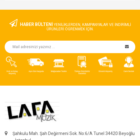
HABER BÜLTENİ
YENILIKLERDEN, KAMPANYALAR VE INDIRIMLI
ÜRÜNLERI ÖGRENMEK IÇIN.
Şahkulu Mah. Şah Değirmeni Sok. No:6/A Tunel 34420 Beyoğlu