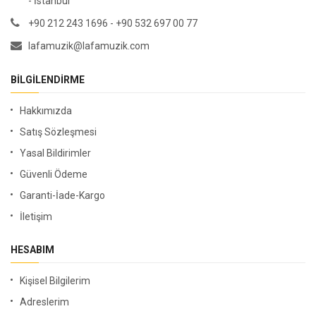
- İstanbul
+90 212 243 1696 - +90 532 697 00 77
lafamuzik@lafamuzik.com
BILGILENDIRME
Hakkımızda
Satış Sözleşmesi
Yasal Bildirimler
Güvenli Ödeme
Garanti-İade-Kargo
İletişim
HESABIM
Kişisel Bilgilerim
Adreslerim