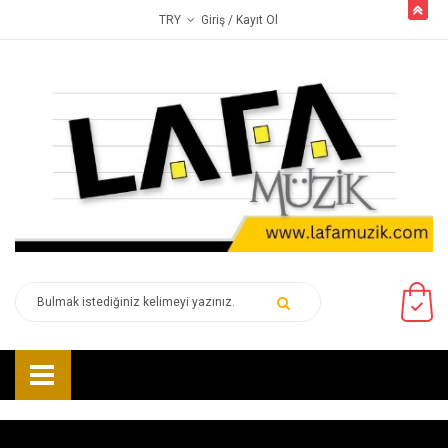
butto
Giriş
/ Kayıt Ol
TRY