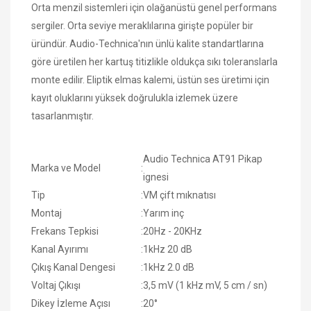
Orta menzil sistemleri için olağanüstü genel performans
sergiler. Orta seviye meraklılarına girişte popüler bir
üründür. Audio-Technica'nın ünlü kalite standartlarına
göre üretilen her kartuş titizlikle oldukça sıkı toleranslarla
monte edilir. Eliptik elmas kalemi, üstün ses üretimi için
kayıt oluklarını yüksek doğrulukla izlemek üzere
tasarlanmıştır.
Audio Technica AT91 Pikap
Marka ve Model
:
ignesi
Tip
:
VM çift mıknatısı
Montaj
:
Yarım inç
Frekans Tepkisi
:
20Hz - 20KHz
Kanal Ayırımı
:
1kHz 20 dB
Çıkış Kanal Dengesi
:
1kHz 2.0 dB
Voltaj Çıkışı
:
3,5 mV (1 kHz mV, 5 cm / sn)
Dikey İzleme Açısı
:
20°