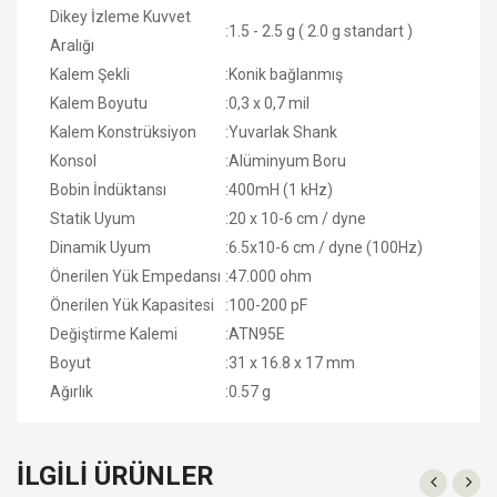
Dikey İzleme Kuvvet
:
1.5 - 2.5 g ( 2.0 g standart )
Aralığı
Kalem Şekli
:
Konik bağlanmış
Kalem Boyutu
:
0,3 x 0,7 mil
Kalem Konstrüksiyon
:
Yuvarlak Shank
Konsol
:
Alüminyum Boru
Bobin İndüktansı
:
400mH (1 kHz)
Statik Uyum
:
20 x 10-6 cm / dyne
Dinamik Uyum
:
6.5x10-6 cm / dyne (100Hz)
Önerilen Yük Empedansı
:
47.000 ohm
Önerilen Yük Kapasitesi
:
100-200 pF
Değiştirme Kalemi
:
ATN95E
Boyut
:
31 x 16.8 x 17 mm
Ağırlık
:
0.57 g
İLGILI ÜRÜNLER