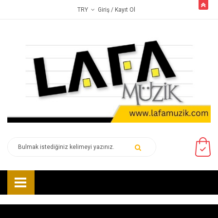
butto
Giriş
/ Kayıt Ol
TRY