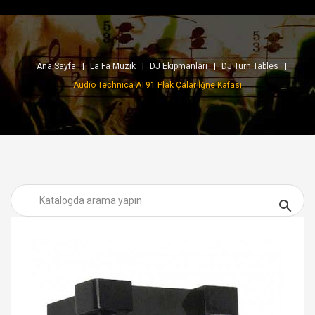
Ana Sayfa
La Fa Müzik
DJ Ekipmanları
DJ Turn Tables
Audio Technica AT91 Plak Çalar İğne Kafası
