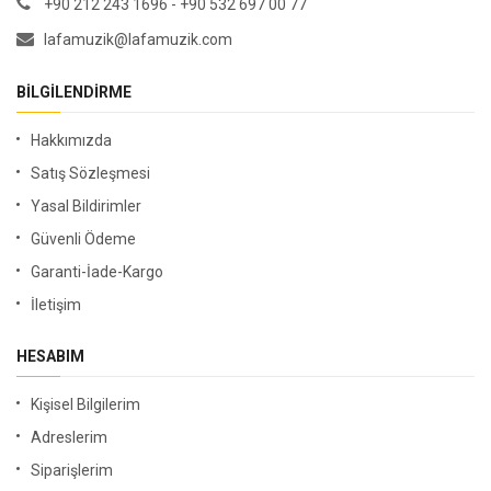
+90 212 243 1696 - +90 532 697 00 77
lafamuzik@lafamuzik.com
BILGILENDIRME
Hakkımızda
Satış Sözleşmesi
Yasal Bildirimler
Güvenli Ödeme
Garanti-İade-Kargo
İletişim
HESABIM
Kişisel Bilgilerim
Adreslerim
Siparişlerim