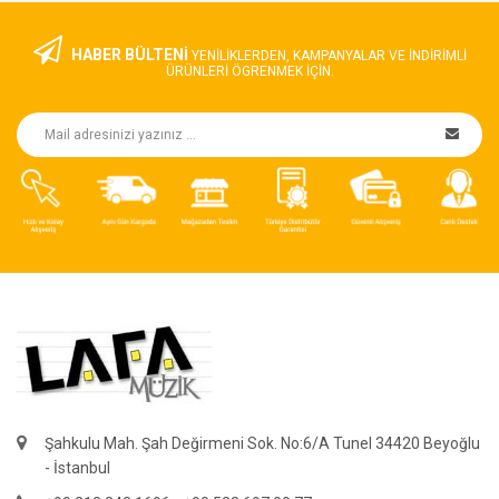
HABER BÜLTENİ
YENILIKLERDEN, KAMPANYALAR VE INDIRIMLI
ÜRÜNLERI ÖGRENMEK IÇIN.
Şahkulu Mah. Şah Değirmeni Sok. No:6/A Tunel 34420 Beyoğlu
- İstanbul