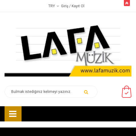
butto
Giriş
/ Kayıt Ol
TRY