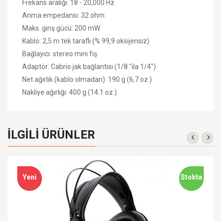
Frekans aralığı: 18 - 20,000 Hz
Anma empedansı: 32 ohm
Maks.
giriş gücü: 200 mW
Kablo: 2,5 m tek taraflı (% 99,9 oksijensiz)
Bağlayıcı: stereo mini fiş
Adaptör: Cabrio jak bağlantısı (1/8 "ila 1/4")
Net ağırlık (kablo olmadan): 190 g (6,7 oz.)
Nakliye ağırlığı: 400 g (14.1 oz.)
İLGILI ÜRÜNLER
Yeni
Stokta