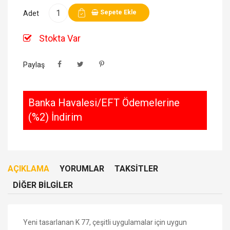
Sepete Ekle
Adet
Stokta Var
Paylaş
Banka Havalesi/EFT Ödemelerine
(%2) İndirim
AÇIKLAMA
YORUMLAR
TAKSITLER
DIĞER BILGILER
Yeni tasarlanan K 77, çeşitli uygulamalar için uygun