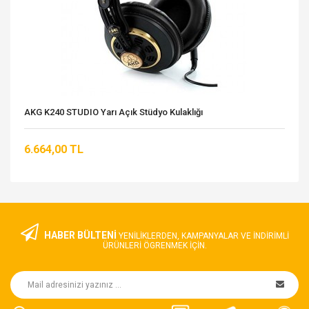
AKG K240 STUDIO Yarı Açık Stüdyo Kulaklığı
6.664,00 TL
HABER BÜLTENİ
YENILIKLERDEN, KAMPANYALAR VE INDIRIMLI
ÜRÜNLERI ÖGRENMEK IÇIN.