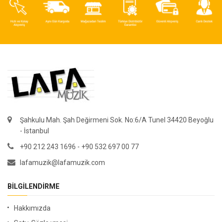
Şahkulu Mah. Şah Değirmeni Sok. No:6/A Tunel 34420 Beyoğlu
- İstanbul
+90 212 243 1696 - +90 532 697 00 77
lafamuzik@lafamuzik.com
BILGILENDIRME
Hakkımızda