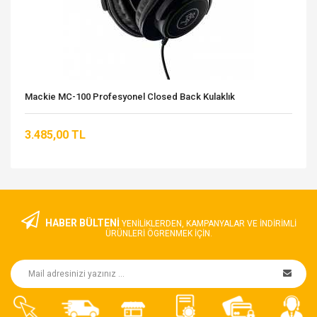
Mackie MC-100 Profesyonel Closed Back Kulaklık
3.485,00 TL
HABER BÜLTENİ
YENILIKLERDEN, KAMPANYALAR VE INDIRIMLI
ÜRÜNLERI ÖGRENMEK IÇIN.