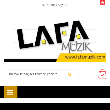
butto
Giriş
/ Kayıt Ol
TRY