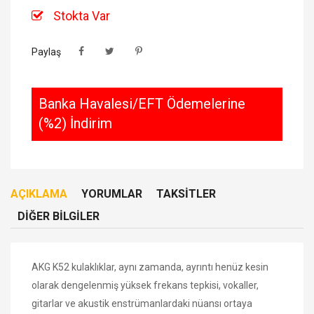
Stokta Var
Paylaş
Banka Havalesi/EFT Ödemelerine
(%2) İndirim
AÇIKLAMA
YORUMLAR
TAKSITLER
DIĞER BILGILER
AKG K52 kulaklıklar, a
ynı zamanda, ayrıntı henüz kesin
olarak dengelenmiş yüksek frekans tepkisi, vokaller,
gitarlar ve akustik enstrümanlardaki nüansı ortaya