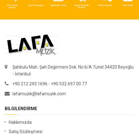
Şahkulu Mah. Şah Değirmeni Sok. No:6/A Tunel 34420 Beyoğlu
- İstanbul
+90 212 243 1696 - +90 532 697 00 77
lafamuzik@lafamuzik.com
BILGILENDIRME
Hakkımızda
Satış Sözleşmesi