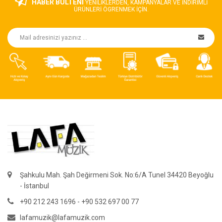
HABER BÜLTENİ
YENILIKLERDEN, KAMPANYALAR VE INDIRIMLI
ÜRÜNLERI ÖGRENMEK IÇIN.
Şahkulu Mah. Şah Değirmeni Sok. No:6/A Tunel 34420 Beyoğlu
- İstanbul
+90 212 243 1696 - +90 532 697 00 77
lafamuzik@lafamuzik.com