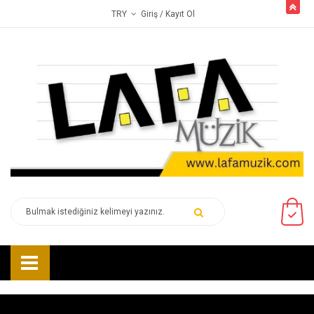
butto
Giriş
/ Kayıt Ol
TRY