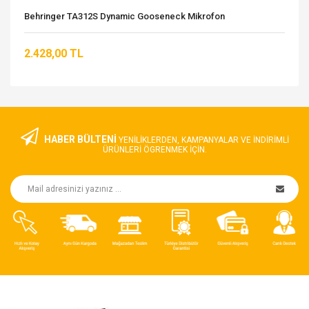
Behringer TA312S Dynamic Gooseneck Mikrofon
2.428,00 TL
HABER BÜLTENİ
YENILIKLERDEN, KAMPANYALAR VE INDIRIMLI
ÜRÜNLERI ÖGRENMEK IÇIN.