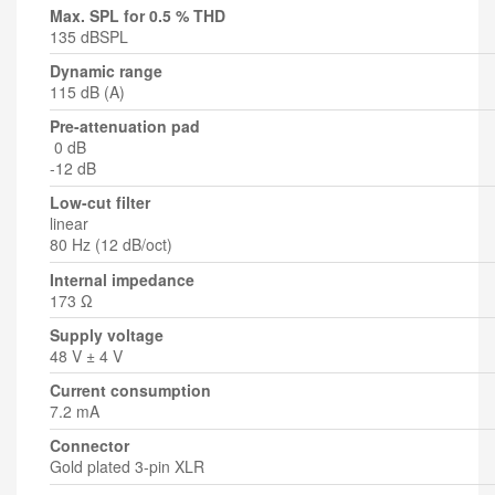
Max. SPL for 0.5 % THD
135 dBSPL
Dynamic range
115 dB (A)
Pre-attenuation pad
0 dB
-12 dB
Low-cut filter
linear
80 Hz (12 dB/oct)
Internal impedance
173 Ω
Supply voltage
48 V ± 4 V
Current consumption
7.2 mA
Connector
Gold plated 3-pin XLR