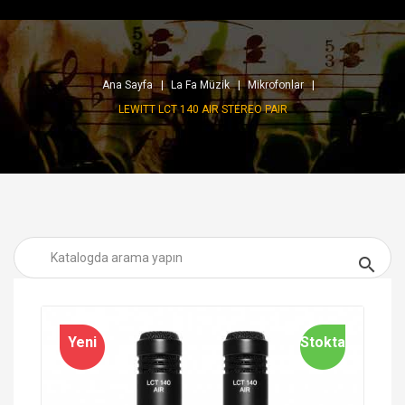
Ana Sayfa
La Fa Müzik
Mikrofonlar
LEWITT LCT 140 AIR STEREO PAIR

Yeni
Stokta