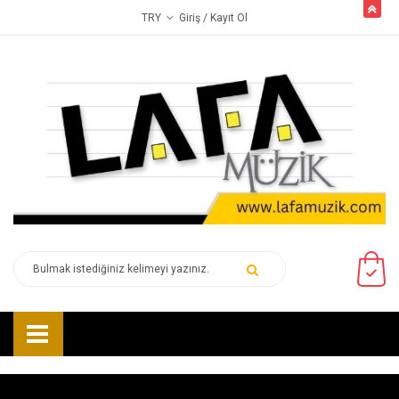
butto
Giriş
/ Kayıt Ol
TRY