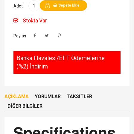
Sepete Ekle
Adet
Stokta Var
Paylaş
Banka Havalesi/EFT Ödemelerine
(%2) İndirim
AÇIKLAMA
YORUMLAR
TAKSITLER
DIĞER BILGILER
Specifications