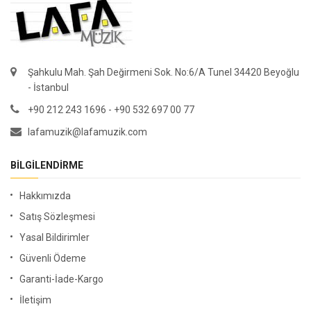
Şahkulu Mah. Şah Değirmeni Sok. No:6/A Tunel 34420 Beyoğlu
- İstanbul
+90 212 243 1696 - +90 532 697 00 77
lafamuzik@lafamuzik.com
BILGILENDIRME
Hakkımızda
Satış Sözleşmesi
Yasal Bildirimler
Güvenli Ödeme
Garanti-İade-Kargo
İletişim