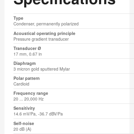
Type
Condenser, permanently polarized
Acoustical operating principle
Pressure gradient transducer
Transducer Ø
17 mm, 0.67 in
Diaphragm
3 micron gold sputtered Mylar
Polar pattern
Cardioid
Frequency range
20 ... 20,000 Hz
Sensitivity
14.6 mV/Pa, -36.7 dBV/Pa
Self-noise
20 dB (A)