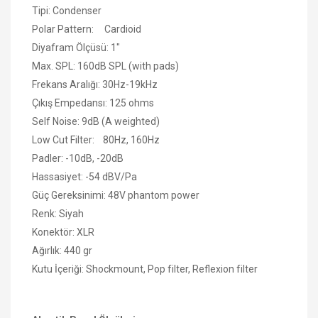
Tipi: Condenser
Polar Pattern: Cardioid
Diyafram Ölçüsü: 1"
Max. SPL: 160dB SPL (with pads)
Frekans Aralığı: 30Hz-19kHz
Çıkış Empedansı: 125 ohms
Self Noise: 9dB (A weighted)
Low Cut Filter: 80Hz, 160Hz
Padler: -10dB, -20dB
Hassasiyet: -54 dBV/Pa
Güç Gereksinimi: 48V phantom power
Renk: Siyah
Konektör: XLR
Ağırlık: 440 gr
Kutu İçeriği: Shockmount, Pop filter, Reflexion filter