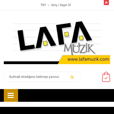
butto
Giriş
/ Kayıt Ol
TRY