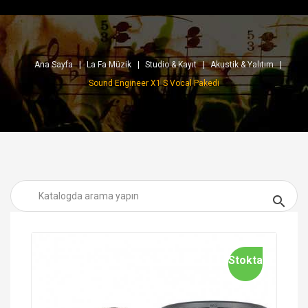
Ana Sayfa
La Fa Müzik
Studio & Kayıt
Akustik & Yalıtım
Sound Engineer X1 S Vocal Pakedi

Stokta