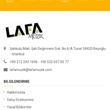
Şahkulu Mah. Şah Değirmeni Sok. No:6/A Tunel 34420 Beyoğlu
- İstanbul
+90 212 243 1696 - +90 532 697 00 77
lafamuzik@lafamuzik.com
BILGILENDIRME
Hakkımızda
Satış Sözleşmesi
Yasal Bildirimler