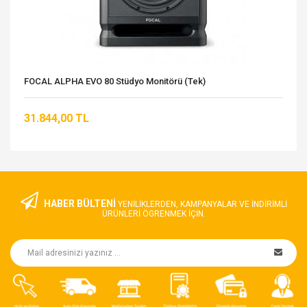
FOCAL ALPHA EVO 80 Stüdyo Monitörü (Tek)
31.844,00 TL
HABER BÜLTENİ
YENILIKLERDEN, KAMPANYALAR VE INDIRIMLI
ÜRÜNLERI ÖGRENMEK IÇIN.