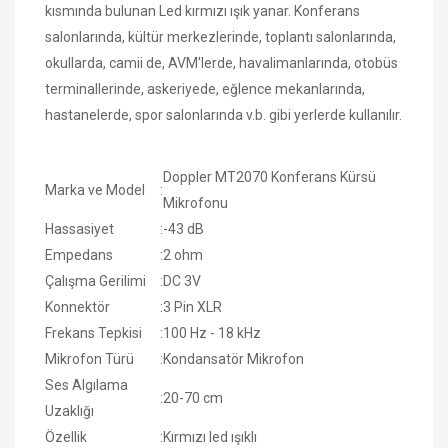
kısmında bulunan Led kırmızı ışık yanar. Konferans
salonlarında, kültür merkezlerinde, toplantı salonlarında,
okullarda, camii de, AVM'lerde, havalimanlarında, otobüs
terminallerinde, askeriyede, eğlence mekanlarında,
hastanelerde, spor salonlarında v.b. gibi yerlerde kullanılır.
Doppler MT2070 Konferans Kürsü
Marka ve Model
:
Mikrofonu
Hassasiyet
:
-43 dB
Empedans
:
2 ohm
Çalışma Gerilimi
:
DC 3V
Konnektör
:
3 Pin XLR
Frekans Tepkisi
:
100 Hz - 18 kHz
Mikrofon Türü
:
Kondansatör Mikrofon
Ses Algılama
:
20-70 cm
Uzaklığı
Özellik
:
Kırmızı led ışıklı