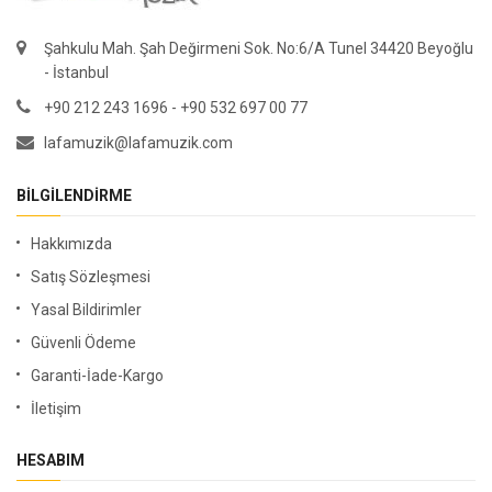
Şahkulu Mah. Şah Değirmeni Sok. No:6/A Tunel 34420 Beyoğlu
- İstanbul
+90 212 243 1696 - +90 532 697 00 77
lafamuzik@lafamuzik.com
BILGILENDIRME
Hakkımızda
Satış Sözleşmesi
Yasal Bildirimler
Güvenli Ödeme
Garanti-İade-Kargo
İletişim
HESABIM