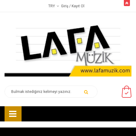
butto
Giriş
/ Kayıt Ol
TRY