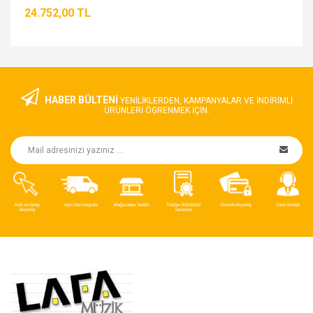
24.752,00 TL
HABER BÜLTENİ
YENILIKLERDEN, KAMPANYALAR VE INDIRIMLI
ÜRÜNLERI ÖGRENMEK IÇIN.