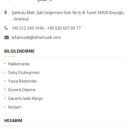
Şahkulu Mah. Şah Değirmeni Sok. No:6/A Tunel 34420 Beyoğlu
- İstanbul
+90 212 243 1696 - +90 532 697 00 77
lafamuzik@lafamuzik.com
BILGILENDIRME
Hakkımızda
Satış Sözleşmesi
Yasal Bildirimler
Güvenli Ödeme
Garanti-İade-Kargo
İletişim
HESABIM