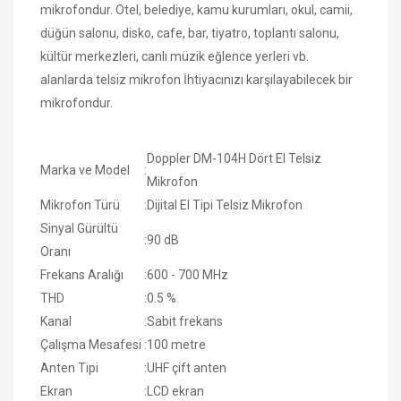
mikrofondur. Otel, belediye, kamu kurumları, okul, camii,
düğün salonu, disko, cafe, bar, tiyatro, toplantı salonu,
kültür merkezleri, canlı müzik eğlence yerleri vb.
alanlarda telsiz mikrofon İhtiyacınızı karşılayabilecek bir
mikrofondur.
Doppler DM-104H Dört El Telsiz
Marka ve Model
:
Mikrofon
Mikrofon Türü
:
Dijital El Tipi Telsiz Mikrofon
Sinyal Gürültü
:
90 dB
Oranı
Frekans Aralığı
:
600 - 700 MHz
THD
:
0.5 %
Kanal
:
Sabit frekans
Çalışma Mesafesi
:
100 metre
Anten Tipi
:
UHF çift anten
Ekran
:
LCD ekran