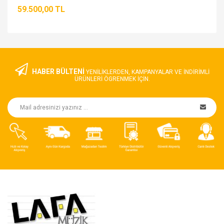
59.500,00 TL
HABER BÜLTENİ
YENILIKLERDEN, KAMPANYALAR VE INDIRIMLI
ÜRÜNLERI ÖGRENMEK IÇIN.