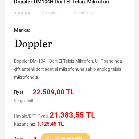
Doppler DM104H Dört El Telsiz Mikrofon
0 Yorumlar
Yorum Yaz
Marka:
Doppler DM-104H Dört El Telsiz Mikrofon. UHF bandında
çift antenli dört adet el mikrofonuna sahip anolog telsiz
mikrofondur.
22.509,00 TL
Fiyat
Vergi dahil
21.383,55 TL
Havale/EFT Fiyatı:
1.125,45 TL
Kazancınız:
Sepete Ekle
Adet