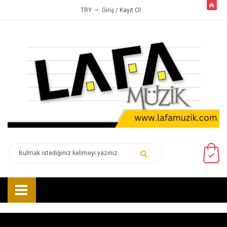
butto
Giriş
/ Kayıt Ol
TRY