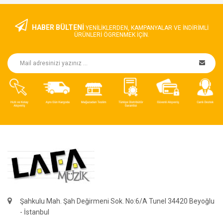
HABER BÜLTENİ
YENILIKLERDEN, KAMPANYALAR VE INDIRIMLI
ÜRÜNLERI ÖGRENMEK IÇIN.
Şahkulu Mah. Şah Değirmeni Sok. No:6/A Tunel 34420 Beyoğlu
- İstanbul