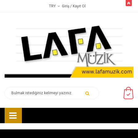
butto
Giriş
/ Kayıt Ol
TRY