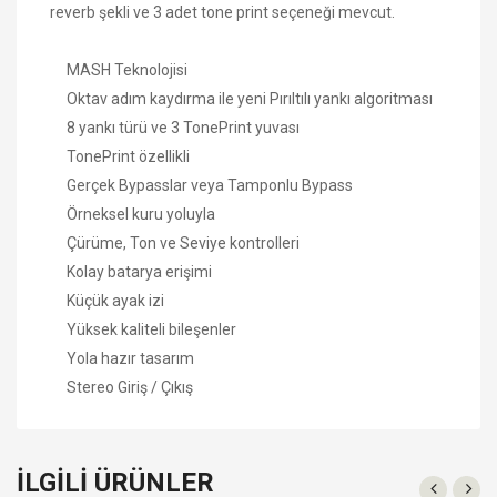
reverb şekli ve 3 adet tone print seçeneği mevcut.
MASH Teknolojisi
Oktav adım kaydırma ile yeni Pırıltılı yankı algoritması
8 yankı türü ve 3 TonePrint yuvası
TonePrint
özellikli
Gerçek Bypasslar veya Tamponlu Bypass
Örneksel
kuru
yoluyla
Çürüme, Ton ve Seviye kontrolleri
Kolay batarya erişimi
Küçük ayak izi
Yüksek kaliteli bileşenler
Yola hazır tasarım
Stereo Giriş / Çıkış
İLGILI ÜRÜNLER