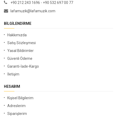
+90 212 243 1696 - +90 532 697 00 77
lafamuzik@lafamuzik.com
BILGILENDIRME
Hakkımızda
Satış Sözleşmesi
Yasal Bildirimler
Güvenli Ödeme
Garanti-İade-Kargo
İletişim
HESABIM
Kişisel Bilgilerim
Adreslerim
Siparişlerim