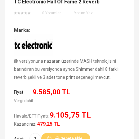
TC Electronic Hall Of Fame 2 Reverb
0 Yorumlar
Yorum Yaz
Marka:
İlk versiyonuna nazaran üzerinde MASH teknolojisini
barındıran bu versiyonda ayrıca Shimmer dahil 8 farklı
reverb şekli ve 3 adet tone print seçeneği mevcut..
9.585,00 TL
Fiyat
Vergi dahil
9.105,75 TL
Havale/EFT Fiyatı:
479,25 TL
Kazancınız:
Sepete Ekle
Adet