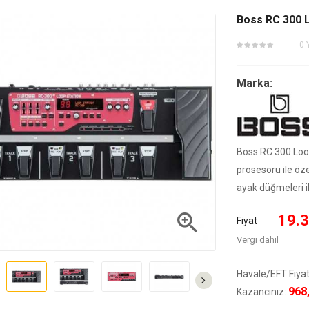
Boss RC 300 
0 
Marka:
Boss RC 300 Loo
prosesörü ile öze
ayak düğmeleri il

19.3
Fiyat
Vergi dahil
Havale/EFT Fiyat
968
Kazancınız: