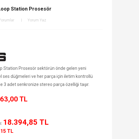
Loop Station Prosesör
Yorumlar
Yorum Yaz
p Station Prosesör sektörün önde gelen yeni
l ses düğmeleri ve her parça için iletim kontrollü
e 3 adet senkronize stereo parça özelliği taşır.
63,00 TL
18.394,85 TL
ı:
,15 TL