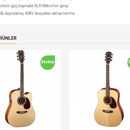
ntom güç kaynaklı XLR Mikrofon girişi
B depolama; WAV dosyaları alma/verme
ÜRÜNLER
Stokta