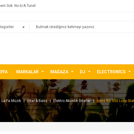
eni Sok. No:6/A Tunel
AYFA
MARKALAR
MAĞAZA
DJ
ELECTRONICS
La Fa Müzik
Gitar & Bass
Elektro Akustik Gitarlar
Boss RC 300 Loop Stat