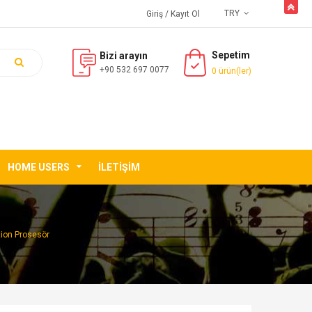
butto
TRY
Giriş
/ Kayıt Ol
Sepetim
Bizi arayın
+90 532 697 0077
0 ürün(ler)
HOME USERS
İLETIŞIM
ion Prosesör