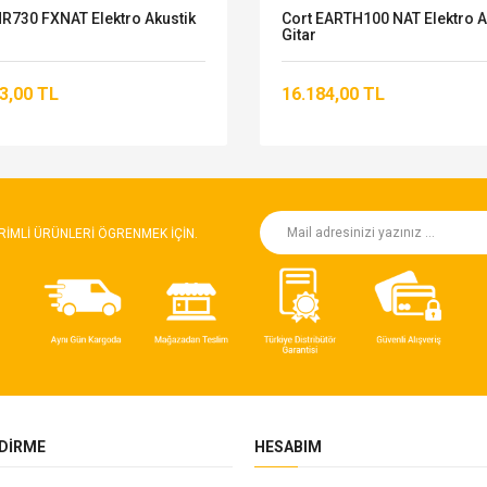
MR730 FXNAT Elektro Akustik
Cort EARTH100 NAT Elektro A
Gitar
3,00 TL
16.184,00 TL
RIMLI ÜRÜNLERI ÖGRENMEK IÇIN.
NDIRME
HESABIM