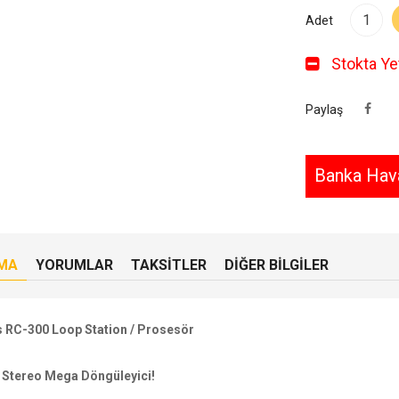
Adet
Stokta Yet
Paylaş
Banka Hava
MA
YORUMLAR
TAKSITLER
DIĞER BILGILER
 RC-300 Loop Station / Prosesör
 Stereo Mega Döngüleyici!