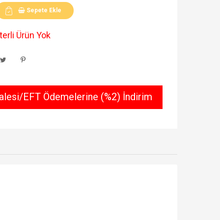
Sepete Ekle
erli Ürün Yok
lesi/EFT Ödemelerine (%2) İndirim