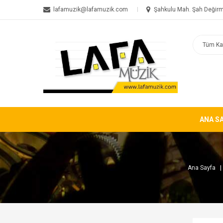
lafamuzik@lafamuzik.com
Şahkulu Mah. Şah Değirm
ANA S
Ana Sayfa