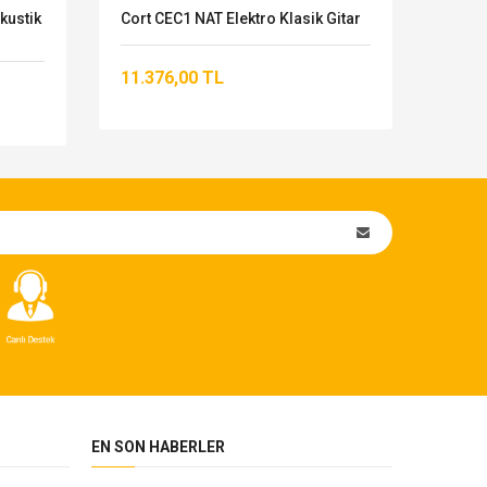
kustik
Cort CEC1 NAT Elektro Klasik Gitar
Cort 
Gitar
11.376,00 TL
11.6
EN SON HABERLER