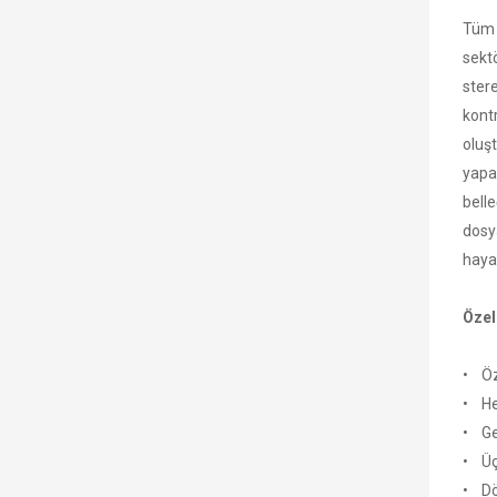
Tüm 
sektö
stere
kontr
oluş
yapan
bell
dosy
hayal
Özell
• Öze
• Her
• Ge
• Üç 
• Dö