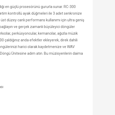
diği en güçlü prosesörünü gururla sunar. RC-300
letim kontrollü ayak düğmeleri ile 3 adet senkronize
n üst düzey canlı performans kullanımı için ultra geniş
nı bağlayın ve gerçek zamanlı büyüleyici döngüler
kıcılar, perküsyoncular, kemancılar, ağızla müzik
 çaldığınız anda efektler ekleyerek, direk dahili
döngülerinizi harici olarak kaydetmenize ve WAV
ci Döngü Ünitesine adım atın. Bu müzisyenlerin daima
ası