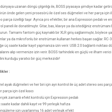
dünyaya uzanan döngü çılgınlığı ile, BOSS piyasaya şimdiye kadar getir
rün önde gelen yeni prosesörü ile özel ses düğmeleri ve her parça için i
o parça özelliği taşır .Ayrıca pro efektler, bir ana Expression pedalı ve e
ol paneli ile donatılmıştır. Gitar, bas, klavye ya da istediğiniz enstrüma
turun. Tamamı fantom güç kaynaklı bir XLR giriş sağlanmıştır, böylece şar
lar ya da mikrofonlu bir enstrüman kullanan herkes başarı sağlar. RC-300
eğe üç saate kadar kayıt yapmanıza izin verir. USB 2.0 bağlantı noktası 
alarını alıp vermenize izin verir. BOSS tarhindeki en güçlü ve ilham veri
ini kurduğu yaratıcı bir güç merkezidir!
ikler :
l ayak düğmeleri ve her biri için ayrı kontrol ile üç adet stereo ses parç
 parça için özel kısıcı
rçek zamanlı efekt kontrolü için Expression pedalı
saate kadar dahili kayıt ve 99 yerleşik hafıza
ngüleme için uyarlanmış 16 adet yerleşik efekt