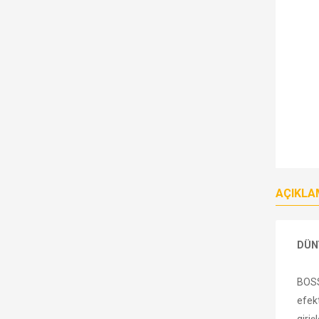
AÇIKLA
DÜNY
BOSS 
efekt