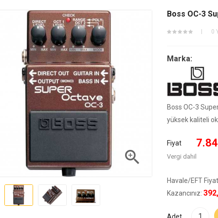
Boss OC-3 Su
0 
Marka:
Boss OC-3 Super 
yüksek kaliteli ok
7.84
Fiyat

Vergi dahil
Havale/EFT Fiyat
392
Kazancınız:
Adet