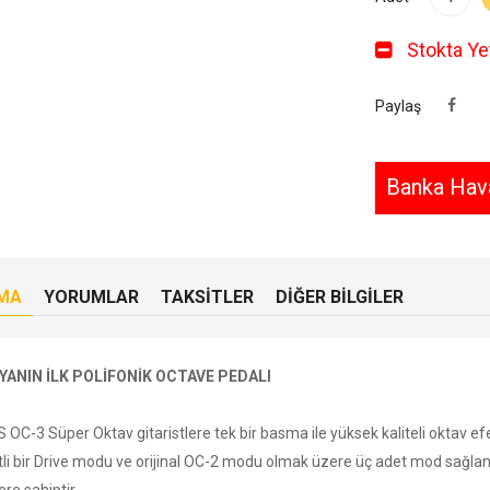
Stokta Yet
Paylaş
Banka Hava
MA
YORUMLAR
TAKSITLER
DIĞER BILGILER
ANIN İLK POLİFONİK OCTAVE PEDALI
OC-3 Süper Oktav gitaristlere tek bir basma ile yüksek kaliteli oktav efek
li bir Drive modu ve orijinal OC-2 modu olmak üzere üç adet mod sağlanır.