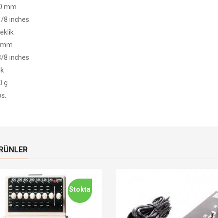
9 mm
8 inches
eklik
 mm
8 inches
ık
 g
s.
ÜRÜNLER
Stokta