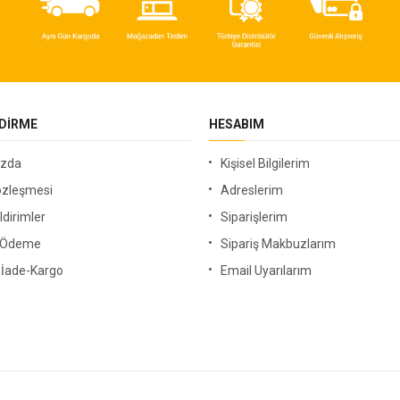
NDIRME
HESABIM
ızda
Kişisel Bilgilerim
özleşmesi
Adreslerim
ldirimler
Siparişlerim
i Ödeme
Sipariş Makbuzlarım
-İade-Kargo
Email Uyarılarım