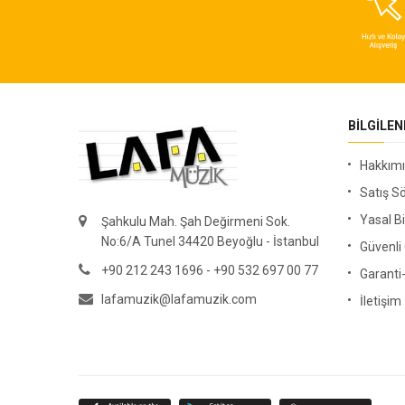
BILGILE
Hakkım
Satış S
Yasal Bi
Şahkulu Mah. Şah Değirmeni Sok.
No:6/A Tunel 34420 Beyoğlu - İstanbul
Güvenl
+90 212 243 1696 - +90 532 697 00 77
Garanti
lafamuzik@lafamuzik.com
İletişim