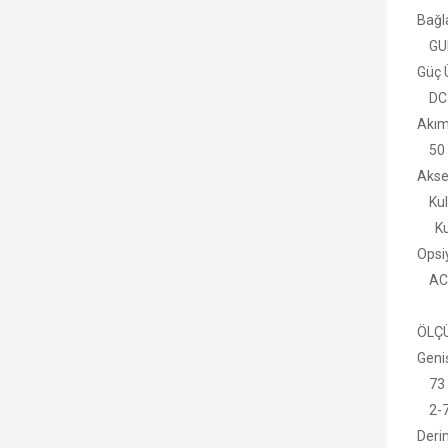
Bağla
GUIT
Güç 
DC 9 
Akım
50 m
Akse
Kull
Kuru
Opsiy
AC A
ÖLÇÜ
Geniş
73
2-7/
Derin