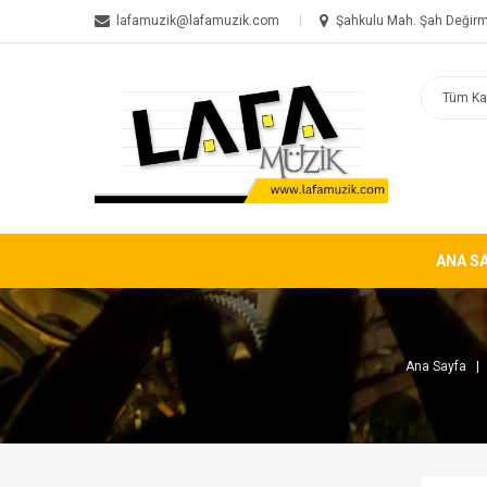
lafamuzik@lafamuzik.com
Şahkulu Mah. Şah Değirm
ANA S
Ana Sayfa