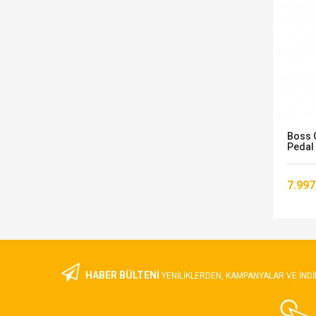
me
Behringer FCB 1010 Midi Gitar
Boss 
Pedalı
Pedal
14.280,00 TL
7.997
HABER BÜLTENİ
YENILIKLERDEN, KAMPANYALAR VE INDI