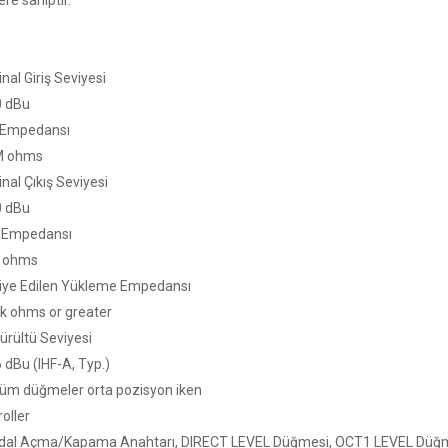
lere sahiptir.
nal Giriş Seviyesi
 dBu
ş Empedansı
 ohms
nal Çıkış Seviyesi
 dBu
ş Empedansı
 ohms
iye Edilen Yükleme Empedansı
 ohms or greater
ürültü Seviyesi
dBu (IHF-A, Typ.)
m düğmeler orta pozisyon iken
oller
l Açma/Kapama Anahtarı, DIRECT LEVEL Düğmesi, OCT1 LEVEL Düğ