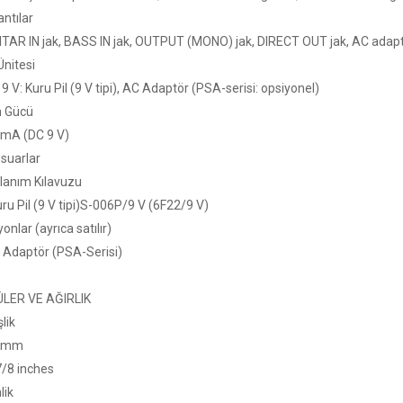
ntılar
AR IN jak, BASS IN jak, OUTPUT (MONO) jak, DIRECT OUT jak, AC adaptö
Ünitesi
V: Kuru Pil (9 V tipi), AC Adaptör (PSA-serisi: opsiyonel)
 Gücü
A (DC 9 V)
suarlar
anım Kılavuzu
 Pil (9 V tipi)S-006P/9 V (6F22/9 V)
onlar (ayrıca satılır)
daptör (PSA-Serisi)
LER VE AĞIRLIK
lik
 mm
8 inches
lik