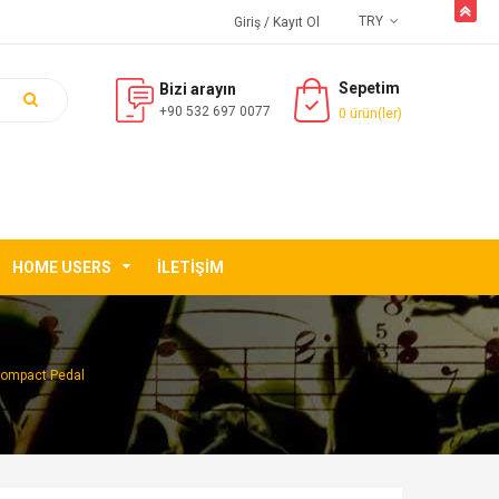
butto
TRY
Giriş
/ Kayıt Ol
Sepetim
Bizi arayın
+90 532 697 0077
0 ürün(ler)
HOME USERS
İLETIŞIM
Compact Pedal