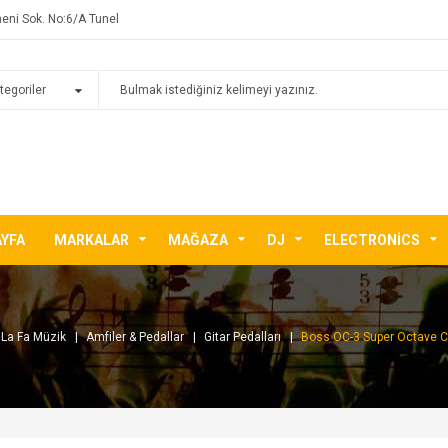
eni Sok. No:6/A Tunel
AYFA
MARKALAR
MAĞAZA
DJ
ELECTRONICS
La Fa Müzik
Amfiler & Pedallar
Gitar Pedalları
Boss OC-3 Super Octave 