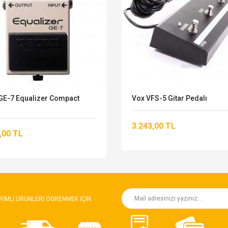
GE-7 Equalizer Compact
Vox VFS-5 Gitar Pedalı
3.243,00 TL
,00 TL
RIMLI ÜRÜNLERI ÖGRENMEK IÇIN.