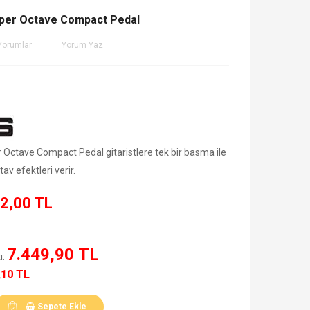
per Octave Compact Pedal
Yorumlar
Yorum Yaz
Octave Compact Pedal gitaristlere tek bir basma ile
tav efektleri verir.
2,00 TL
7.449,90 TL
ı:
,10 TL
Sepete Ekle