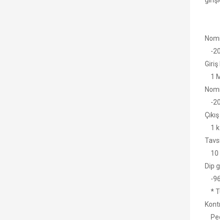
giriş
Nomi
-20
Giri
1 M
Nomi
-20
Çıkı
1 k
Tavs
10 k
Dip g
-96 
* Tü
Kontr
Peda