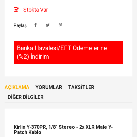
Stokta Var
Paylaş
Banka Havalesi/EFT Ödemelerine
(%2) İndirim
AÇIKLAMA
YORUMLAR
TAKSITLER
DIĞER BILGILER
Kirlin Y-370PR, 1/8" Stereo - 2x XLR Male Y-
Patch Kablo