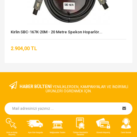
Kirlin SBC-167K-20M - 20 Metre Spekon Hoparlör...
2.904,00 TL
HABER BÜLTENİ
YENILIKLERDEN, KAMPANYALAR VE INDIRIMLI
ÜRÜNLERI ÖGRENMEK IÇIN.