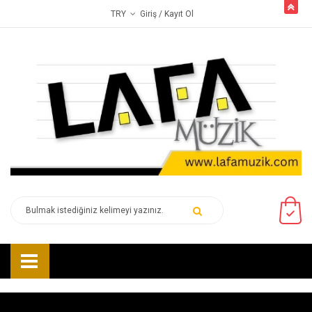
butto
Giriş
/ Kayıt Ol
TRY