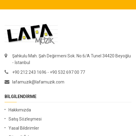
Şahkulu Mah. Şah Değirmeni Sok. No:6/A Tunel 34420 Beyoğlu
- İstanbul
+90 212 243 1696 - +90 532 697 00 77
lafamuzik@lafamuzik.com
BILGILENDIRME
Hakkımızda
Satış Sözleşmesi
Yasal Bildirimler