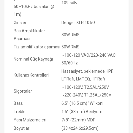
109.5dB
50–10kHz boş alan @
1m)
Girişler
Dengeli XLR 10 kΩ
Bas Amplifikatör
80W RMS
Aşaması
Tiz amplifikatör aşaması
50W RMS
~100-120 VAC/220-240 VAC
Nominal Güç Kaynağı
50/60Hz
Hassasiyet, beklemede HPF,
Kullanıcı Kontrolleri
LF Rafı, LMF EQ, HF Rafı
~100-120V, T2.5AL/250V
Sigortalar
~220-240V, T1.25AL/250V
Bass
6,5" (16,5 cm) "W" koni
Treble
1.5" (38mm) Berilyum
Yapı Malzemeleri
7/8" (22mm) MDF
Boyutlar
(33.4x24.6x29.5cm)