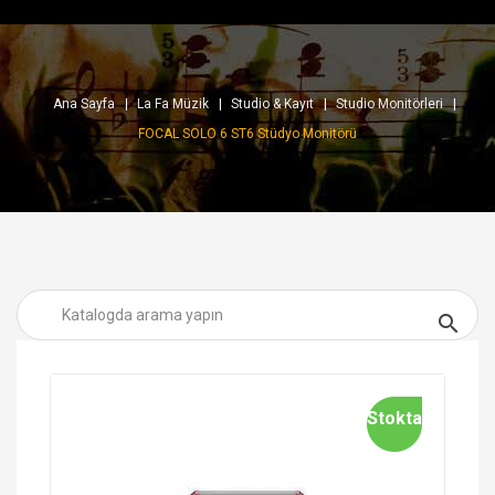
Ana Sayfa
La Fa Müzik
Studio & Kayıt
Studio Monitörleri
FOCAL SOLO 6 ST6 Stüdyo Monitörü

Stokta