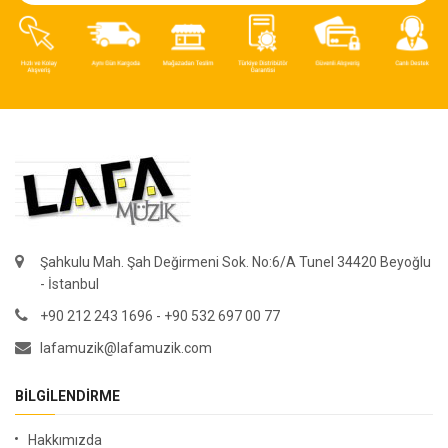
Şahkulu Mah. Şah Değirmeni Sok. No:6/A Tunel 34420 Beyoğlu
- İstanbul
+90 212 243 1696 - +90 532 697 00 77
lafamuzik@lafamuzik.com
BILGILENDIRME
Hakkımızda