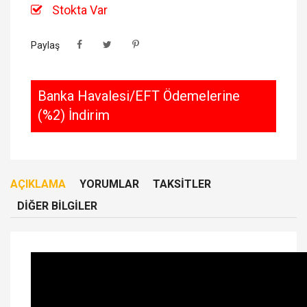
Stokta Var
Paylaş
Banka Havalesi/EFT Ödemelerine
(%2) İndirim
AÇIKLAMA
YORUMLAR
TAKSITLER
DIĞER BILGILER