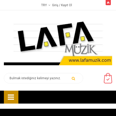
butto
Giriş
/ Kayıt Ol
TRY