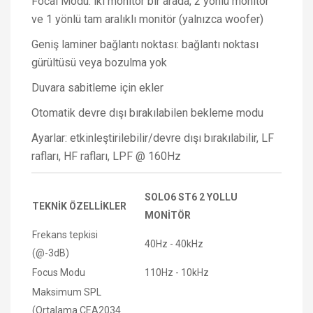
Focal Modu: iki monitör bir arada; 2 yönlü monitör
ve 1 yönlü tam aralıklı monitör (yalnızca woofer)
Geniş laminer bağlantı noktası: bağlantı noktası
gürültüsü veya bozulma yok
Duvara sabitleme için ekler
Otomatik devre dışı bırakılabilen bekleme modu
Ayarlar: etkinleştirilebilir/devre dışı bırakılabilir, LF
rafları, HF rafları, LPF @ 160Hz
SOLO6 ST6 2 YOLLU
TEKNİK ÖZELLİKLER
MONİTÖR
Frekans tepkisi
40Hz - 40kHz
(@-3dB)
Focus Modu
110Hz - 10kHz
Maksimum SPL
(Ortalama CEA2034