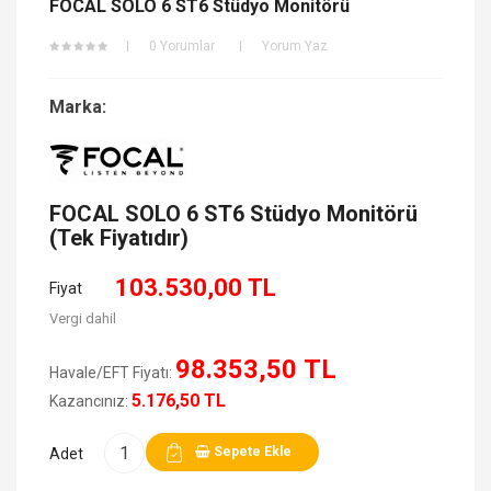
FOCAL SOLO 6 ST6 Stüdyo Monitörü
0 Yorumlar
Yorum Yaz
Marka:
FOCAL SOLO 6 ST6 Stüdyo Monitörü
(Tek Fiyatıdır)
103.530,00 TL
Fiyat
Vergi dahil
98.353,50 TL
Havale/EFT Fiyatı:
5.176,50 TL
Kazancınız:
Sepete Ekle
Adet