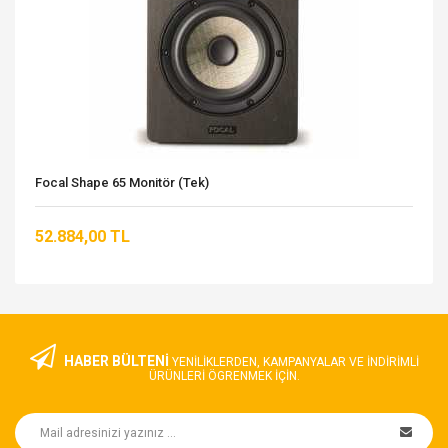
Focal Shape 65 Monitör (Tek)
52.884,00 TL
HABER BÜLTENİ
YENILIKLERDEN, KAMPANYALAR VE INDIRIMLI
ÜRÜNLERI ÖGRENMEK IÇIN.