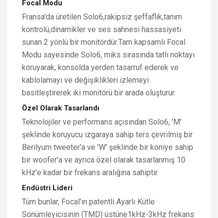
Focal Modu
Fransa'da üretilen Solo6,rakipsiz şeffaflık,tanım
kontrolü,dinamikler ve ses sahnesi hassasiyeti
sunan 2 yönlü bir monitördür.Tam kapsamlı Focal
Modu sayesinde Solo6, miks sırasında tatlı noktayı
koruyarak, konsolda yerden tasarruf ederek ve
kablolamayı ve değişiklikleri izlemeyi
basitleştirerek iki monitörü bir arada oluşturur.
Özel Olarak Tasarlandı
Teknolojiler ve performans açısından Solo6, 'M'
şeklinde koruyucu ızgaraya sahip ters çevrilmiş bir
Berilyum tweeter'a ve 'W' şeklinde bir koniye sahip
bir woofer'a ve ayrıca özel olarak tasarlanmış 10
kHz'e kadar bir frekans aralığına sahiptir.
Endüstri Lideri
Tüm bunlar, Focal'ın patentli Ayarlı Kütle
Sönümleyicisinin (TMD) üstüne1kHz-3kHz frekans