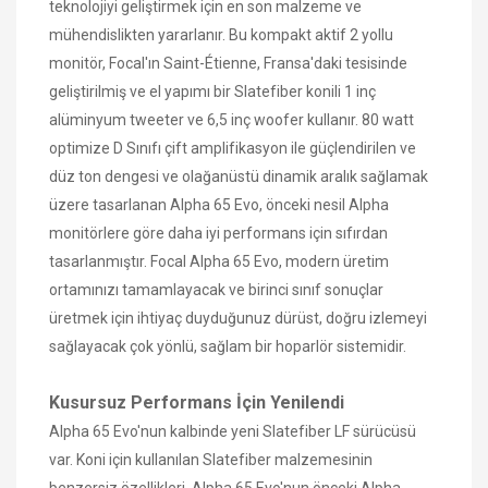
teknolojiyi geliştirmek için en son malzeme ve
mühendislikten yararlanır. Bu kompakt aktif 2 yollu
monitör, Focal'ın Saint-Étienne, Fransa'daki tesisinde
geliştirilmiş ve el yapımı bir Slatefiber konili 1 inç
alüminyum tweeter ve 6,5 inç woofer kullanır. 80 watt
optimize D Sınıfı çift amplifikasyon ile güçlendirilen ve
düz ton dengesi ve olağanüstü dinamik aralık sağlamak
üzere tasarlanan Alpha 65 Evo, önceki nesil Alpha
monitörlere göre daha iyi performans için sıfırdan
tasarlanmıştır. Focal Alpha 65 Evo, modern üretim
ortamınızı tamamlayacak ve birinci sınıf sonuçlar
üretmek için ihtiyaç duyduğunuz dürüst, doğru izlemeyi
sağlayacak çok yönlü, sağlam bir hoparlör sistemidir.
Kusursuz Performans İçin Yenilendi
Alpha 65 Evo'nun kalbinde yeni Slatefiber LF sürücüsü
var. Koni için kullanılan Slatefiber malzemesinin
benzersiz özellikleri, Alpha 65 Evo'nun önceki Alpha