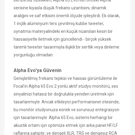
serisine kıyasla düşük frekans uzantısını, dinamik
aralığını ve saf etkisini önemli ölçüde iyileştirdi. Ek olarak,
1 inçlik alüminyum ters çevrilmiş kubbe tweeter,
oynatma materyalindeki en küçük nüansları kesin bir
hassasiyetle iletmek için güncellendi - birçok yüksek
tanımlı tweeter tasarımıyla ilişkili bir sertlik veya dinleme
yorgunluğu olmadan.
Alpha Evo'ya Güvenin
Genişletilmiş frekans tepkisi ve hassas görüntüleme ile
Focal'ın Alpha 65 Evo 2 yönlü aktif stüdyo monitörü, ses
sinyalinizi hatasız bir doğrulukla yeniden üretmek için
tasarlanmıştır. Ancak etkileyici performansının ötesinde,
bu monitör stüdyonuza esnek ve sorunsuz entegrasyon
için tasarlanmıştır. Alpha 65 Evo, sistemi herhangi bir
akustik ortam için optimize etmek için arka panel HF/LF
raflarına sahiptir; ve dengeli XLR, TRS ve dengesiz RCA