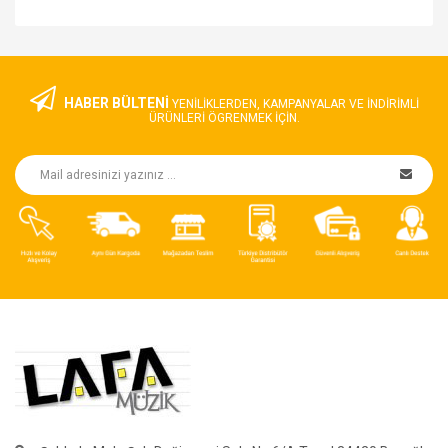
HABER BÜLTENİ
YENILIKLERDEN, KAMPANYALAR VE INDIRIMLI
ÜRÜNLERI ÖGRENMEK IÇIN.