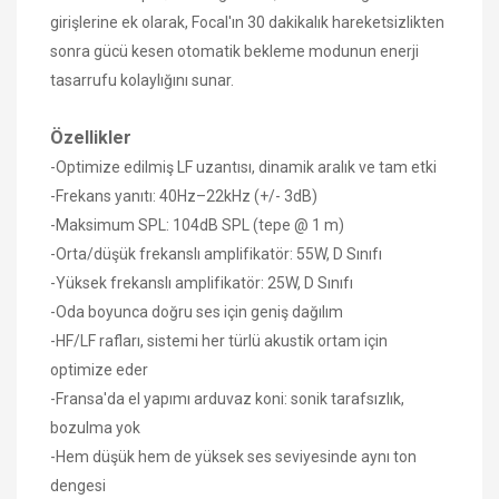
girişlerine ek olarak, Focal'ın 30 dakikalık hareketsizlikten
sonra gücü kesen otomatik bekleme modunun enerji
tasarrufu kolaylığını sunar.
Özellikler
-Optimize edilmiş LF uzantısı, dinamik aralık ve tam etki
-Frekans yanıtı: 40Hz–22kHz (+/- 3dB)
-Maksimum SPL: 104dB SPL (tepe @ 1 m)
-Orta/düşük frekanslı amplifikatör: 55W, D Sınıfı
-Yüksek frekanslı amplifikatör: 25W, D Sınıfı
-Oda boyunca doğru ses için geniş dağılım
-HF/LF rafları, sistemi her türlü akustik ortam için
optimize eder
-Fransa'da el yapımı arduvaz koni: sonik tarafsızlık,
bozulma yok
-Hem düşük hem de yüksek ses seviyesinde aynı ton
dengesi