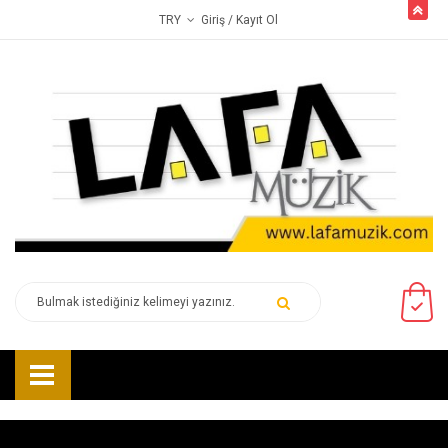
butto
Giriş
/ Kayıt Ol
TRY