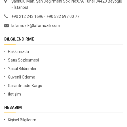
Şahkulu Mah. Şah Değirmeni Sok. No:6/A Tunel 34420 Beyoğlu
- İstanbul
+90 212 243 1696 - +90 532 697 00 77
lafamuzik@lafamuzik.com
BILGILENDIRME
Hakkımızda
Satış Sözleşmesi
Yasal Bildirimler
Güvenli Ödeme
Garanti-İade-Kargo
İletişim
HESABIM
Kişisel Bilgilerim