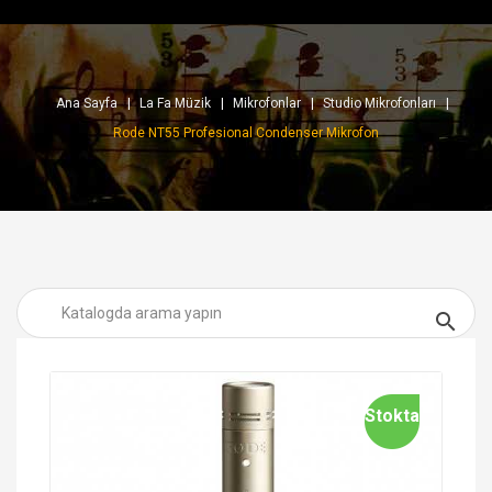
Ana Sayfa
La Fa Müzik
Mikrofonlar
Studio Mikrofonları
Rode NT55 Profesional Condenser Mikrofon

Stokta