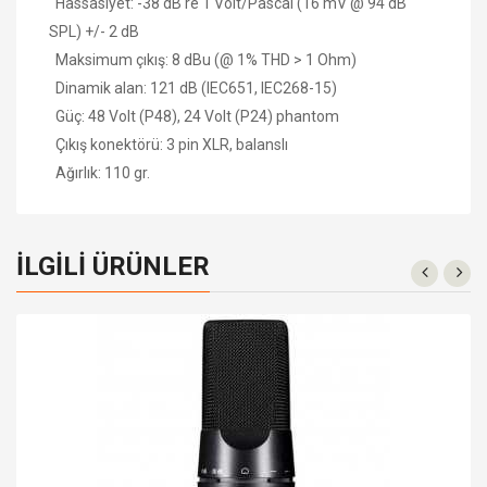
Hassasiyet: -38 dB re 1 Volt/Pascal (16 mV @ 94 dB
SPL) +/- 2 dB
Maksimum çıkış: 8 dBu (@ 1% THD > 1 Ohm)
Dinamik alan: 121 dB (IEC651, IEC268-15)
Güç: 48 Volt (P48), 24 Volt (P24) phantom
Çıkış konektörü: 3 pin XLR, balanslı
Ağırlık: 110 gr.
İLGILI ÜRÜNLER