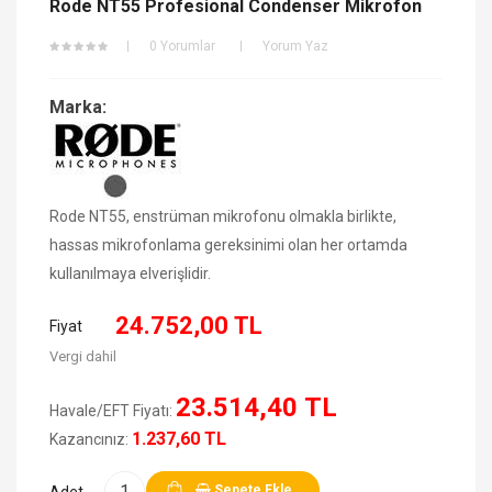
Rode NT55 Profesional Condenser Mikrofon
0 Yorumlar
Yorum Yaz
Marka:
Rode NT55, enstrüman mikrofonu olmakla birlikte,
hassas mikrofonlama gereksinimi olan her ortamda
kullanılmaya elverişlidir.
24.752,00 TL
Fiyat
Vergi dahil
23.514,40 TL
Havale/EFT Fiyatı:
1.237,60 TL
Kazancınız:
Sepete Ekle
Adet