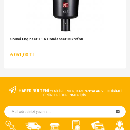
Sound Engineer X1 A Condenser Mikrofon
6.051,00 TL
HABER BÜLTENİ
YENILIKLERDEN, KAMPANYALAR VE INDIRIMLI
ÜRÜNLERI ÖGRENMEK IÇIN.