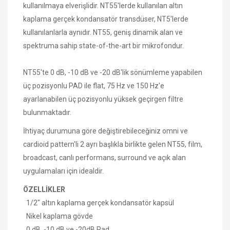
kullanılmaya elverişlidir. NT55'lerde kullanılan altın
kaplama gerçek kondansatör transdüser, NT5'lerde
kullanılanlarla aynıdır. NT55, geniş dinamik alan ve
spektruma sahip state-of-the-art bir mikrofondur.
NT55'te 0 dB, -10 dB ve -20 dB'lik sönümleme yapabilen
üç pozisyonlu PAD ile flat, 75 Hz ve 150 Hz'e
ayarlanabilen üç pozisyonlu yüksek geçirgen filtre
bulunmaktadır.
İhtiyaç durumuna göre değiştirebileceğiniz omni ve
cardioid pattern'li 2 ayrı başlıkla birlikte gelen NT55, film,
broadcast, canlı performans, surround ve açık alan
uygulamaları için idealdir.
ÖZELLİKLER
1/2" altın kaplama gerçek kondansatör kapsül
Nikel kaplama gövde
0 dB, -10 dB ve -20dB Pad