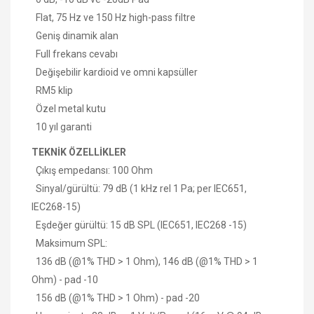
Flat, 75 Hz ve 150 Hz high-pass filtre
Geniş dinamik alan
Full frekans cevabı
Değişebilir kardioid ve omni kapsüller
RM5 klip
Özel metal kutu
10 yıl garanti
TEKNİK ÖZELLİKLER
Çıkış empedansı: 100 Ohm
Sinyal/gürültü: 79 dB (1 kHz rel 1 Pa; per IEC651,
IEC268-15)
Eşdeğer gürültü: 15 dB SPL (IEC651, IEC268 -15)
Maksimum SPL:
136 dB (@1% THD > 1 Ohm), 146 dB (@1% THD > 1
Ohm) - pad -10
156 dB (@1% THD > 1 Ohm) - pad -20