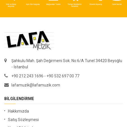
Şahkulu Mah. Şah Değirmeni Sok. No:6/A Tunel 34420 Beyoğlu
- İstanbul
+90 212 243 1696 - +90 532 697 00 77
lafamuzik@lafamuzik.com
BILGILENDIRME
Hakkımızda
Satış Sözleşmesi