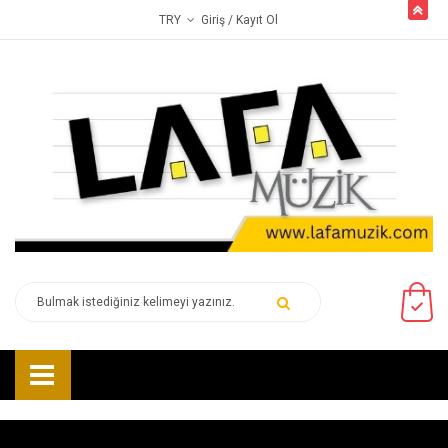
butto
Giriş
/ Kayıt Ol
TRY