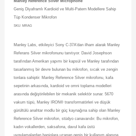
Manley Reference Silver Microphone
Geniş Diyaframlı Kardioid ve Multi-Patern Modellere Sahip
Tüp Kondenser Mikrofon
SKU: MRAG
Manley Labs, etkileyici Sony C-37A'dan ilham alarak Manley
Referans Silver mikrofonunu tanıtıyor. David Josephson
tarafından Amerikan yapımı bir kapsül ve Manley tarafından
tasarlanmış bir devre bulunan bu mikrofon, sıcak ve zengin
tonlara sahiptir. Manley Reference Silver mikrofonu, kafa
sepetinin arkasında, kardioid ve omni toplama modelleri
arasında değiştirilebilen bir mekanik selektör sunar. 5670
vakum tüpü, Manley IRON® transformatörleri ve düşük
gürültülü anahtar modlu bir güç kaynağına sahip olan Manley
Reference Silver mikrofon, stüdyo canavarıdır. Bu mikrofon,
kadın vokallerden, saksafona, davul kafa üstü
uygulamalardan banjolara uzanan geniş bir kullanım alanına