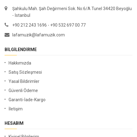
Şahkulu Mah. Şah Değirmeni Sok. No:6/A Tunel 34420 Beyoğlu
- İstanbul
+90 212 243 1696 - +90 532 697 00 77
lafamuzik@lafamuzik.com
BILGILENDIRME
Hakkımızda
Satış Sözleşmesi
Yasal Bildirimler
Güvenli Ödeme
Garanti-İade-Kargo
İletişim
HESABIM
Kişisel Bilgilerim