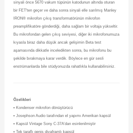
sinyali önce 5670 vakum tüpünün katodunun altında oturan
bir FET'ten geçer ve daha sonra sinyali elle sarılmış Manley
IRON® mikrofon çıkış transformatörünün mikrofon
preamplifikatöre gönderdiği, daha sağlam bir voltaja yükseltir.
Bu mikrofondan gelen çıkış seviyesi, diğer iki mikrofonumuza
kıyasla biraz daha düşük ancak gelişimin Beta test
aşamasında dikkatle inceledikten sonra, bu mikrofonu bu
şekilde bırakmaya karar verdik. Böylece en gür sesli
enstrümanlarda bile stüdyonuzda rahatlıkla kullanabilirsiniz.
Özelikleri
• Kondenser mikrofon dönüştürücü
• Josephson Audio tarafından el yapımı Amerikan kapsül
• Kapsül Vintage Sony C-37A’dan esinlenilmiştir
• Tek taraflı geniş diyaframlı kapsül