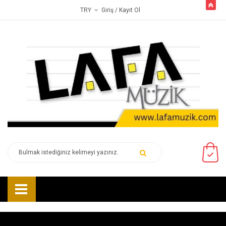
butto
Giriş
/ Kayıt Ol
TRY