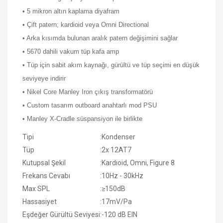
• 5 mikron altın kaplama diyafram
• Çift patern; kardioid veya Omni Directional
• Arka kısımda bulunan aralık patern değişimini sağlar
• 5670 dahili vakum tüp kafa amp
• Tüp için sabit akım kaynağı, gürültü ve tüp seçimi en düşük
seviyeye indirir
• Nikel Core Manley Iron çıkış transformatörü
• Custom tasarım outboard anahtarlı mod PSU
• Manley X-Cradle süspansiyon ile birlikte
Tipi
:
Kondenser
Tüp
:
2x 12AT7
Kutupsal Şekil
:
Kardioid, Omni, Figure 8
Frekans Cevabı
:
10Hz - 30kHz
Max SPL
:
≥150dB
Hassasiyet
:
17mV/Pa
Eşdeğer Gürültü Seviyesi
:
-120 dB EIN