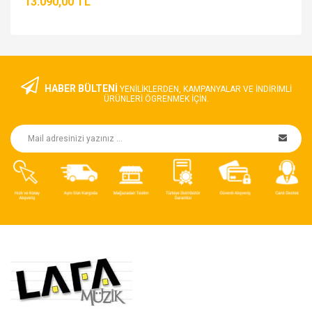
13.090,00 TL
HABER BÜLTENİ
YENILIKLERDEN, KAMPANYALAR VE INDIRIMLI
ÜRÜNLERI ÖGRENMEK IÇIN.