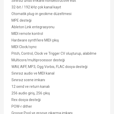
Sınırsız undo imkanlı nondestructive edit
32-bit / 192 kHz çok kanal kayıt
Otomatik plug-in gecikme düzeltmesi
MPE desteği
Ableton Link entegrasyonu
MIDI remote kontrol
Hardware synth'lere MIDI çıkış
MIDI Clock/sync
Pitch, Control, Clock ve Trigger CV oluşturup, alabilme
Multicore/multiprocessor desteği
WAV, AIFF, MP3, Ogg Vorbis, FLAC dosya desteği
Sınırsız audio ve MIDI kanal
Sınırsız scene imkanı
12 send ve return kanalı
256 audio giriş, 256 çıkış
Rex dosya desteği
POW-r dither
Groove Pool ve groove çıkarma imkanı