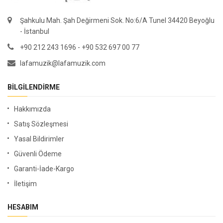
Şahkulu Mah. Şah Değirmeni Sok. No:6/A Tunel 34420 Beyoğlu
- İstanbul
+90 212 243 1696 - +90 532 697 00 77
lafamuzik@lafamuzik.com
BILGILENDIRME
Hakkımızda
Satış Sözleşmesi
Yasal Bildirimler
Güvenli Ödeme
Garanti-İade-Kargo
İletişim
HESABIM