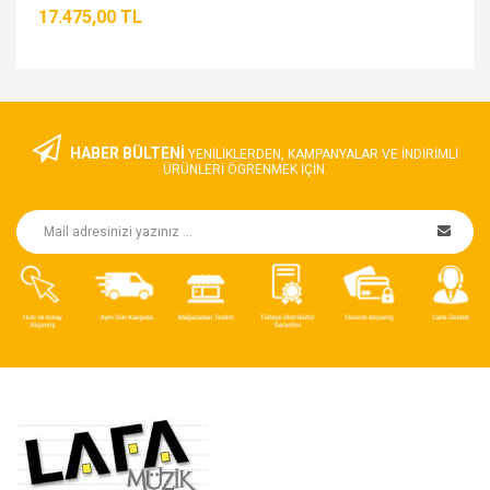
17.475,00 TL
HABER BÜLTENİ
YENILIKLERDEN, KAMPANYALAR VE INDIRIMLI
ÜRÜNLERI ÖGRENMEK IÇIN.