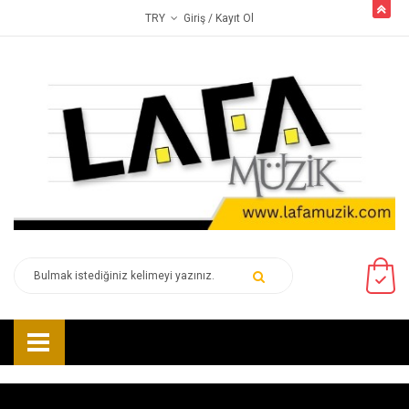
butto
Giriş
/ Kayıt Ol
TRY