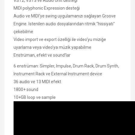
VST2, VST3 ve Audio Unit desteği
MIDI polyphonic Expression desteği
Audio ve MIDI'ye swing uygulamanızı sağlayan Groove
Engine. İstenilen audio dosyalarından ritmik "hissiyatı"
çekebilme
Video import ve export özelliği ile video'yu miziğe
uyarlama veya video'ya müzik yapabilme
Enstrüman, efekt ve sound'lar
6 enstrüman: Simpler, Impulse, Drum Rack, Drum Synth,
Instrument Rack ve External Instrument device
36 audio ve 13 MIDI efekt
1800+ sound
10+GB loop ve sample