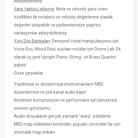
ekleyebilirsiniz.
Şans faktörü ekleme
: Nota ve velocity şans oranı
özellikleri ile notalara ve velocity değerlerine olasılık
değerleri atayabilir ve patternlerinize şaşırtıcı
variasyonlar ekleyebilirsiniz.
Yeni Ses Bankaları
: Deneysel vokal manipülasyonu için
Voice Box, Mood Reel, sustain notalar için Drone Lab. Ek
olarak üç yeni Upright Piano, String- ve Brass Quartet
paketi.
Göze çarpanlar
Yazılımsal ve donanımsal enstrümanların MIDI
düzenlemesi ve çok kanal audio kayıt
Nonlineer kompozisyon ve performans için benzersiz
session görünümü
Audio dosyalarını gerçek zamanlı "warp" edebilme
MIDI-map edilebilen kontroller, popüler controller'lar için
otomatik map imkanı