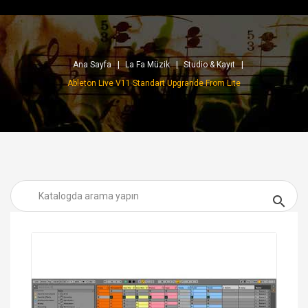
Ana Sayfa
La Fa Müzik
Studio & Kayıt
Ableton Live V11 Standart Upgrande From Lite
