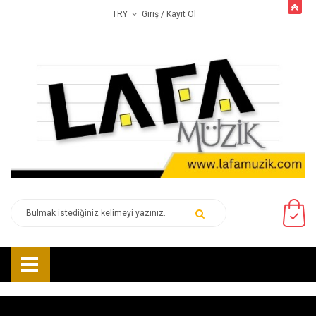
butto
Giriş
/ Kayıt Ol
TRY