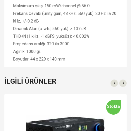
Maksimum çıkış: 150 mW/channel @ 56 Ω
Frekans Cevabı (unity gain, 48 kHz, 56Ω yük): 20 Hz ila 20
kHz, +/-0.2 dB
Dinamik Alan (a-wtd, 56Ω yük): > 107 dB
THD+N (1 kHz, -1 dBFS, yüksüz): < 0.002%
Empedans aralığı: 32Ω ila 300Ω
Ağırlık: 1000 gr.
Boyutlar: 44 x 229 x 140 mm
İLGILI ÜRÜNLER
Stokta