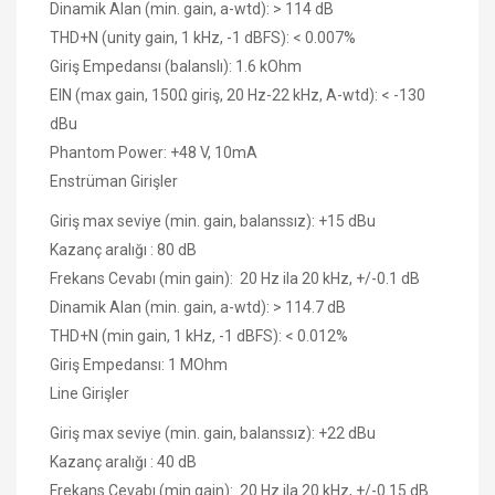
Dinamik Alan (min. gain, a-wtd): > 114 dB
THD+N (unity gain, 1 kHz, -1 dBFS): < 0.007%
Giriş Empedansı (balanslı): 1.6 kOhm
EIN (max gain, 150Ω giriş, 20 Hz-22 kHz, A-wtd): < -130
dBu
Phantom Power: +48 V, 10mA
Enstrüman Girişler
Giriş max seviye (min. gain, balanssız): +15 dBu
Kazanç aralığı : 80 dB
Frekans Cevabı (min gain): 20 Hz ila 20 kHz, +/-0.1 dB
Dinamik Alan (min. gain, a-wtd): > 114.7 dB
THD+N (min gain, 1 kHz, -1 dBFS): < 0.012%
Giriş Empedansı: 1 MOhm
Line Girişler
Giriş max seviye (min. gain, balanssız): +22 dBu
Kazanç aralığı : 40 dB
Frekans Cevabı (min gain): 20 Hz ila 20 kHz, +/-0.15 dB