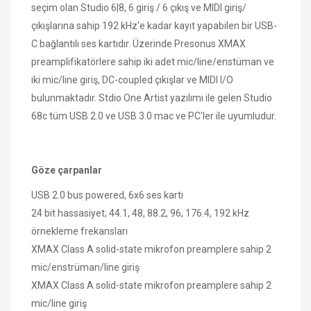
seçim olan Studio 6|8, 6 giriş / 6 çıkış ve MIDI giriş/
çıkışlarına sahip 192 kHz'e kadar kayıt yapabilen bir USB-
C bağlantılı ses kartıdır. Üzerinde Presonus XMAX
preamplifikatörlere sahip iki adet mic/line/enstüman ve
iki mic/line giriş, DC-coupled çıkışlar ve MIDI I/O
bulunmaktadır. Stdio One Artist yazılımı ile gelen Studio
68c tüm USB 2.0 ve USB 3.0 mac ve PC'ler ile uyumludur.
Göze çarpanlar
USB 2.0 bus powered, 6x6 ses kartı
24 bit hassasiyet; 44.1, 48, 88.2, 96, 176.4, 192 kHz
örnekleme frekansları
XMAX Class A solid-state mikrofon preamplere sahip 2
mic/enstrüman/line giriş
XMAX Class A solid-state mikrofon preamplere sahip 2
mic/line giriş