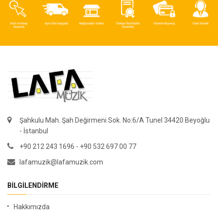
Şahkulu Mah. Şah Değirmeni Sok. No:6/A Tunel 34420 Beyoğlu
- İstanbul
+90 212 243 1696 - +90 532 697 00 77
lafamuzik@lafamuzik.com
BILGILENDIRME
Hakkımızda