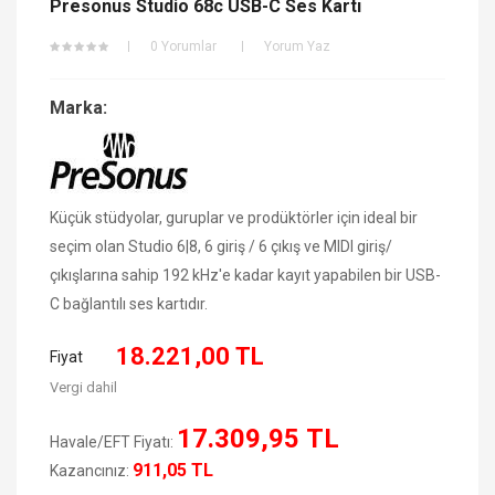
Presonus Studio 68c USB-C Ses Kartı
0 Yorumlar
Yorum Yaz
Marka:
Küçük stüdyolar, guruplar ve prodüktörler için ideal bir
seçim olan Studio 6|8, 6 giriş / 6 çıkış ve MIDI giriş/
çıkışlarına sahip 192 kHz'e kadar kayıt yapabilen bir USB-
C bağlantılı ses kartıdır.
18.221,00 TL
Fiyat
Vergi dahil
17.309,95 TL
Havale/EFT Fiyatı:
911,05 TL
Kazancınız: