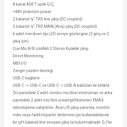
8 kanal ADET optik G/Ç
+48V phantom power
2 balanslı ¼” TRS line çıkış (DC coupled)
2 balanslı ¼” TRS MAIN (Ana) çıkış (DC coupled)
6 adet merdiven tipi LED seviye göstergesi (2 giriş ve 2
çıkış için)
Cue Mix A/B özellikli 2 Stereo Kulaklık çıkışı
Direct Monitoring
MIDI I/O
Zengin yazılım desteği
USB-C bağlantı
USB-C -> USB-C ve USB-C -> USB-A kabloları ile birlikte
Ön paneldeki 2 adet combo mic/line/enstrüman ve arka
paneldeki 2 adet mic/line preamplifikatörleri XMAX
teknolojisine sahiptirler. Ana L/R çıkışı yanında, monitör
miks veya farklı hoparlör dinlemesi için kullanılabilecek
bir çift balanslı line seviyesi çıkış ta bulunmaktadır. DJ'ler