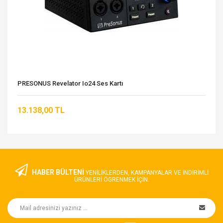
PRESONUS Revelator Io24 Ses Kartı
13.138,00 TL
HABER BÜLTENİ
YENILIKLERDEN, KAMPANYALAR VE INDIRIMLI
ÜRÜNLERI ÖGRENMEK IÇIN.