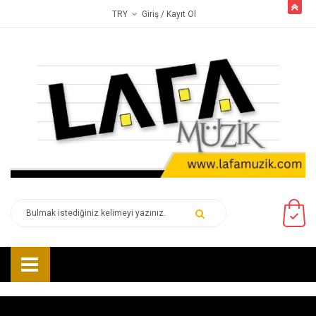
butto
Giriş
/ Kayıt Ol
TRY