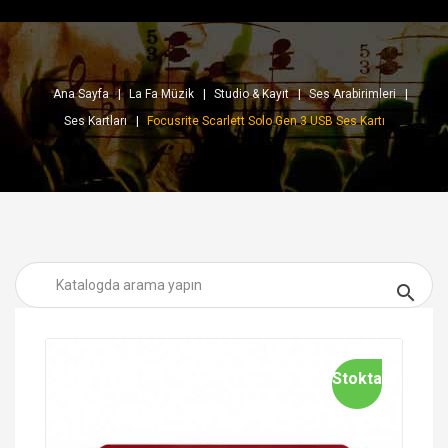
Ana Sayfa
La Fa Müzik
Studio & Kayıt
Ses Arabirimleri
Ses Kartları
Focusrite Scarlett Solo Gen 3 USB Ses Kartı

Stokta