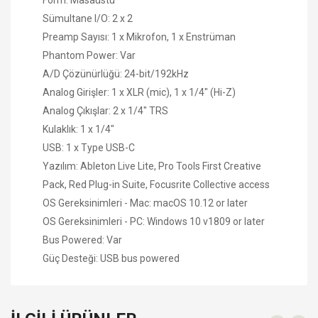
Sümultane I/O: 2 x 2
Preamp Sayısı: 1 x Mikrofon, 1 x Enstrüman
Phantom Power: Var
A/D Çözünürlüğü: 24-bit/192kHz
Analog Girişler: 1 x XLR (mic), 1 x 1/4" (Hi-Z)
Analog Çıkışlar: 2 x 1/4" TRS
Kulaklık: 1 x 1/4"
USB: 1 x Type USB-C
Yazılım: Ableton Live Lite, Pro Tools First Creative
Pack, Red Plug-in Suite, Focusrite Collective access
OS Gereksinimleri - Mac: macOS 10.12 or later
OS Gereksinimleri - PC: Windows 10 v1809 or later
Bus Powered: Var
Güç Desteği: USB bus powered