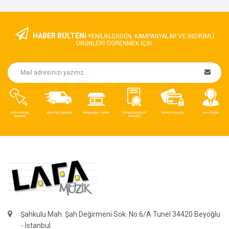
HABER BÜLTENİ
YENILIKLERDEN, KAMPANYALAR VE INDIRIMLI
ÜRÜNLERI ÖGRENMEK IÇIN.
Şahkulu Mah. Şah Değirmeni Sok. No:6/A Tunel 34420 Beyoğlu
- İstanbul