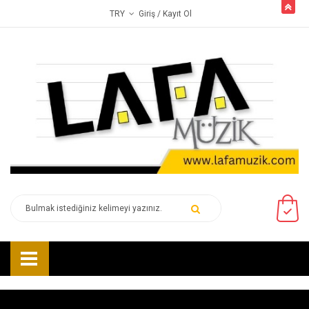
butto
Giriş
/ Kayıt Ol
TRY