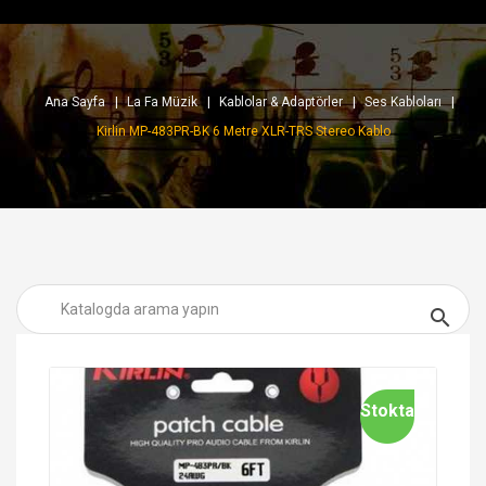
Ana Sayfa
La Fa Müzik
Kablolar & Adaptörler
Ses Kabloları
Kirlin MP-483PR-BK 6 Metre XLR-TRS Stereo Kablo

Stokta