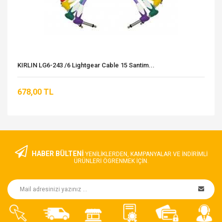
KIRLIN LG6-243 /6 Lightgear Cable 15 Santim...
678,00 TL
HABER BÜLTENİ
YENILIKLERDEN, KAMPANYALAR VE INDIRIMLI
ÜRÜNLERI ÖGRENMEK IÇIN.