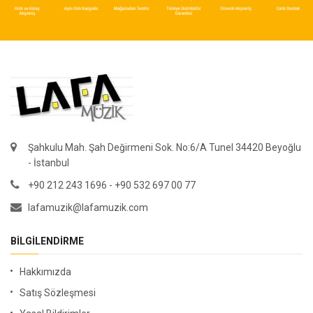
Şahkulu Mah. Şah Değirmeni Sok. No:6/A Tunel 34420 Beyoğlu
- İstanbul
+90 212 243 1696 - +90 532 697 00 77
lafamuzik@lafamuzik.com
BILGILENDIRME
Hakkımızda
Satış Sözleşmesi