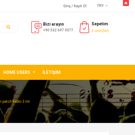
butto
TRY
Giriş
/ Kayıt Ol
Sepetim
Bizi arayın
+90 532 697 0077
0 ürün(ler)
HOME USERS
İLETIŞIM
i patch kablo 3 mt