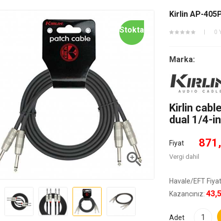
Kirlin AP-405
Stokta
0 
Marka:
Kirlin cab
dual 1/4-i
871
Fiyat

Vergi dahil
Havale/EFT Fiyat
43,
Kazancınız:
Adet