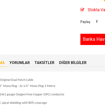
Stokta Va
Paylaş
Banka Hava
MA
YORUMLAR
TAKSITLER
DIĞER BILGILER
n Original Dual Patch Cable
4" Mono Plug -
2x
1/4" Mono Plug 3 Metre
24x1 gauge Oxygen-Free-Copper (OFC) conductor
 spiral shielding with 80% coverage