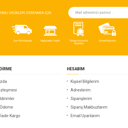
RIMLI ÜRÜNLERI ÖGRENMEK IÇIN.
NDIRME
HESABIM
ızda
Kişisel Bilgilerim
özleşmesi
Adreslerim
ldirimler
Siparişlerim
i Ödeme
Sipariş Makbuzlarım
-İade-Kargo
Email Uyarılarım