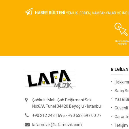
HABER BÜLTENİ
YENILIKLERDEN, KAMPANYALAR VE INDI
BILGILE
Hakkım
Satış S
Yasal Bi
Şahkulu Mah. Şah Değirmeni Sok.
No:6/A Tunel 34420 Beyoğlu - İstanbul
Güvenl
+90 212 243 1696 - +90 532 697 00 77
Garanti
lafamuzik@lafamuzik.com
İletişim