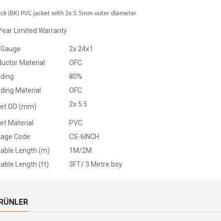
ck (BK) PVC jacket with 2x 5.5mm outer diameter
Year Limited Warranty
 Gauge
2x 24x1
uctor Material
OFC
lding
80%
lding Material
OFC
2x 5.5
et OD (mm)
et Material
PVC
kage Code
CS-6INCH
lable Length (m)
1M/2M
lable Length (ft)
3FT/ 3 Metre boy
ÜRÜNLER