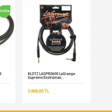
Stokta
3
KLOTZ LAGPR0600 LaGrange
Kirli
Supreme Enstrüman...
Enst
3.808,00 TL
431,