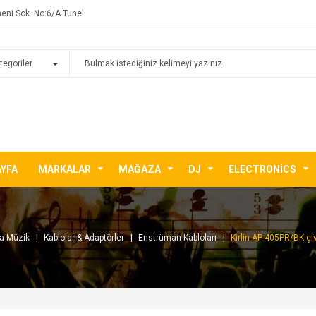
eni Sok. No:6/A Tunel
AYFA
MARKALAR
MAĞAZA
DJ
ELECTRONICS
Fa Müzik
Kablolar & Adaptörler
Enstrüman Kabloları
Kirlin AP-405PR/BK çiv