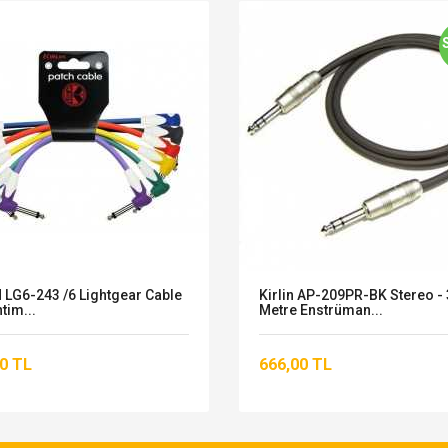
 LG6-243 /6 Lightgear Cable
Kirlin AP-209PR-BK Stereo - 
tim...
Metre Enstrüman...
0 TL
666,00 TL