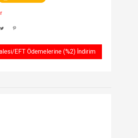
r
lesi/EFT Ödemelerine (%2) İndirim