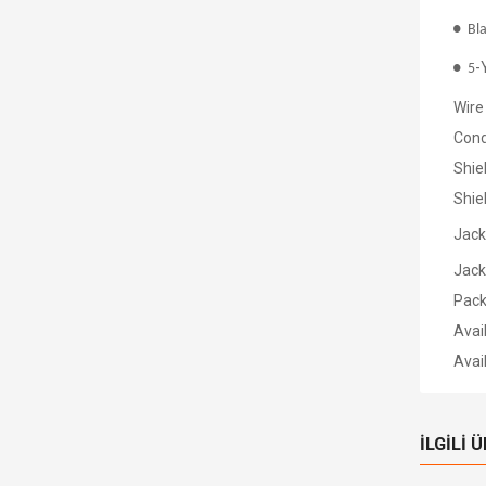
● Bla
-
● 5
Wire
Cond
Shie
Shie
Jack
Jack
Pac
Avai
Avai
İLGILI 