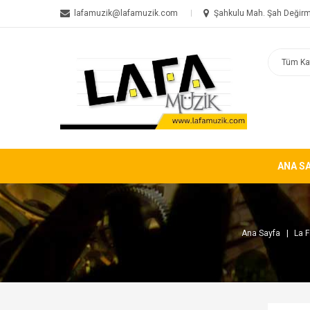
lafamuzik@lafamuzik.com
Şahkulu Mah. Şah Değirm
ANA S
Ana Sayfa
La 