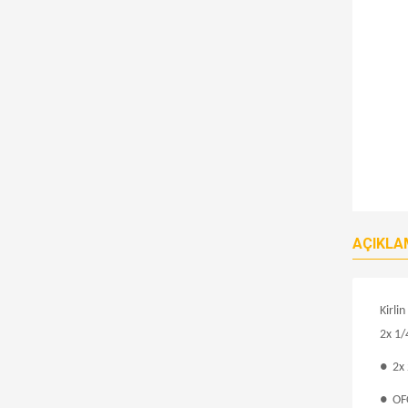
AÇIKLA
Kirli
2x
1/
● 2x 
● OFC