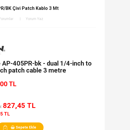
PR/BK Çivi Patch Kablo 3 Mt
Yorumlar
Yorum Yaz
le AP-405PR-bk - dual 1/4-inch to
nch patch cable 3 metre
,00 TL
827,45 TL
ı:
55 TL
Sepete Ekle