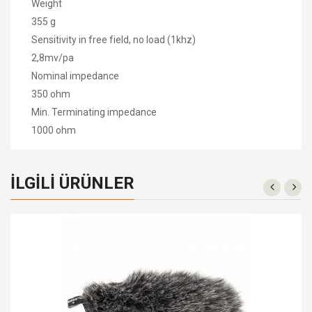
Weight
355 g
Sensitivity in free field, no load (1khz)
2,8mv/pa
Nominal impedance
350 ohm
Min. Terminating impedance
1000 ohm
İLGILI ÜRÜNLER