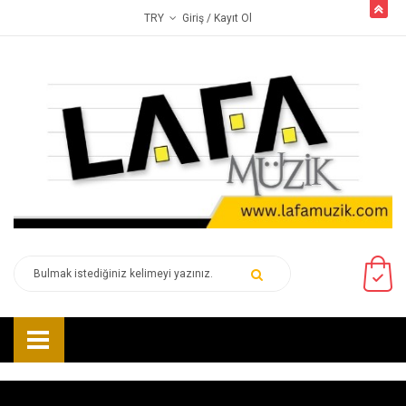
butto
Giriş
/ Kayıt Ol
TRY