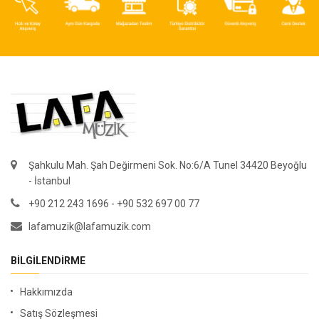
Şahkulu Mah. Şah Değirmeni Sok. No:6/A Tunel 34420 Beyoğlu
- İstanbul
+90 212 243 1696 - +90 532 697 00 77
lafamuzik@lafamuzik.com
BILGILENDIRME
Hakkımızda
Satış Sözleşmesi