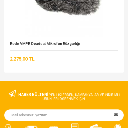
Rode VMPR Deadcat Mikrofon Rüzgarlığı
2.275,00 TL
HABER BÜLTENİ
YENILIKLERDEN, KAMPANYALAR VE INDIRIMLI
ÜRÜNLERI ÖGRENMEK IÇIN.