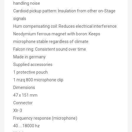
handling noise
Cardioid pickup pattern: Insulation from other on-Stage
signals
Hum compensating coil: Reduces electrical interference
Neodymium ferrous magnet with boron: Keeps
microphone stable regardless of climate
Falcon ring: Consistent sound over time
Made in germany
Supplied accessories
1 protective pouch
1 mzq 800 microphone clip
Dimensions
47 x 151 mm
Connector
Xlr-3
Frequency response (microphone)
40.....18000 hz