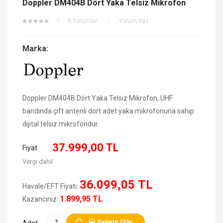
Doppler DM404B Dört Yaka Telsiz Mikrofon
0 Yorumlar
Yorum Yaz
Marka:
Doppler DM404B Dört Yaka Telsiz Mikrofon, UHF
bandında çift antenli dört adet yaka mikrofonuna sahip
dijital telsiz mikrofondur.
37.999,00 TL
Fiyat
Vergi dahil
36.099,05 TL
Havale/EFT Fiyatı:
1.899,95 TL
Kazancınız:
Sepete Ekle
Adet