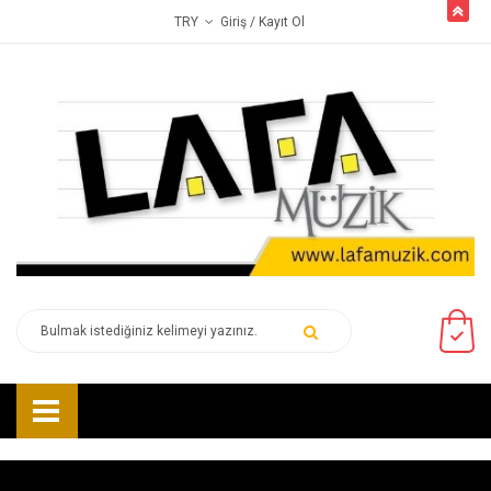
butto
Giriş
/ Kayıt Ol
TRY