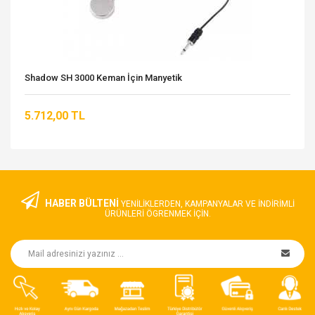
Shadow SH 3000 Keman İçin Manyetik
5.712,00 TL
HABER BÜLTENİ
YENILIKLERDEN, KAMPANYALAR VE INDIRIMLI
ÜRÜNLERI ÖGRENMEK IÇIN.