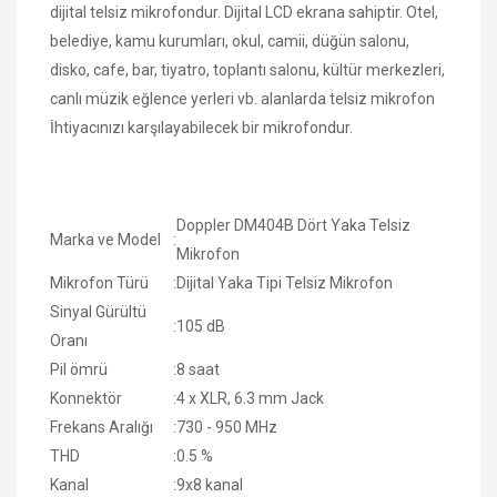
dijital telsiz mikrofondur. Dijital LCD ekrana sahiptir. Otel,
belediye, kamu kurumları, okul, camii, düğün salonu,
disko, cafe, bar, tiyatro, toplantı salonu, kültür merkezleri,
canlı müzik eğlence yerleri vb. alanlarda telsiz mikrofon
İhtiyacınızı karşılayabilecek bir mikrofondur.
Doppler DM404B Dört Yaka Telsiz
Marka ve Model
:
Mikrofon
Mikrofon Türü
:
Dijital Yaka Tipi Telsiz Mikrofon
Sinyal Gürültü
:
105 dB
Oranı
Pil ömrü
:
8 saat
Konnektör
:
4 x XLR, 6.3 mm Jack
Frekans Aralığı
:
730 - 950 MHz
THD
:
0.5 %
Kanal
:
9x8 kanal