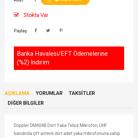
Stokta Var
Paylaş
Banka Havalesi/EFT Ödemelerine
(%2) İndirim
AÇIKLAMA
YORUMLAR
TAKSITLER
DIĞER BILGILER
Doppler DM404B Dört Yaka Telsiz Mikrofon, UHF
bandında çift antenli dört adet yaka mikrofonuna sahip