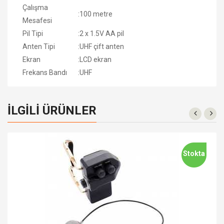
Çalışma
:
100 metre
Mesafesi
Pil Tipi
:
2 x 1.5V AA pil
Anten Tipi
:
UHF çift anten
Ekran
:
LCD ekran
Frekans Bandı
:
UHF
İLGILI ÜRÜNLER
Stokta