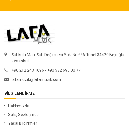
Şahkulu Mah. Şah Değirmeni Sok. No:6/A Tunel 34420 Beyoğlu
- İstanbul
+90 212 243 1696 - +90 532 697 00 77
lafamuzik@lafamuzik.com
BILGILENDIRME
Hakkımızda
Satış Sözleşmesi
Yasal Bildirimler