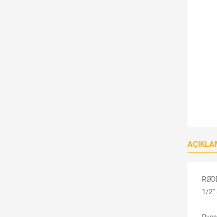
AÇIKLA
RØDE 
1/2"