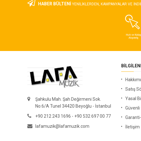
HABER BÜLTENİ
YENILIKLERDEN, KAMPANYALAR VE INDI
BILGILE
Hakkım
Satış S
Yasal Bi
Şahkulu Mah. Şah Değirmeni Sok.
No:6/A Tunel 34420 Beyoğlu - İstanbul
Güvenl
+90 212 243 1696 - +90 532 697 00 77
Garanti
lafamuzik@lafamuzik.com
İletişim