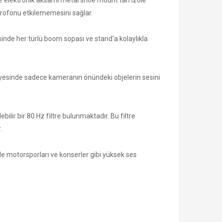
 elektronik aksamı metal shoe mount'tan izole
krofonu etkilememesini sağlar.
sinde her türlü boom sopası ve stand'a kolaylıkla
ayesinde sadece kameranın önündeki objelerin sesini
ilir bir 80 Hz filtre bulunmaktadır. Bu filtre
.
le motorsporları ve konserler gibi yüksek ses