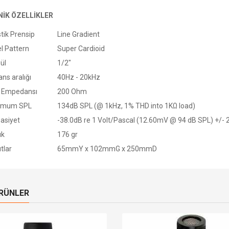
NİK ÖZELLİKLER
tik Prensip
Line Gradient
l Pattern
Super Cardioid
ül
1/2"
ans aralığı
40Hz - 20kHz
ş Empedansı
200 Ohm
imum SPL
134dB SPL (@ 1kHz, 1% THD into 1KΩ load)
asiyet
-38.0dB re 1 Volt/Pascal (12.60mV @ 94 dB SPL) +/-
ık
176 gr
tlar
65mmY x 102mmG x 250mmD
ÜRÜNLER