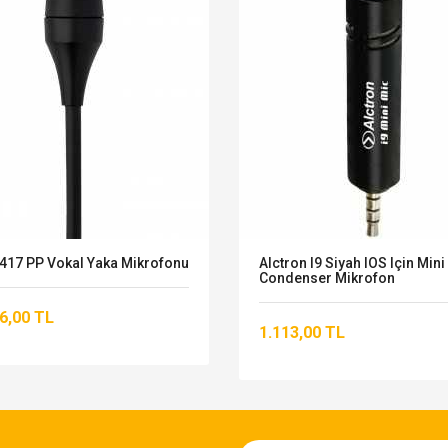
417 PP Vokal Yaka Mikrofonu
Alctron I9 Siyah IOS Için Mini
Condenser Mikrofon
6,00 TL
1.113,00 TL