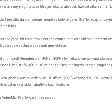
te tarafından üretilmiş olan entegre shockmount VideoMic kapsülünü ve
ek istenmeyen gürültü ve titreşim oluşturabilecek fiziksel etkenlerin mi
art boyutlarda olan shoue mount ile birlikte gelen 3/8"'lik adaptör saye
 edilebilir.
derece yönel bir kapsama alanı sağlayan süper kardioid polar paterni s
ak çevredeki sesleri en aza indirgemektedir.
fonun özelliklerinden olan 40Hz - 20KHz'lik frekans cevabı yanında seçileb
inde klima, trafik gürültüsü ve benzeri seslerin kayda girmesi engellenir
uvası içinden kontrol edilebilen -10 dB ve -20 dB kazanç düşürücü devre i
tine sahip kaynaklar rahatlıkla kayıt edilebilir.
VideoMic 10 yıllık garantiye sahiptir.