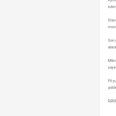
Ryco
eder
Stand
monte
Son 
alar
Mikro
sayes
Pil y
şidde
RØDE 