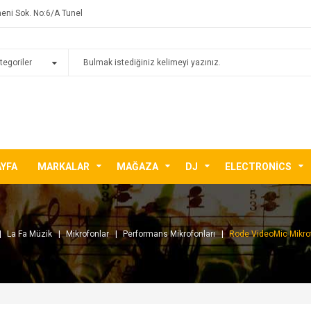
eni Sok. No:6/A Tunel
AYFA
MARKALAR
MAĞAZA
DJ
ELECTRONICS
La Fa Müzik
Mikrofonlar
Performans Mikrofonları
Rode VideoMic Mikro