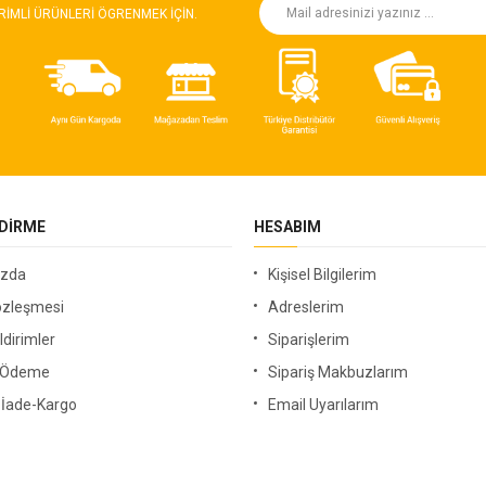
RIMLI ÜRÜNLERI ÖGRENMEK IÇIN.
NDIRME
HESABIM
ızda
Kişisel Bilgilerim
özleşmesi
Adreslerim
ldirimler
Siparişlerim
i Ödeme
Sipariş Makbuzlarım
-İade-Kargo
Email Uyarılarım