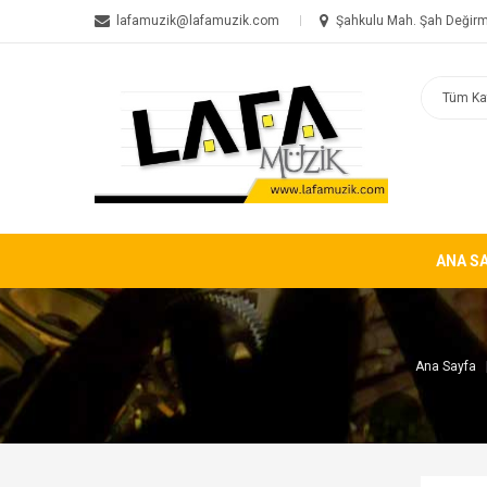
lafamuzik@lafamuzik.com
Şahkulu Mah. Şah Değirm
ANA S
Ana Sayfa