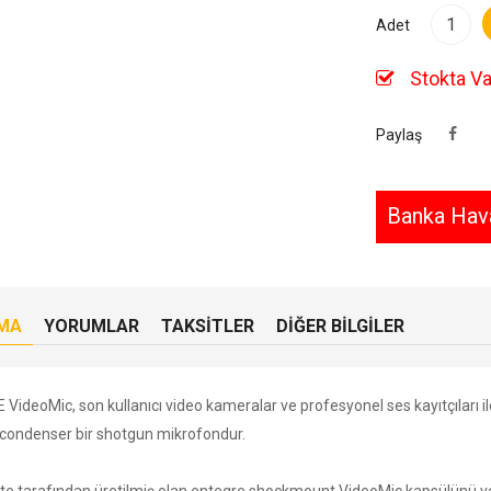
Adet
Stokta Va
Paylaş
Banka Hava
MA
YORUMLAR
TAKSITLER
DIĞER BILGILER
VideoMic, son kullanıcı video kameralar ve profesyonel ses kayıtçıları il
 condenser bir shotgun mikrofondur.