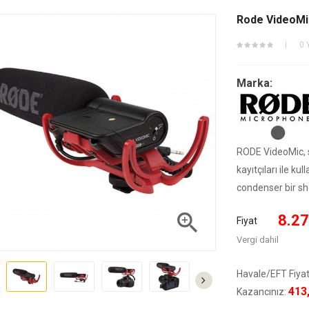
Rode VideoMi
0 
Marka:
RODE VideoMic, s
kayıtçıları ile k
condenser bir s

8.27
Fiyat
Vergi dahil
Havale/EFT Fiyat
413
Kazancınız: