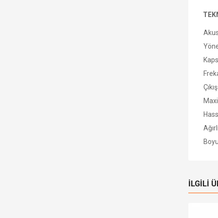
TEK
Akus
Yöne
Kaps
Frek
Çıkı
Max
Hass
Ağırl
Boyu
İLGILI 