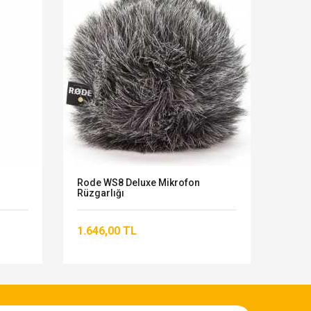
Rode WS8 Deluxe Mikrofon
Beyer
Rüzgarlığı
Nefes
1.646,00 TL
11.1