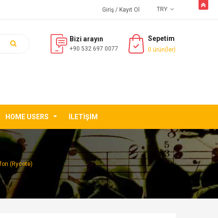
butto
TRY
Giriş
/ Kayıt Ol
Sepetim
Bizi arayın
+90 532 697 0077
0 ürün(ler)
HOME USERS
İLETIŞIM
fon (Rycote)