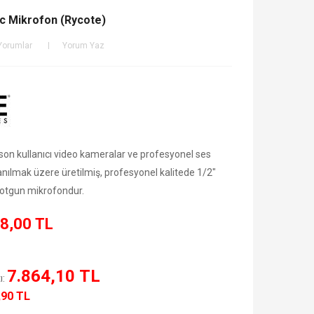
c Mikrofon (Rycote)
Yorumlar
Yorum Yaz
on kullanıcı video kameralar ve profesyonel ses
ullanılmak üzere üretilmiş, profesyonel kalitede 1/2"
hotgun mikrofondur.
8,00 TL
7.864,10 TL
ı:
,90 TL