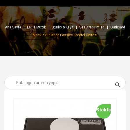
Ana Sayfa
La Fa Müzik
Studio & Kayıt
Ses Arabirimleri
Outboard
Mackie Big Knob Passive Kontrol Ünitesi

Stokta