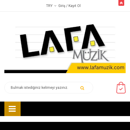
butto
Giriş
/ Kayıt Ol
TRY