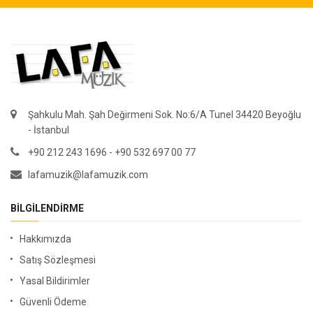
Şahkulu Mah. Şah Değirmeni Sok. No:6/A Tunel 34420 Beyoğlu
- İstanbul
+90 212 243 1696 - +90 532 697 00 77
lafamuzik@lafamuzik.com
BILGILENDIRME
Hakkımızda
Satış Sözleşmesi
Yasal Bildirimler
Güvenli Ödeme