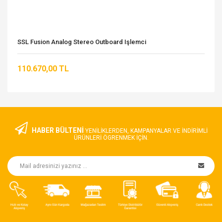
SSL Fusion Analog Stereo Outboard Işlemci
110.670,00 TL
HABER BÜLTENİ
YENILIKLERDEN, KAMPANYALAR VE INDIRIMLI
ÜRÜNLERI ÖGRENMEK IÇIN.